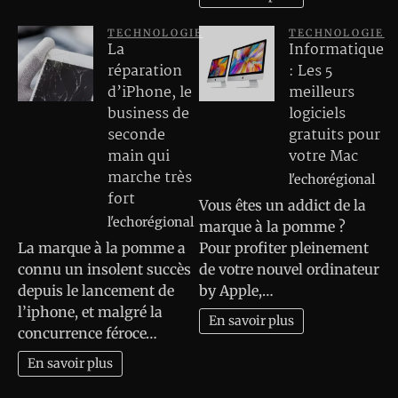
TECHNOLOGIE
TECHNOLOGIE
La
Informatique
réparation
: Les 5
d’iPhone, le
meilleurs
business de
logiciels
seconde
gratuits pour
main qui
votre Mac
marche très
l'echorégional
fort
Vous êtes un addict de la
l'echorégional
marque à la pomme ?
La marque à la pomme a
Pour profiter pleinement
connu un insolent succès
de votre nouvel ordinateur
depuis le lancement de
by Apple,…
l’iphone, et malgré la
En savoir plus
concurrence féroce…
En savoir plus