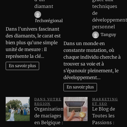
diamant
techniques
de
développemen
l'echorégional
personnel
Dans l’univers fascinant
Tanguy
des diamants, le carat est
bien plus qu’une simple
Dans un monde en
unité de mesure : il
constante mutation, où
représente la clé…
chaque individu cherche à
trouver sa voie et à
En savoir plus
s’épanouir pleinement, le
développement…
En savoir plus
DANS VOTRE
MARKETING
REGION
ET SEO
Organisation
Le Blog de
de mariages
Toutes les
en Belgique :
Passions :