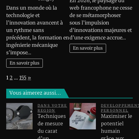
En 2026, le paysage du
Dans un monde où la
web francophone ne cesse
technologie et
de se métamorphoser
l’innovation avancent à
sous l’impulsion
un rythme sans
d’innovations majeures et
précédent, la formation en
d’une exigence accrue…
ingénierie mécanique
En savoir plus
s’impose…
En savoir plus
Page:
Next
1
2
…
155
»
Vous aimerez aussi…
DANS VOTRE
DEVELOPPEMEN
REGION
PERSONNEL
Techniques
Maximiser le
de mesure
potentiel
du carat
humain
d’un
grâce aux