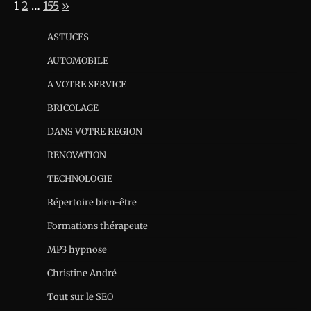
Page:
Next
1
2
…
155
»
ASTUCES
AUTOMOBILE
A VOTRE SERVICE
BRICOLAGE
DANS VOTRE REGION
RENOVATION
TECHNOLOGIE
Répertoire bien-être
Formations thérapeute
MP3 hypnose
Christine André
Tout sur le SEO