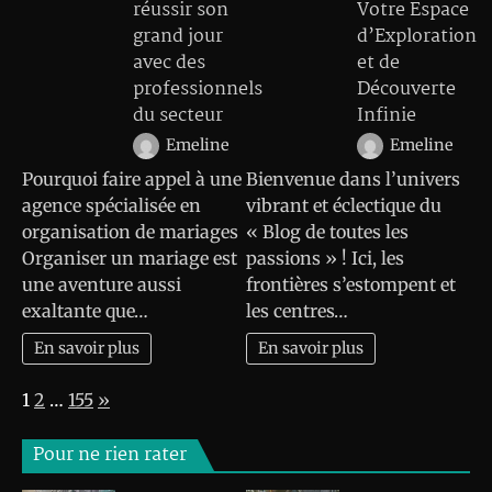
réussir son
Votre Espace
grand jour
d’Exploration
avec des
et de
professionnels
Découverte
du secteur
Infinie
Emeline
Emeline
Pourquoi faire appel à une
Bienvenue dans l’univers
agence spécialisée en
vibrant et éclectique du
organisation de mariages
« Blog de toutes les
Organiser un mariage est
passions » ! Ici, les
une aventure aussi
frontières s’estompent et
exaltante que…
les centres…
En savoir plus
En savoir plus
Page:
Next
1
2
…
155
»
Pour ne rien rater