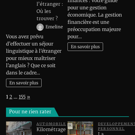
finances : Votre guide
l’étranger :
pour une gestion
Où les
économique. La gestion
trouver ?
financière est une
Emeline
préoccupation majeure
Vous avez prévu
pour…
d’effectuer un séjour
En savoir plus
linguistique à l’étranger
pour mieux maîtriser
l’anglais ? Que ce soit
dans le cadre…
En savoir plus
Page:
Next
1
2
…
155
»
Pour ne rien rater
AUTOMOBILE
DEVELOPPEMEN
Kilométrage
PERSONNEL
La