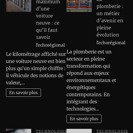
maximum
plomberie :
d’une
un métier
voiture
d’avenir en
neuve : ce
pleine
qu’il faut
évolution
savoir
l'echorégional
l'echorégional
La plomberie est un
Le kilométrage affiché sur
secteur en pleine
une voiture neuve est bien
transformation qui
plus qu’un simple chiffre :
répond aux enjeux
il véhicule des notions de
environnementaux et
valeur,…
énergétiques
En savoir plus
contemporains. En
intégrant des
technologies…
En savoir plus
TECHNOLOGIE
TECHNOLOGIE