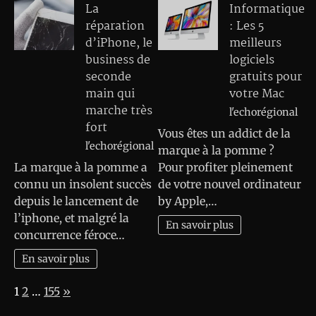
La
Informatique
réparation
: Les 5
d’iPhone, le
meilleurs
business de
logiciels
seconde
gratuits pour
main qui
votre Mac
marche très
l'echorégional
fort
Vous êtes un addict de la
l'echorégional
marque à la pomme ?
La marque à la pomme a
Pour profiter pleinement
connu un insolent succès
de votre nouvel ordinateur
depuis le lancement de
by Apple,…
l’iphone, et malgré la
En savoir plus
concurrence féroce…
En savoir plus
Page:
Next
1
2
…
155
»