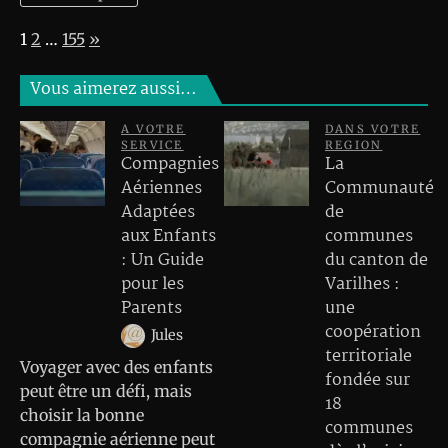
Page:
Next
1
2
…
155
»
Vous aimerez aussi…
A VOTRE
DANS VOTRE
SERVICE
REGION
Compagnies
La
Aériennes
Communauté
Adaptées
de
aux Enfants
communes
: Un Guide
du canton de
pour les
Varilhes :
Parents
une
coopération
Jules
territoriale
Voyager avec des enfants
fondée sur
peut être un défi, mais
18
choisir la bonne
communes
compagnie aérienne peut