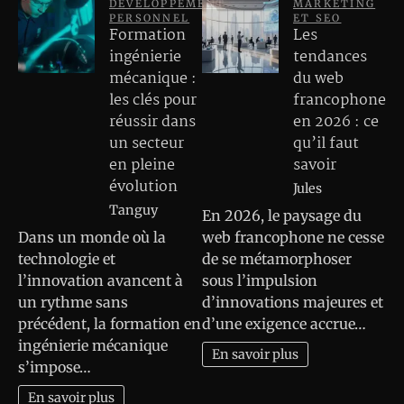
DEVELOPPEMENT
MARKETING
PERSONNEL
ET SEO
Formation
Les
ingénierie
tendances
mécanique :
du web
les clés pour
francophone
réussir dans
en 2026 : ce
un secteur
qu’il faut
en pleine
savoir
évolution
Jules
Tanguy
En 2026, le paysage du
Dans un monde où la
web francophone ne cesse
technologie et
de se métamorphoser
l’innovation avancent à
sous l’impulsion
un rythme sans
d’innovations majeures et
précédent, la formation en
d’une exigence accrue…
ingénierie mécanique
En savoir plus
s’impose…
En savoir plus