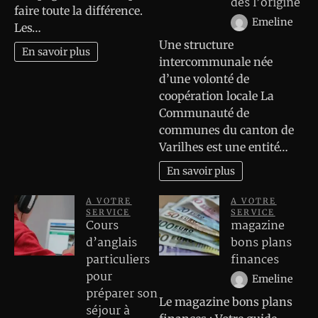
dès l’origine
faire toute la différence.
Emeline
Les…
Une structure
En savoir plus
intercommunale née
d’une volonté de
coopération locale La
Communauté de
communes du canton de
Varilhes est une entité…
En savoir plus
A VOTRE
A VOTRE
SERVICE
SERVICE
Cours
magazine
d’anglais
bons plans
particuliers
finances
pour
Emeline
préparer son
Le magazine bons plans
séjour à