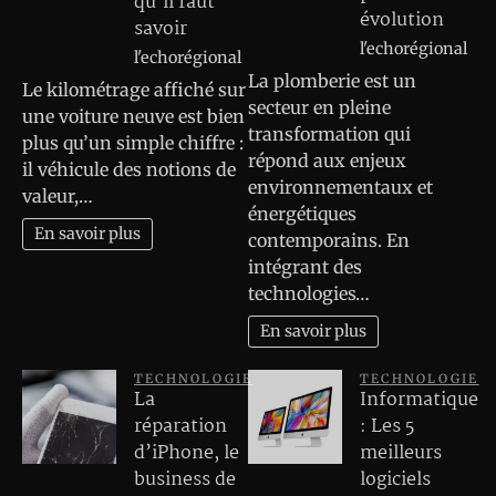
qu’il faut
évolution
savoir
l'echorégional
l'echorégional
La plomberie est un
Le kilométrage affiché sur
secteur en pleine
une voiture neuve est bien
transformation qui
plus qu’un simple chiffre :
répond aux enjeux
il véhicule des notions de
environnementaux et
valeur,…
énergétiques
En savoir plus
contemporains. En
intégrant des
technologies…
En savoir plus
TECHNOLOGIE
TECHNOLOGIE
La
Informatique
réparation
: Les 5
d’iPhone, le
meilleurs
business de
logiciels