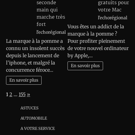
seconde
gratuits pour
main qui
votre Mac
marche très
l'echorégional
fort
Vous êtes un addict de la
l'echorégional
marque à la pomme ?
La marque à la pomme a
Pour profiter pleinement
connu un insolent succès
de votre nouvel ordinateur
depuis le lancement de
by Apple,…
l’iphone, et malgré la
En savoir plus
concurrence féroce…
En savoir plus
Page:
Next
1
2
…
155
»
ASTUCES
AUTOMOBILE
A VOTRE SERVICE