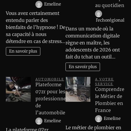
Emeline
au quotidien
Vous avez certainement
entendu parler des
l'echorégional
bienfaits de l’hypnose ! De
Dans un monde où la
sa capacité à nous
communication digitale
détendre en cas de stress…
règne en maître, les
adolescents de 2026 ont
En savoir plus
fait du tchat un outil…
En savoir plus
AUTOMOBILE
A VOTRE
Plateforme
SERVICE
Comprendre
07zr pour les
le Métier de
professionnels
Plombier en
de
France
l’automobile
Emeline
Emeline
Le métier de plombier en
La plateforme 07zr