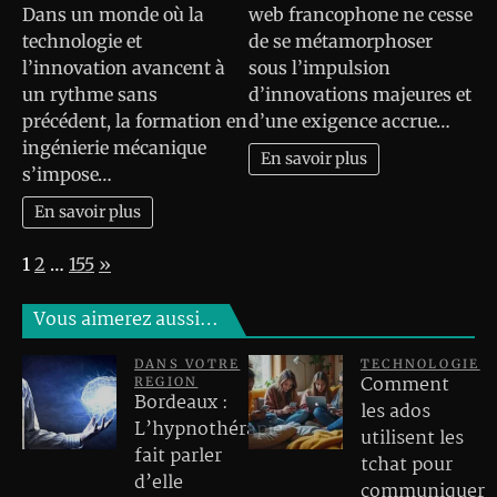
Dans un monde où la
web francophone ne cesse
technologie et
de se métamorphoser
l’innovation avancent à
sous l’impulsion
un rythme sans
d’innovations majeures et
précédent, la formation en
d’une exigence accrue…
ingénierie mécanique
En savoir plus
s’impose…
En savoir plus
Page:
Next
1
2
…
155
»
Vous aimerez aussi…
DANS VOTRE
TECHNOLOGIE
Comment
REGION
Bordeaux :
les ados
L’hypnothérapie
utilisent les
fait parler
tchat pour
d’elle
communiquer