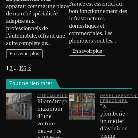
France est essentiel au
apparaît comme une place
bon fonctionnement des
de marché spécialisée
infrastructures
adaptée aux
domestiques et
professionnels de
commerciales. Les
l’automobile, offrant une
plombiers sont les…
suite complète de…
En savoir plus
En savoir plus
Page:
Next
1
2
…
155
»
Pour ne rien rater
AUTOMOBILE
DEVELOPPEMEN
Kilométrage
PERSONNEL
La
maximum
plomberie :
d’une
un métier
voiture
d’avenir en
neuve : ce
pleine