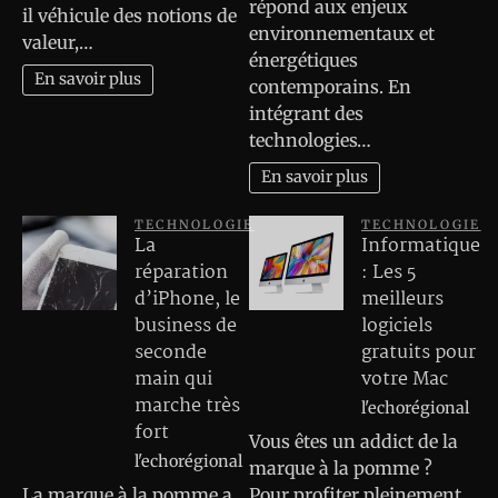
répond aux enjeux
il véhicule des notions de
environnementaux et
valeur,…
énergétiques
En savoir plus
contemporains. En
intégrant des
technologies…
En savoir plus
TECHNOLOGIE
TECHNOLOGIE
La
Informatique
réparation
: Les 5
d’iPhone, le
meilleurs
business de
logiciels
seconde
gratuits pour
main qui
votre Mac
marche très
l'echorégional
fort
Vous êtes un addict de la
l'echorégional
marque à la pomme ?
La marque à la pomme a
Pour profiter pleinement