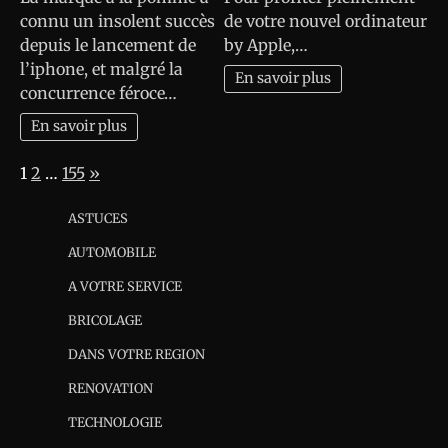
connu un insolent succès
de votre nouvel ordinateur
depuis le lancement de
by Apple,…
l’iphone, et malgré la
En savoir plus
concurrence féroce…
En savoir plus
Page:
Next
1
2
…
155
»
ASTUCES
AUTOMOBILE
A VOTRE SERVICE
BRICOLAGE
DANS VOTRE REGION
RENOVATION
TECHNOLOGIE