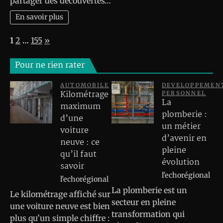
partager des découvertes…
En savoir plus
Page:
Next
1
2
…
155
»
Pour ne rien rater
AUTOMOBILE
DEVELOPPEMEN
Kilométrage
PERSONNEL
La
maximum
plomberie :
d’une
un métier
voiture
d’avenir en
neuve : ce
pleine
qu’il faut
évolution
savoir
l'echorégional
l'echorégional
La plomberie est un
Le kilométrage affiché sur
secteur en pleine
une voiture neuve est bien
transformation qui
plus qu’un simple chiffre :