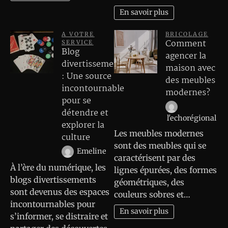
En savoir plus
A VOTRE
BRICOLAGE
Comment
SERVICE
Blog
agencer la
divertissements
maison avec
: Une source
des meubles
incontournable
modernes?
pour se
détendre et
l'echorégional
explorer la
Les meubles modernes
culture
sont des meubles qui se
Emeline
caractérisent par des
À l’ère du numérique, les
lignes épurées, des formes
blogs divertissements
géométriques, des
sont devenus des espaces
couleurs sobres et…
incontournables pour
En savoir plus
s’informer, se distraire et