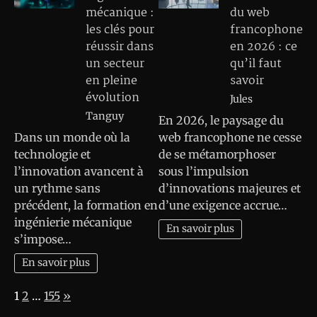
mécanique :
du web
les clés pour
francophone
réussir dans
en 2026 : ce
un secteur
qu’il faut
en pleine
savoir
évolution
Jules
Tanguy
En 2026, le paysage du
Dans un monde où la
web francophone ne cesse
technologie et
de se métamorphoser
l’innovation avancent à
sous l’impulsion
un rythme sans
d’innovations majeures et
précédent, la formation en
d’une exigence accrue…
ingénierie mécanique
En savoir plus
s’impose…
En savoir plus
Page:
Next
1
2
…
155
»