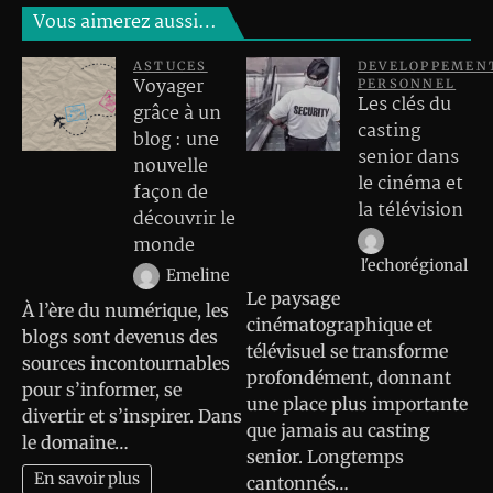
Vous aimerez aussi…
ASTUCES
DEVELOPPEMEN
Voyager
PERSONNEL
Les clés du
grâce à un
casting
blog : une
senior dans
nouvelle
le cinéma et
façon de
la télévision
découvrir le
monde
l'echorégional
Emeline
Le paysage
À l’ère du numérique, les
cinématographique et
blogs sont devenus des
télévisuel se transforme
sources incontournables
profondément, donnant
pour s’informer, se
une place plus importante
divertir et s’inspirer. Dans
que jamais au casting
le domaine…
senior. Longtemps
En savoir plus
cantonnés…