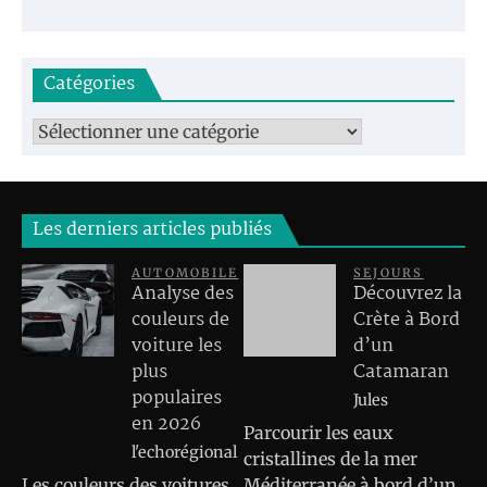
Catégories
Catégories
Les derniers articles publiés
AUTOMOBILE
SEJOURS
Analyse des
Découvrez la
couleurs de
Crète à Bord
voiture les
d’un
plus
Catamaran
populaires
Jules
en 2026
Parcourir les eaux
l'echorégional
cristallines de la mer
Les couleurs des voitures
Méditerranée à bord d’un