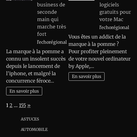
business de
logiciels
seconde
gratuits pour
main qui
votre Mac
marche très
l'echorégional
fort
Vous êtes un addict de la
l'echorégional
marque à la pomme ?
La marque à la pomme a
Pour profiter pleinement
connu un insolent succès
de votre nouvel ordinateur
depuis le lancement de
by Apple,…
l’iphone, et malgré la
En savoir plus
concurrence féroce…
En savoir plus
Page:
Next
1
2
…
155
»
ASTUCES
AUTOMOBILE