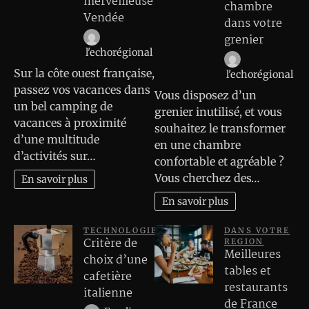
merveilleuse
chambre
Vendée
dans votre
grenier
l'echorégional
Sur la côte ouest française,
l'echorégional
passez vos vacances dans
Vous disposez d’un
un bel camping de
grenier inutilisé, et vous
vacances à proximité
souhaitez le transformer
d’une multitude
en une chambre
d’activités sur…
confortable et agréable ?
Vous cherchez des…
En savoir plus
En savoir plus
TECHNOLOGIE
DANS VOTRE
Critère de
REGION
Meilleures
choix d’une
tables et
cafetière
restaurants
italienne
de France