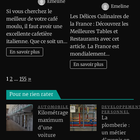
Emeline
Emeline
Si vous cherchez le
Les Délices Culinaires de
meilleur de votre café
la France : Découvrez les
moulu, il faut avoir une
Meilleures Tables et
excellente cafetière
Restaurants avec cet
italienne. Que ce soit un…
article. La France est
En savoir plus
mondialement…
En savoir plus
Page:
Next
1
2
…
155
»
Pour ne rien rater
AUTOMOBILE
DEVELOPPEMEN
Kilométrage
PERSONNEL
La
maximum
plomberie :
d’une
un métier
voiture