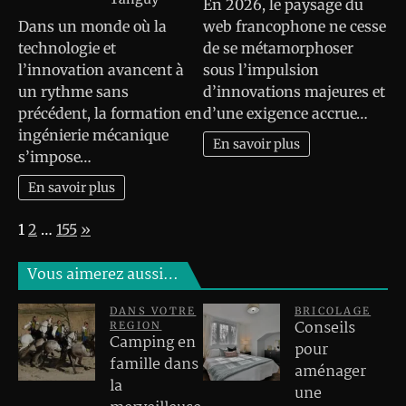
En 2026, le paysage du
Dans un monde où la
web francophone ne cesse
technologie et
de se métamorphoser
l’innovation avancent à
sous l’impulsion
un rythme sans
d’innovations majeures et
précédent, la formation en
d’une exigence accrue…
ingénierie mécanique
En savoir plus
s’impose…
En savoir plus
Page:
Next
1
2
…
155
»
Vous aimerez aussi…
DANS VOTRE
BRICOLAGE
Conseils
REGION
Camping en
pour
famille dans
aménager
la
une