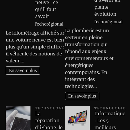
d’avenir en
neuve : ce
pleine
qu’il faut
évolution
savoir
l'echorégional
l'echorégional
La plomberie est un
Le kilométrage affiché sur
secteur en pleine
une voiture neuve est bien
transformation qui
plus qu’un simple chiffre :
répond aux enjeux
il véhicule des notions de
environnementaux et
valeur,…
énergétiques
En savoir plus
contemporains. En
intégrant des
technologies…
En savoir plus
TECHNOLOGIE
TECHNOLOGIE
La
Informatique
réparation
: Les 5
d’iPhone, le
meilleurs