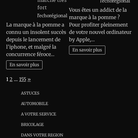
marche très
l'echorégional
fort
Vous êtes un addict de la
l'echorégional
marque à la pomme ?
La marque à la pomme a
Pour profiter pleinement
connu un insolent succès
de votre nouvel ordinateur
depuis le lancement de
by Apple,…
l’iphone, et malgré la
En savoir plus
concurrence féroce…
En savoir plus
Page:
Next
1
2
…
155
»
ASTUCES
AUTOMOBILE
A VOTRE SERVICE
BRICOLAGE
DANS VOTRE REGION