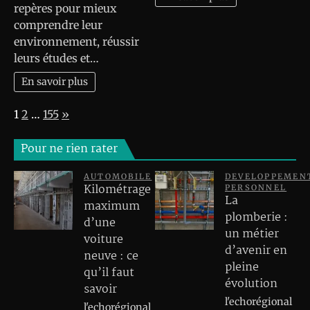
repères pour mieux
comprendre leur
environnement, réussir
leurs études et…
En savoir plus
Page:
Next
1
2
…
155
»
Pour ne rien rater
AUTOMOBILE
DEVELOPPEMEN
Kilométrage
PERSONNEL
La
maximum
plomberie :
d’une
un métier
voiture
d’avenir en
neuve : ce
pleine
qu’il faut
évolution
savoir
l'echorégional
l'echorégional