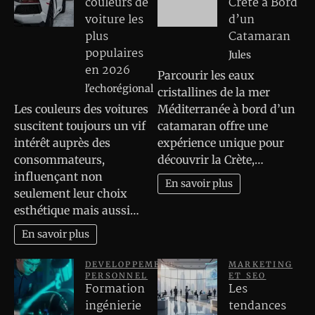
couleurs de
Crète à Bord
voiture les
d’un
plus
Catamaran
populaires
Jules
en 2026
Parcourir les eaux
l'echorégional
cristallines de la mer
Les couleurs des voitures
Méditerranée à bord d’un
suscitent toujours un vif
catamaran offre une
intérêt auprès des
expérience unique pour
consommateurs,
découvrir la Crète,…
influençant non
En savoir plus
seulement leur choix
esthétique mais aussi…
En savoir plus
DEVELOPPEMENT
MARKETING
PERSONNEL
ET SEO
Formation
Les
ingénierie
tendances