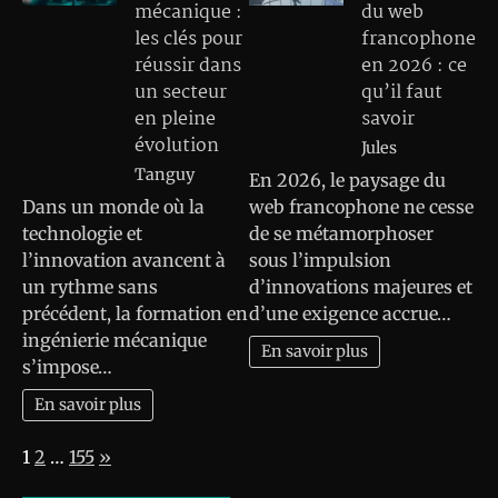
mécanique :
du web
les clés pour
francophone
réussir dans
en 2026 : ce
un secteur
qu’il faut
en pleine
savoir
évolution
Jules
Tanguy
En 2026, le paysage du
Dans un monde où la
web francophone ne cesse
technologie et
de se métamorphoser
l’innovation avancent à
sous l’impulsion
un rythme sans
d’innovations majeures et
précédent, la formation en
d’une exigence accrue…
ingénierie mécanique
En savoir plus
s’impose…
En savoir plus
Page:
Next
1
2
…
155
»