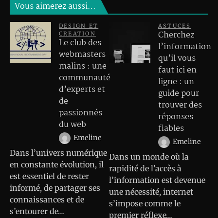
Vous aimerez aussi…
DESIGN ET
ASTUCES
Cherchez
CREATION
Le club des
l’information
webmasters
qu’il vous
malins : une
faut ici en
communauté
ligne : un
d’experts et
guide pour
de
trouver des
passionnés
réponses
du web
fiables
Emeline
Emeline
Dans l’univers numérique
Dans un monde où la
en constante évolution, il
rapidité de l’accès à
est essentiel de rester
l’information est devenue
informé, de partager ses
une nécessité, internet
connaissances et de
s’impose comme le
s’entourer de…
premier réflexe…