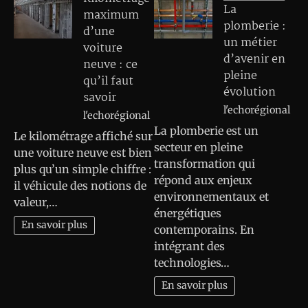
La
maximum
plomberie :
d’une
un métier
voiture
d’avenir en
neuve : ce
pleine
qu’il faut
évolution
savoir
l'echorégional
l'echorégional
La plomberie est un
Le kilométrage affiché sur
secteur en pleine
une voiture neuve est bien
transformation qui
plus qu’un simple chiffre :
répond aux enjeux
il véhicule des notions de
environnementaux et
valeur,…
énergétiques
En savoir plus
contemporains. En
intégrant des
technologies…
En savoir plus