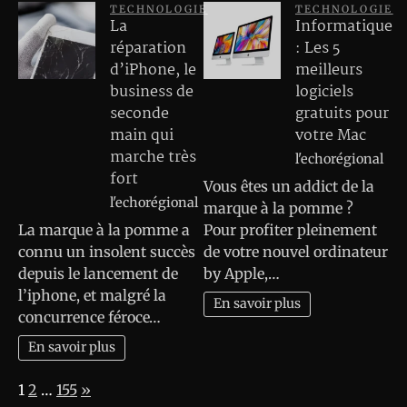
TECHNOLOGIE
TECHNOLOGIE
La
Informatique
réparation
: Les 5
d’iPhone, le
meilleurs
business de
logiciels
seconde
gratuits pour
main qui
votre Mac
marche très
l'echorégional
fort
Vous êtes un addict de la
l'echorégional
marque à la pomme ?
La marque à la pomme a
Pour profiter pleinement
connu un insolent succès
de votre nouvel ordinateur
depuis le lancement de
by Apple,…
l’iphone, et malgré la
En savoir plus
concurrence féroce…
En savoir plus
Page:
Next
1
2
…
155
»