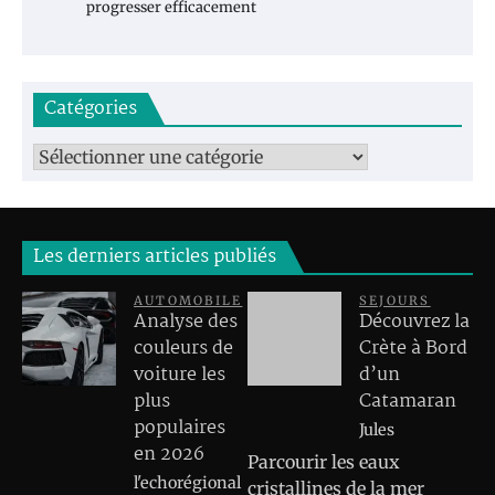
progresser efficacement
Catégories
Catégories
Les derniers articles publiés
AUTOMOBILE
SEJOURS
Analyse des
Découvrez la
couleurs de
Crète à Bord
voiture les
d’un
plus
Catamaran
populaires
Jules
en 2026
Parcourir les eaux
l'echorégional
cristallines de la mer