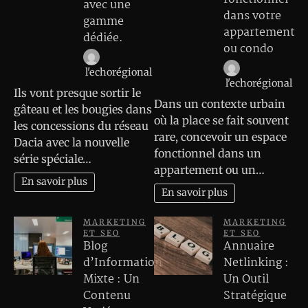
avec une
dans votre
gamme
appartement
dédiée.
ou condo
l'echorégional
l'echorégional
Ils vont presque sortir le
Dans un contexte urbain
gâteau et les bougies dans
où la place se fait souvent
les concessions du réseau
rare, concevoir un espace
Dacia avec la nouvelle
fonctionnel dans un
série spéciale…
appartement ou un…
En savoir plus
En savoir plus
MARKETING
MARKETING
ET SEO
ET SEO
Blog
Annuaire
d’Information
Netlinking :
Mixte : Un
Un Outil
Contenu
Stratégique