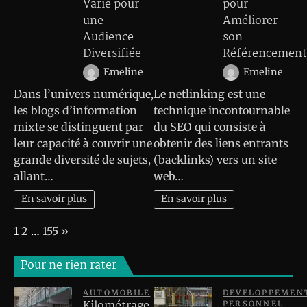
Varié pour
pour
une
Améliorer
Audience
son
Diversifiée
Référencement
Emeline
Emeline
Dans l’univers numérique,
Le netlinking est une
les blogs d’information
technique incontournable
mixte se distinguent par
du SEO qui consiste à
leur capacité à couvrir une
obtenir des liens entrants
grande diversité de sujets,
(backlinks) vers un site
allant…
web…
En savoir plus
En savoir plus
Page:
Next
1
2
…
155
»
Pour ne rien rater
AUTOMOBILE
DEVELOPPEMEN
Kilométrage
PERSONNEL