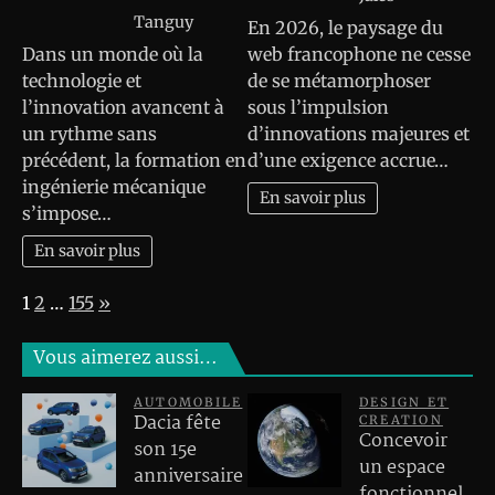
Tanguy
En 2026, le paysage du
Dans un monde où la
web francophone ne cesse
technologie et
de se métamorphoser
l’innovation avancent à
sous l’impulsion
un rythme sans
d’innovations majeures et
précédent, la formation en
d’une exigence accrue…
ingénierie mécanique
En savoir plus
s’impose…
En savoir plus
Page:
Next
1
2
…
155
»
Vous aimerez aussi…
AUTOMOBILE
DESIGN ET
Dacia fête
CREATION
Concevoir
son 15e
un espace
anniversaire
fonctionnel