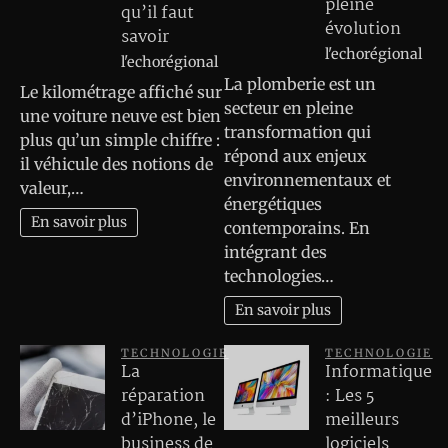
pleine
qu’il faut
évolution
savoir
l'echorégional
l'echorégional
La plomberie est un
Le kilométrage affiché sur
secteur en pleine
une voiture neuve est bien
transformation qui
plus qu’un simple chiffre :
répond aux enjeux
il véhicule des notions de
environnementaux et
valeur,…
énergétiques
En savoir plus
contemporains. En
intégrant des
technologies…
En savoir plus
TECHNOLOGIE
TECHNOLOGIE
La
Informatique
réparation
: Les 5
d’iPhone, le
meilleurs
business de
logiciels