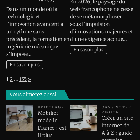
En 2026, le paysage du
Dans un monde où la
web francophone ne cesse
technologie et
de se métamorphoser
l’innovation avancent à
sous l’impulsion
un rythme sans
d’innovations majeures et
précédent, la formation en
d’une exigence accrue…
ingénierie mécanique
En savoir plus
s’impose…
En savoir plus
Page:
Next
1
2
…
155
»
Vous aimerez aussi…
BRICOLAGE
DANS VOTRE
Mobilier
REGION
Créer un site
made in
internet de
France : est-
A à Z : guide
il plus