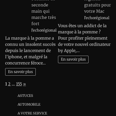
seconde
gratuits pour
main qui
votre Mac
marche très
l'echorégional
fort
Vous êtes un addict de la
l'echorégional
marque à la pomme ?
La marque à la pomme a
Pour profiter pleinement
connu un insolent succès
de votre nouvel ordinateur
depuis le lancement de
by Apple,…
l’iphone, et malgré la
En savoir plus
concurrence féroce…
En savoir plus
Page:
Next
1
2
…
155
»
ASTUCES
AUTOMOBILE
A VOTRE SERVICE