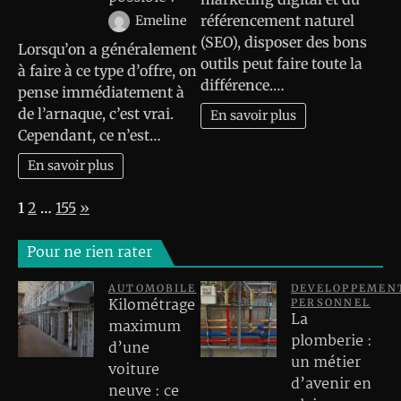
référencement naturel
Emeline
(SEO), disposer des bons
Lorsqu’on a généralement
outils peut faire toute la
à faire à ce type d’offre, on
différence.…
pense immédiatement à
de l’arnaque, c’est vrai.
En savoir plus
Cependant, ce n’est…
En savoir plus
Page:
Next
1
2
…
155
»
Pour ne rien rater
AUTOMOBILE
DEVELOPPEMEN
Kilométrage
PERSONNEL
La
maximum
plomberie :
d’une
un métier
voiture
d’avenir en
neuve : ce