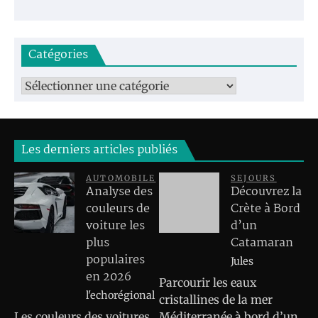
Catégories
Catégories
Les derniers articles publiés
AUTOMOBILE
SEJOURS
Analyse des
Découvrez la
couleurs de
Crète à Bord
voiture les
d’un
plus
Catamaran
populaires
Jules
en 2026
Parcourir les eaux
l'echorégional
cristallines de la mer
Les couleurs des voitures
Méditerranée à bord d’un