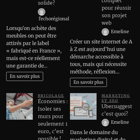
complet
solide?
pour réussir
son projet
l'echorégional
web
Lorsqu’on achète des
Emeline
meubles on peut être
Créer un site internet de A
attirés par le label
à Z est aujourd’hui une
« fabriqué en France »,
démarche accessible à
mais est-ce réellement
tous, mais qui nécessite
une garantie de…
méthode, réflexion…
En savoir plus
En savoir plus
BRICOLAGE
MARKETING
Économies :
ET SEO
Ubersuggest
Isoler ses
c’est quoi?
murs pour
Emeline
seulement 1
euro, c’est
Dans le domaine du
possible !
marketing digital et du