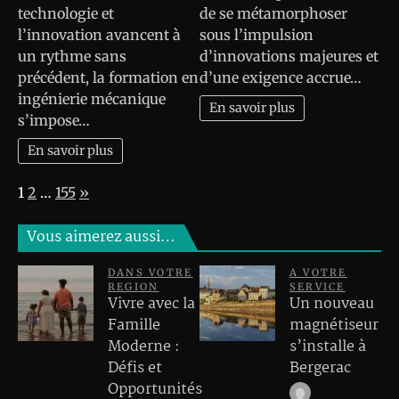
technologie et
de se métamorphoser
l’innovation avancent à
sous l’impulsion
un rythme sans
d’innovations majeures et
précédent, la formation en
d’une exigence accrue…
ingénierie mécanique
En savoir plus
s’impose…
En savoir plus
Page:
Next
1
2
…
155
»
Vous aimerez aussi…
DANS VOTRE
A VOTRE
REGION
SERVICE
Vivre avec la
Un nouveau
Famille
magnétiseur
Moderne :
s’installe à
Défis et
Bergerac
Opportunités