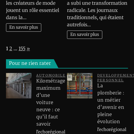
les créateurs de mode
a subi une transformation
jouent un rôle essentiel
radicale. Les journaux
dans la…
traditionnels, qui étaient
autrefois…
En savoir plus
En savoir plus
Page:
Next
1
2
…
155
»
Pour ne rien rater
AUTOMOBILE
DEVELOPPEMEN
Kilométrage
PERSONNEL
La
maximum
plomberie :
d’une
un métier
voiture
d’avenir en
neuve : ce
pleine
qu’il faut
évolution
savoir
l'echorégional
l'echorégional