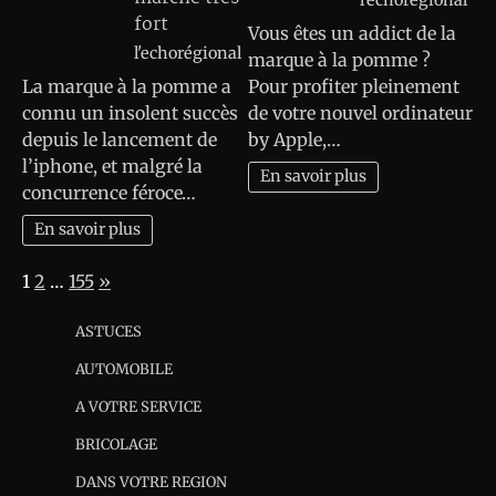
l'echorégional
fort
Vous êtes un addict de la
l'echorégional
marque à la pomme ?
La marque à la pomme a
Pour profiter pleinement
connu un insolent succès
de votre nouvel ordinateur
depuis le lancement de
by Apple,…
l’iphone, et malgré la
En savoir plus
concurrence féroce…
En savoir plus
Page:
Next
1
2
…
155
»
ASTUCES
AUTOMOBILE
A VOTRE SERVICE
BRICOLAGE
DANS VOTRE REGION