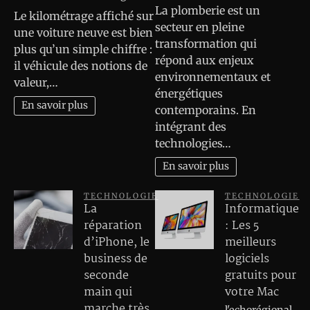
La plomberie est un
Le kilométrage affiché sur
secteur en pleine
une voiture neuve est bien
transformation qui
plus qu’un simple chiffre :
répond aux enjeux
il véhicule des notions de
environnementaux et
valeur,…
énergétiques
En savoir plus
contemporains. En
intégrant des
technologies…
En savoir plus
TECHNOLOGIE
TECHNOLOGIE
La
Informatique
réparation
: Les 5
d’iPhone, le
meilleurs
business de
logiciels
seconde
gratuits pour
main qui
votre Mac
marche très