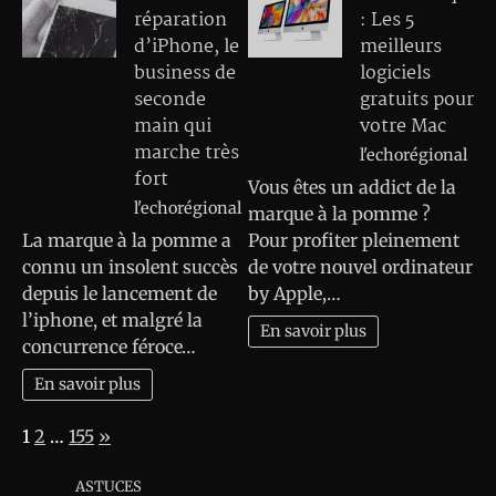
réparation
: Les 5
d’iPhone, le
meilleurs
business de
logiciels
seconde
gratuits pour
main qui
votre Mac
marche très
l'echorégional
fort
Vous êtes un addict de la
l'echorégional
marque à la pomme ?
La marque à la pomme a
Pour profiter pleinement
connu un insolent succès
de votre nouvel ordinateur
depuis le lancement de
by Apple,…
l’iphone, et malgré la
En savoir plus
concurrence féroce…
En savoir plus
Page:
Next
1
2
…
155
»
ASTUCES