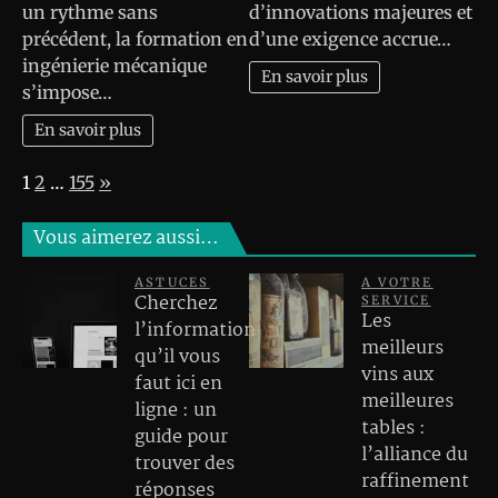
un rythme sans
d’innovations majeures et
précédent, la formation en
d’une exigence accrue…
ingénierie mécanique
En savoir plus
s’impose…
En savoir plus
Page:
Next
1
2
…
155
»
Vous aimerez aussi…
ASTUCES
A VOTRE
Cherchez
SERVICE
Les
l’information
meilleurs
qu’il vous
vins aux
faut ici en
meilleures
ligne : un
tables :
guide pour
l’alliance du
trouver des
raffinement
réponses