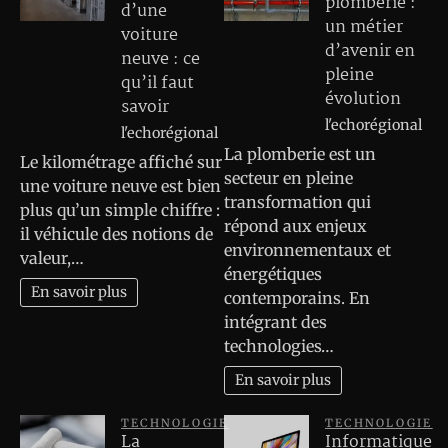
plomberie :
d’une
un métier
voiture
d’avenir en
neuve : ce
pleine
qu’il faut
évolution
savoir
l'echorégional
l'echorégional
La plomberie est un
Le kilométrage affiché sur
secteur en pleine
une voiture neuve est bien
transformation qui
plus qu’un simple chiffre :
répond aux enjeux
il véhicule des notions de
environnementaux et
valeur,…
énergétiques
En savoir plus
contemporains. En
intégrant des
technologies…
En savoir plus
TECHNOLOGIE
TECHNOLOGIE
La
Informatique