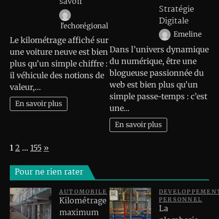
savoir
Stratégie
Digitale
l'echorégional
Emeline
Le kilométrage affiché sur
Dans l’univers dynamique
une voiture neuve est bien
du numérique, être une
plus qu’un simple chiffre :
blogueuse passionnée du
il véhicule des notions de
web est bien plus qu’un
valeur,…
simple passe-temps : c’est
En savoir plus
une…
En savoir plus
Page:
Next
1
2
…
155
»
Pour ne rien rater
AUTOMOBILE
DEVELOPPEMEN
Kilométrage
PERSONNEL
La
maximum