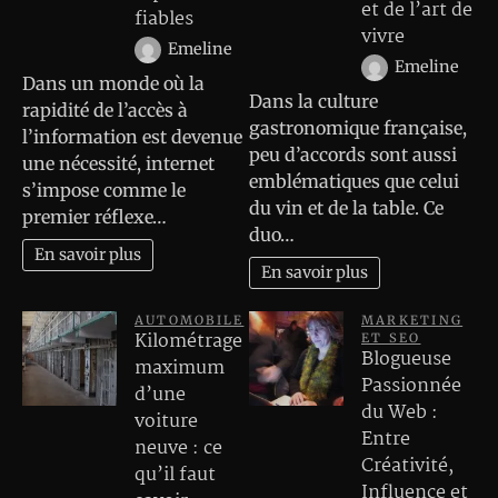
et de l’art de
fiables
vivre
Emeline
Emeline
Dans un monde où la
Dans la culture
rapidité de l’accès à
gastronomique française,
l’information est devenue
peu d’accords sont aussi
une nécessité, internet
emblématiques que celui
s’impose comme le
du vin et de la table. Ce
premier réflexe…
duo…
En savoir plus
En savoir plus
AUTOMOBILE
MARKETING
Kilométrage
ET SEO
Blogueuse
maximum
Passionnée
d’une
du Web :
voiture
Entre
neuve : ce
Créativité,
qu’il faut
Influence et