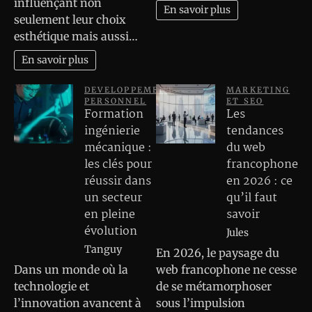
influençant non
En savoir plus
seulement leur choix
esthétique mais aussi…
En savoir plus
DEVELOPPEMENT
MARKETING
PERSONNEL
ET SEO
Formation
Les
ingénierie
tendances
mécanique :
du web
les clés pour
francophone
réussir dans
en 2026 : ce
un secteur
qu’il faut
en pleine
savoir
évolution
Jules
Tanguy
En 2026, le paysage du
Dans un monde où la
web francophone ne cesse
technologie et
de se métamorphoser
l’innovation avancent à
sous l’impulsion