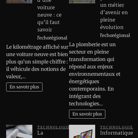
d’une
un métier
voiture
d’avenir en
neuve : ce
pleine
qu’il faut
évolution
savoir
l'echorégional
l'echorégional
La plomberie est un
Le kilométrage affiché sur
secteur en pleine
une voiture neuve est bien
transformation qui
plus qu’un simple chiffre :
répond aux enjeux
il véhicule des notions de
environnementaux et
valeur,…
énergétiques
En savoir plus
contemporains. En
intégrant des
technologies…
En savoir plus
TECHNOLOGIE
TECHNOLOGIE
La
Informatique