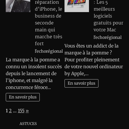
réparation
: Les 5
d’iPhone, le
meilleurs
business de
logiciels
seconde
gratuits pour
main qui
votre Mac
marche très
l'echorégional
fort
Vous êtes un addict de la
l'echorégional
marque à la pomme ?
La marque à la pomme a
Pour profiter pleinement
connu un insolent succès
de votre nouvel ordinateur
depuis le lancement de
by Apple,…
l’iphone, et malgré la
En savoir plus
concurrence féroce…
En savoir plus
Page:
Next
1
2
…
155
»
ASTUCES