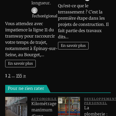
longueur.
Qu’est-ce que le
terrassement ? C’est la
l'echorégional
première étape dans les
Vous attendez avec
projets de construction. Il
impatience la ligne 11 du
fait partie des travaux
tramway pour raccourcir
dits…
votre temps de trajet,
En savoir plus
notamment à Épinay-sur-
Seine, au Bourget,…
En savoir plus
Page:
Next
1
2
…
155
»
Pour ne rien rater
AUTOMOBILE
DEVELOPPEMEN
Kilométrage
PERSONNEL
La
maximum
plomberie :