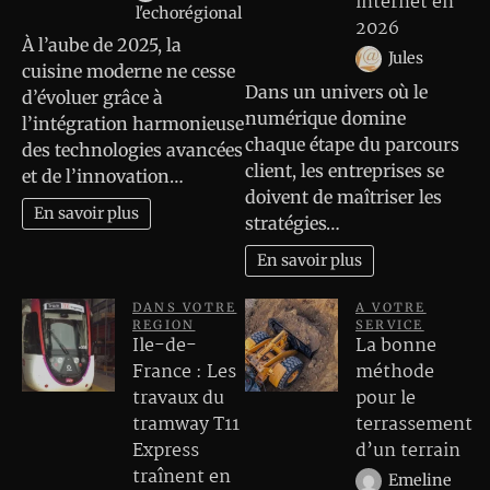
internet en
l'echorégional
2026
À l’aube de 2025, la
Jules
cuisine moderne ne cesse
Dans un univers où le
d’évoluer grâce à
numérique domine
l’intégration harmonieuse
chaque étape du parcours
des technologies avancées
client, les entreprises se
et de l’innovation…
doivent de maîtriser les
En savoir plus
stratégies…
En savoir plus
DANS VOTRE
A VOTRE
REGION
SERVICE
Ile-de-
La bonne
France : Les
méthode
travaux du
pour le
tramway T11
terrassement
Express
d’un terrain
traînent en
Emeline