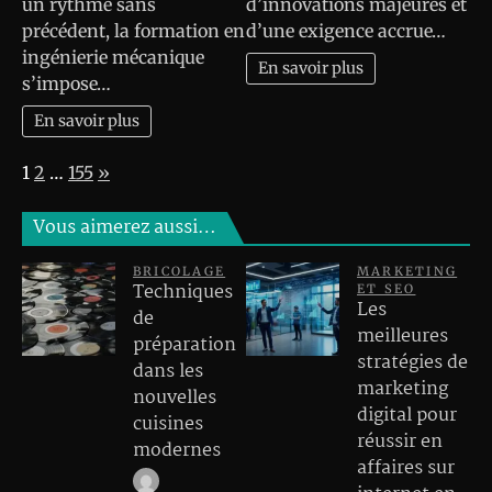
un rythme sans
d’innovations majeures et
précédent, la formation en
d’une exigence accrue…
ingénierie mécanique
En savoir plus
s’impose…
En savoir plus
Page:
Next
1
2
…
155
»
Vous aimerez aussi…
BRICOLAGE
MARKETING
Techniques
ET SEO
Les
de
meilleures
préparation
stratégies de
dans les
marketing
nouvelles
digital pour
cuisines
réussir en
modernes
affaires sur