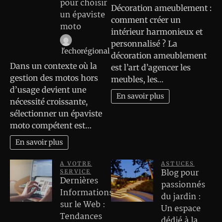
pour choisir
Décoration ameublement :
un épaviste
comment créer un
moto
intérieur harmonieux et
personnalisé ? La
l'echorégional
décoration ameublement
Dans un contexte où la
est l’art d’agencer les
gestion des motos hors
meubles, les…
d’usage devient une
En savoir plus
nécessité croissante,
sélectionner un épaviste
moto compétent est…
En savoir plus
A VOTRE
ASTUCES
Blog pour
SERVICE
Dernières
passionnés
Informations
du jardin :
sur le Web :
Un espace
Tendances
dédié à la