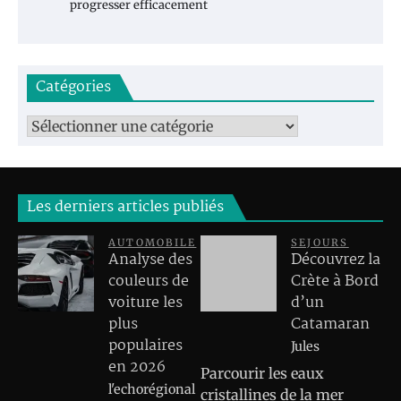
progresser efficacement
Catégories
Catégories
Les derniers articles publiés
AUTOMOBILE
SEJOURS
Analyse des
Découvrez la
couleurs de
Crète à Bord
voiture les
d’un
plus
Catamaran
populaires
Jules
en 2026
Parcourir les eaux
l'echorégional
cristallines de la mer