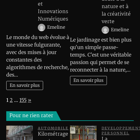
et
nature et à
Innovations
la créativité
Numériques
verte
Emeline
Emeline
Le monde du web évolue à
Le jardinage est bien plus
une vitesse fulgurante,
qu’un simple passe-
avec des mises à jour
temps. C’est une véritable
constantes des
passion qui permet de se
algorithmes de recherche,
reconnecter à la nature,…
des…
En savoir plus
En savoir plus
Page:
Next
1
2
…
155
»
Pour ne rien rater
AUTOMOBILE
DEVELOPPEMEN
Kilométrage
PERSONNEL
La