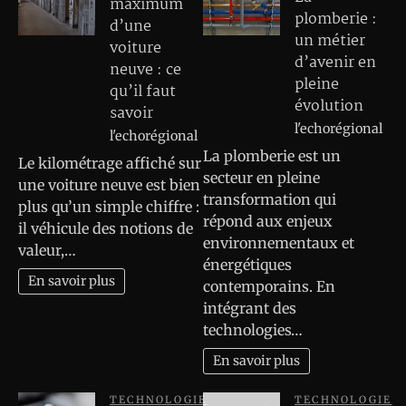
maximum
plomberie :
d’une
un métier
voiture
d’avenir en
neuve : ce
pleine
qu’il faut
évolution
savoir
l'echorégional
l'echorégional
La plomberie est un
Le kilométrage affiché sur
secteur en pleine
une voiture neuve est bien
transformation qui
plus qu’un simple chiffre :
répond aux enjeux
il véhicule des notions de
environnementaux et
valeur,…
énergétiques
En savoir plus
contemporains. En
intégrant des
technologies…
En savoir plus
TECHNOLOGIE
TECHNOLOGIE