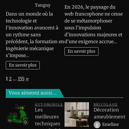
Tanguy
En 2026, le paysage du
Dans un monde où la
web francophone ne cesse
technologie et
de se métamorphoser
l’innovation avancent à
sous l’impulsion
un rythme sans
d’innovations majeures et
précédent, la formation en
d’une exigence accrue…
ingénierie mécanique
En savoir plus
s’impose…
En savoir plus
Page:
Next
1
2
…
155
»
Vous aimerez aussi…
AUTOMOBILE
BRICOLAGE
Les
Décoration
meilleures
ameublement
techniques
Emeline