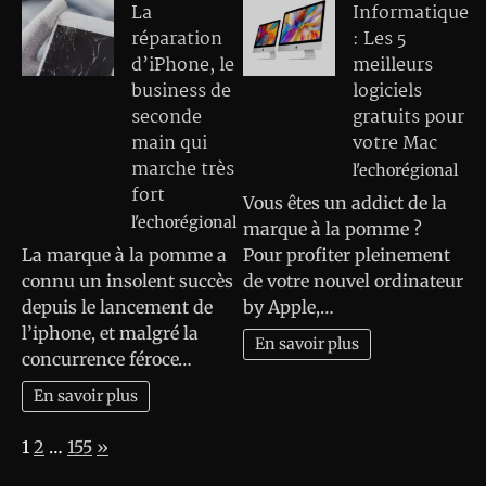
La
Informatique
réparation
: Les 5
d’iPhone, le
meilleurs
business de
logiciels
seconde
gratuits pour
main qui
votre Mac
marche très
l'echorégional
fort
Vous êtes un addict de la
l'echorégional
marque à la pomme ?
La marque à la pomme a
Pour profiter pleinement
connu un insolent succès
de votre nouvel ordinateur
depuis le lancement de
by Apple,…
l’iphone, et malgré la
En savoir plus
concurrence féroce…
En savoir plus
Page:
Next
1
2
…
155
»