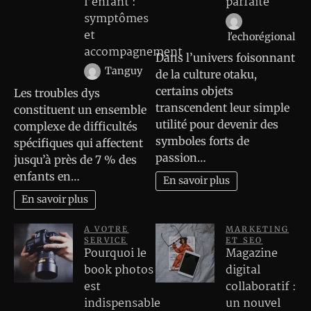
l’enfant :
parfaite
symptômes
et
l'echorégional
accompagnement
Dans l’univers foisonnant
Tanguy
de la culture otaku,
certains objets
Les troubles dys
transcendent leur simple
constituent un ensemble
utilité pour devenir des
complexe de difficultés
symboles forts de
spécifiques qui affectent
passion…
jusqu’à près de 7 % des
enfants en…
En savoir plus
En savoir plus
A VOTRE
MARKETING
SERVICE
ET SEO
Pourquoi le
Magazine
book photos
digital
est
collaboratif :
indispensable
un nouvel