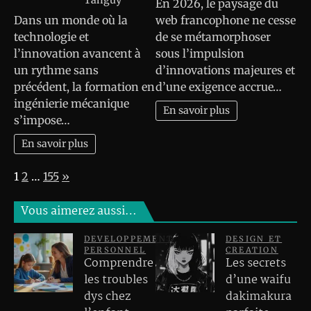
Tanguy
En 2026, le paysage du
Dans un monde où la
web francophone ne cesse
technologie et
de se métamorphoser
l’innovation avancent à
sous l’impulsion
un rythme sans
d’innovations majeures et
précédent, la formation en
d’une exigence accrue…
ingénierie mécanique
En savoir plus
s’impose…
En savoir plus
Page:
Next
1
2
…
155
»
Vous aimerez aussi…
DEVELOPPEMENT
DESIGN ET
PERSONNEL
CREATION
Comprendre
Les secrets
les troubles
d’une waifu
dys chez
dakimakura