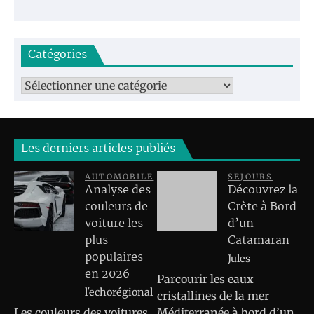
Catégories
Catégories
Les derniers articles publiés
AUTOMOBILE
SEJOURS
Analyse des
Découvrez la
couleurs de
Crète à Bord
voiture les
d’un
plus
Catamaran
populaires
Jules
en 2026
Parcourir les eaux
l'echorégional
cristallines de la mer
Les couleurs des voitures
Méditerranée à bord d’un