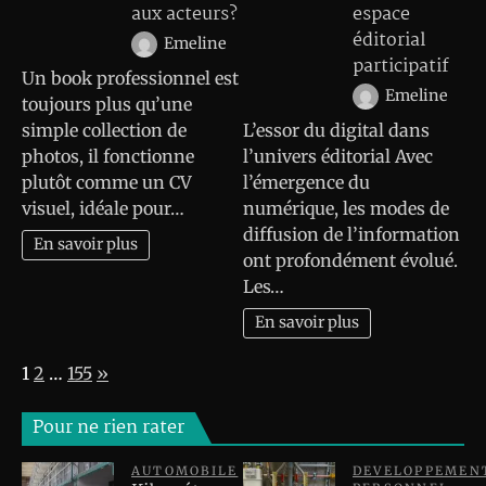
aux acteurs?
espace
éditorial
Emeline
participatif
Un book professionnel est
Emeline
toujours plus qu’une
simple collection de
L’essor du digital dans
photos, il fonctionne
l’univers éditorial Avec
plutôt comme un CV
l’émergence du
visuel, idéale pour…
numérique, les modes de
diffusion de l’information
En savoir plus
ont profondément évolué.
Les…
En savoir plus
Page:
Next
1
2
…
155
»
Pour ne rien rater
AUTOMOBILE
DEVELOPPEMEN