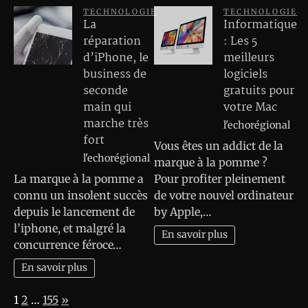
TECHNOLOGIE
TECHNOLOGIE
La
Informatique
réparation
: Les 5
d’iPhone, le
meilleurs
business de
logiciels
seconde
gratuits pour
main qui
votre Mac
marche très
l'echorégional
fort
Vous êtes un addict de la
l'echorégional
marque à la pomme ?
La marque à la pomme a
Pour profiter pleinement
connu un insolent succès
de votre nouvel ordinateur
depuis le lancement de
by Apple,…
l’iphone, et malgré la
En savoir plus
concurrence féroce…
En savoir plus
Page:
Next
1
2
…
155
»