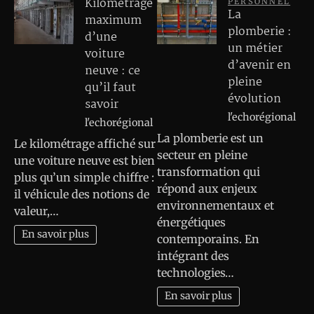
Kilométrage
PERSONNEL
La
maximum
plomberie :
d’une
un métier
voiture
d’avenir en
neuve : ce
pleine
qu’il faut
évolution
savoir
l'echorégional
l'echorégional
La plomberie est un
Le kilométrage affiché sur
secteur en pleine
une voiture neuve est bien
transformation qui
plus qu’un simple chiffre :
répond aux enjeux
il véhicule des notions de
environnementaux et
valeur,…
énergétiques
En savoir plus
contemporains. En
intégrant des
technologies…
En savoir plus