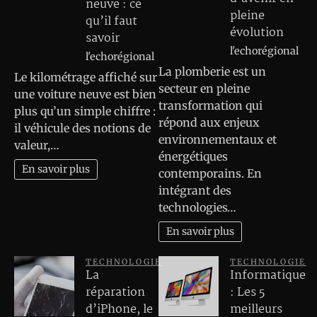
neuve : ce
pleine
qu’il faut
évolution
savoir
l'echorégional
l'echorégional
La plomberie est un
Le kilométrage affiché sur
secteur en pleine
une voiture neuve est bien
transformation qui
plus qu’un simple chiffre :
répond aux enjeux
il véhicule des notions de
environnementaux et
valeur,…
énergétiques
En savoir plus
contemporains. En
intégrant des
technologies…
En savoir plus
TECHNOLOGIE
TECHNOLOGIE
La
Informatique
réparation
: Les 5
d’iPhone, le
meilleurs