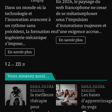
Tanguy
En 2026, le paysage du
Dans un monde où la
web francophone ne cesse
technologie et
de se métamorphoser
l’innovation avancent à
sous l’impulsion
un rythme sans
d’innovations majeures et
précédent, la formation en
d’une exigence accrue…
ingénierie mécanique
En savoir plus
s’impose…
En savoir plus
Page:
Next
1
2
…
155
»
Vous aimerez aussi…
DANS VOTRE
DANS VOTRE
REGION
REGION
la meilleure
Les bases
thérapie
d’apprentissag
pour
du yoga