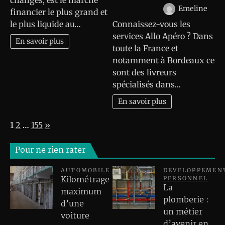
changes, est le marché
Emeline
financier le plus grand et
le plus liquide au…
Connaissez-vous les
services Allo Apéro ? Dans
En savoir plus
toute la France et
notamment à Bordeaux ce
sont des livreurs
spécialisés dans…
En savoir plus
Page:
Next
1
2
…
155
»
Pour ne rien rater
AUTOMOBILE
DEVELOPPEMEN
Kilométrage
PERSONNEL
La
maximum
plomberie :
d’une
un métier
voiture
d’avenir en