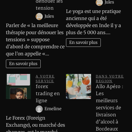
dénouer les
Jules
tension
Le yoga est une pratique
Jules
ancienne qui a été
Parler de « la meilleure
développée en Inde il y a
thérapie pour dénouer les
plus de 5 000 ans.…
tensions » suppose
En savoir plus
d’abord de comprendre ce
que l’on appelle «…
En savoir plus
A VOTRE
DANS VOTRE
SERVICE
REGION
forex
Allo Apéro :
trading en
Les
ligne
meilleurs
services de
Emeline
livraison
Le Forex (Foreign
d’alcool à
Exchange), ou marché des
Bordeaux