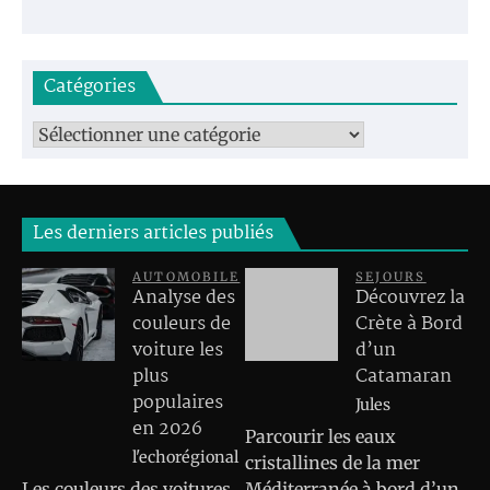
Catégories
Catégories
Les derniers articles publiés
AUTOMOBILE
SEJOURS
Analyse des
Découvrez la
couleurs de
Crète à Bord
voiture les
d’un
plus
Catamaran
populaires
Jules
en 2026
Parcourir les eaux
l'echorégional
cristallines de la mer
Les couleurs des voitures
Méditerranée à bord d’un