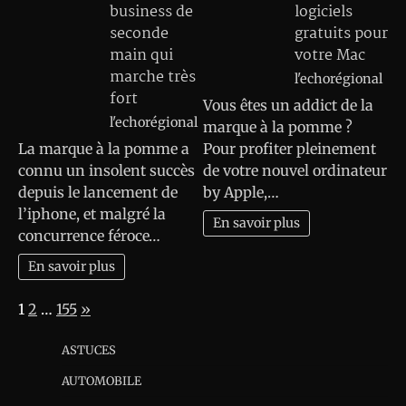
business de
logiciels
seconde
gratuits pour
main qui
votre Mac
marche très
l'echorégional
fort
Vous êtes un addict de la
l'echorégional
marque à la pomme ?
La marque à la pomme a
Pour profiter pleinement
connu un insolent succès
de votre nouvel ordinateur
depuis le lancement de
by Apple,…
l’iphone, et malgré la
En savoir plus
concurrence féroce…
En savoir plus
Page:
Next
1
2
…
155
»
ASTUCES
AUTOMOBILE