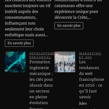
suscitent toujours un vif
catamaran offre une
intérêt auprès des
expérience unique pour
consommateurs,
découvrir la Crète,…
influençant non
En savoir plus
seulement leur choix
esthétique mais aussi…
En savoir plus
DEVELOPPEMENT
MARKETING
PERSONNEL
ET SEO
Formation
Les
ingénierie
tendances
mécanique :
du web
les clés pour
francophone
réussir dans
en 2026 : ce
un secteur
qu’il faut
en pleine
savoir
évolution
Jules