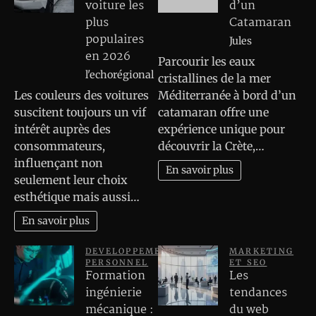
voiture les
d’un
plus
Catamaran
populaires
Jules
en 2026
Parcourir les eaux
l'echorégional
cristallines de la mer
Les couleurs des voitures
Méditerranée à bord d’un
suscitent toujours un vif
catamaran offre une
intérêt auprès des
expérience unique pour
consommateurs,
découvrir la Crète,…
influençant non
En savoir plus
seulement leur choix
esthétique mais aussi…
En savoir plus
DEVELOPPEMENT
MARKETING
PERSONNEL
ET SEO
Formation
Les
ingénierie
tendances
mécanique :
du web