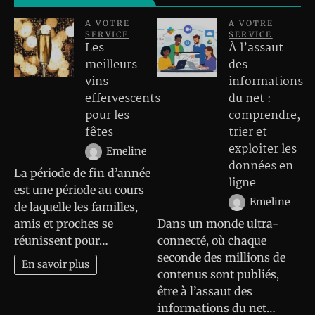
A VOTRE
A VOTRE
SERVICE
SERVICE
Les
À l’assaut
meilleurs
des
vins
informations
effervescents
du net :
pour les
comprendre,
fêtes
trier et
exploiter les
Emeline
données en
La période de fin d’année
ligne
est une période au cours
Emeline
de laquelle les familles,
amis et proches se
Dans un monde ultra-
réunissent pour…
connecté, où chaque
seconde des millions de
En savoir plus
contenus sont publiés,
être à l’assaut des
informations du net…