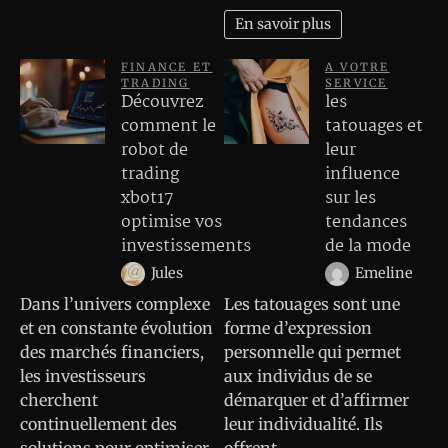
En savoir plus
FINANCE ET
A VOTRE
TRADING
SERVICE
Découvrez
les
comment le
tatouages et
robot de
leur
trading
influence
xbot17
sur les
optimise vos
tendances
investissements
de la mode
Jules
Emeline
Dans l’univers complexe
Les tatouages sont une
et en constante évolution
forme d’expression
des marchés financiers,
personnelle qui permet
les investisseurs
aux individus de se
cherchent
démarquer et d’affirmer
continuellement des
leur individualité. Ils