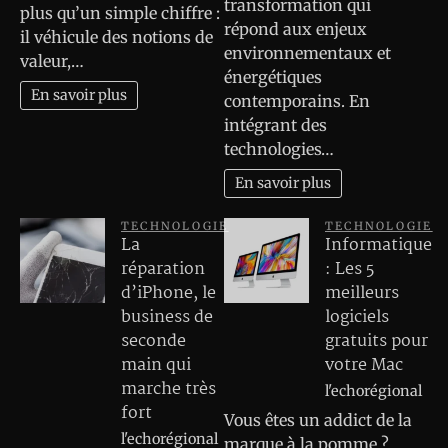
transformation qui
plus qu’un simple chiffre :
répond aux enjeux
il véhicule des notions de
environnementaux et
valeur,…
énergétiques
En savoir plus
contemporains. En
intégrant des
technologies…
En savoir plus
TECHNOLOGIE
TECHNOLOGIE
La
Informatique
réparation
: Les 5
d’iPhone, le
meilleurs
business de
logiciels
seconde
gratuits pour
main qui
votre Mac
marche très
l'echorégional
fort
Vous êtes un addict de la
l'echorégional
marque à la pomme ?