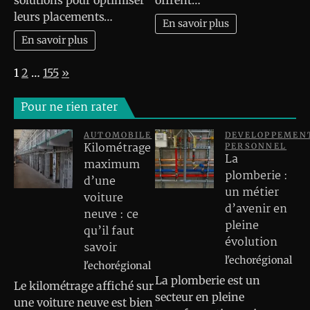
solutions pour optimiser
offrent…
leurs placements…
En savoir plus
En savoir plus
Page:
Next
1
2
…
155
»
Pour ne rien rater
AUTOMOBILE
DEVELOPPEMEN
Kilométrage
PERSONNEL
La
maximum
plomberie :
d’une
un métier
voiture
d’avenir en
neuve : ce
pleine
qu’il faut
évolution
savoir
l'echorégional
l'echorégional
La plomberie est un
Le kilométrage affiché sur
secteur en pleine
une voiture neuve est bien