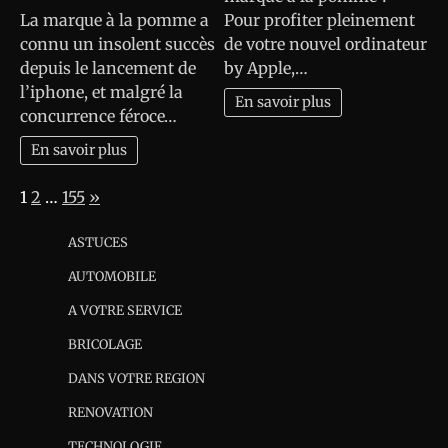
La marque à la pomme a
Pour profiter pleinement
connu un insolent succès
de votre nouvel ordinateur
depuis le lancement de
by Apple,…
l’iphone, et malgré la
En savoir plus
concurrence féroce…
En savoir plus
Page:
Next
1
2
…
155
»
ASTUCES
AUTOMOBILE
A VOTRE SERVICE
BRICOLAGE
DANS VOTRE REGION
RENOVATION
TECHNOLOGIE