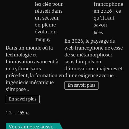
les clés pour
francophone
réussir dans
en 2026 : ce
un secteur
qu’il faut
en pleine
savoir
évolution
Jules
Tanguy
En 2026, le paysage du
Dans un monde où la
web francophone ne cesse
technologie et
de se métamorphoser
l’innovation avancent à
sous l’impulsion
un rythme sans
d’innovations majeures et
précédent, la formation en
d’une exigence accrue…
ingénierie mécanique
En savoir plus
s’impose…
En savoir plus
Page:
Next
1
2
…
155
»
Vous aimerez aussi…