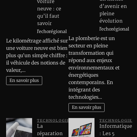
voiture
d’avenir en
neuve : ce
pleine
qu’il faut
évolution
savoir
l'echorégional
l'echorégional
La plomberie est un
Le kilométrage affiché sur
secteur en pleine
une voiture neuve est bien
transformation qui
plus qu’un simple chiffre :
répond aux enjeux
il véhicule des notions de
environnementaux et
valeur,…
énergétiques
En savoir plus
contemporains. En
intégrant des
technologies…
En savoir plus
TECHNOLOGIE
TECHNOLOGIE
La
Informatique
réparation
: Les 5