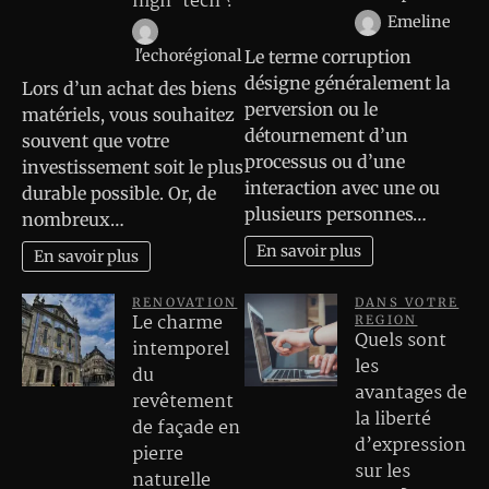
high-tech ?
Emeline
Le terme corruption
l'echorégional
désigne généralement la
Lors d’un achat des biens
perversion ou le
matériels, vous souhaitez
détournement d’un
souvent que votre
processus ou d’une
investissement soit le plus
interaction avec une ou
durable possible. Or, de
plusieurs personnes…
nombreux…
En savoir plus
En savoir plus
RENOVATION
DANS VOTRE
Le charme
REGION
Quels sont
intemporel
les
du
avantages de
revêtement
la liberté
de façade en
d’expression
pierre
sur les
naturelle