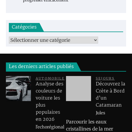
progresser efficacement
Catégories
Catégories
Les derniers articles publiés
AUTOMOBILE
SEJOURS
Analyse des
Découvrez la
couleurs de
Crète à Bord
voiture les
d’un
plus
Catamaran
populaires
Jules
en 2026
Parcourir les eaux
l'echorégional
cristallines de la mer