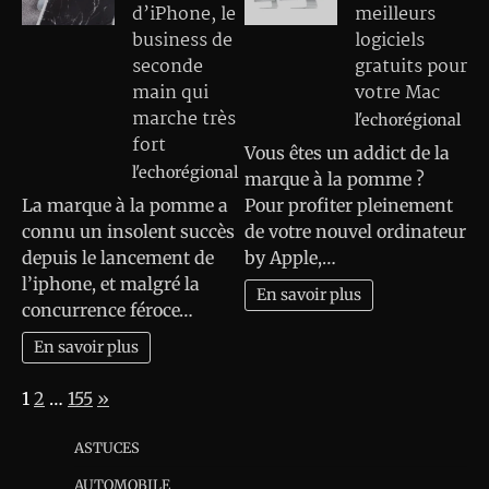
d’iPhone, le
meilleurs
business de
logiciels
seconde
gratuits pour
main qui
votre Mac
marche très
l'echorégional
fort
Vous êtes un addict de la
l'echorégional
marque à la pomme ?
La marque à la pomme a
Pour profiter pleinement
connu un insolent succès
de votre nouvel ordinateur
depuis le lancement de
by Apple,…
l’iphone, et malgré la
En savoir plus
concurrence féroce…
En savoir plus
Page:
Next
1
2
…
155
»
ASTUCES
AUTOMOBILE