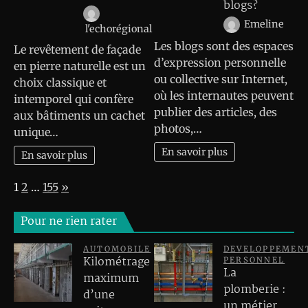
blogs?
Emeline
l'echorégional
Les blogs sont des espaces
Le revêtement de façade
d’expression personnelle
en pierre naturelle est un
ou collective sur Internet,
choix classique et
où les internautes peuvent
intemporel qui confère
publier des articles, des
aux bâtiments un cachet
photos,…
unique…
En savoir plus
En savoir plus
Page:
Next
1
2
…
155
»
Pour ne rien rater
AUTOMOBILE
DEVELOPPEMEN
Kilométrage
PERSONNEL
La
maximum
plomberie :
d’une
un métier