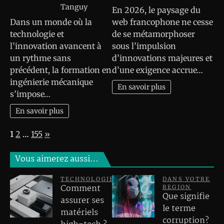
Tanguy
En 2026, le paysage du
Dans un monde où la
web francophone ne cesse
technologie et
de se métamorphoser
l’innovation avancent à
sous l’impulsion
un rythme sans
d’innovations majeures et
précédent, la formation en
d’une exigence accrue…
ingénierie mécanique
En savoir plus
s’impose…
En savoir plus
Page:
Next
1
2
…
155
»
Vous aimerez aussi…
TECHNOLOGIE
DANS VOTRE
Comment
REGION
Que signifie
assurer ses
le terme
matériels
corruption?