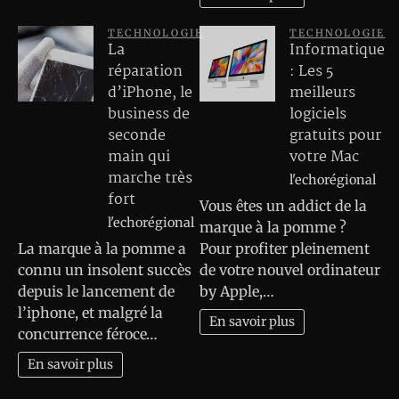
TECHNOLOGIE
TECHNOLOGIE
La
Informatique
réparation
: Les 5
d’iPhone, le
meilleurs
business de
logiciels
seconde
gratuits pour
main qui
votre Mac
marche très
l'echorégional
fort
Vous êtes un addict de la
l'echorégional
marque à la pomme ?
La marque à la pomme a
Pour profiter pleinement
connu un insolent succès
de votre nouvel ordinateur
depuis le lancement de
by Apple,…
l’iphone, et malgré la
En savoir plus
concurrence féroce…
En savoir plus