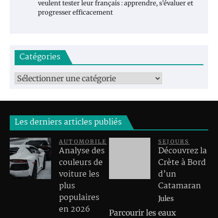
veulent tester leur français : apprendre, s’évaluer et
progresser efficacement
Catégories
Catégories
Les derniers articles publiés
AUTOMOBILE
SEJOURS
Analyse des
Découvrez la
couleurs de
Crète à Bord
voiture les
d’un
plus
Catamaran
populaires
Jules
en 2026
Parcourir les eaux