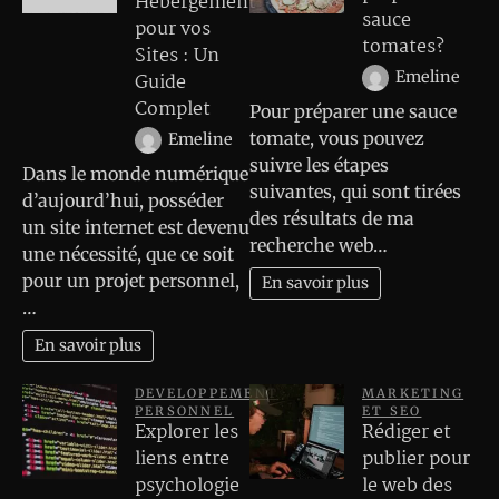
Hébergement
sauce
pour vos
tomates?
Sites : Un
Emeline
Guide
Complet
Pour préparer une sauce
tomate, vous pouvez
Emeline
suivre les étapes
Dans le monde numérique
suivantes, qui sont tirées
d’aujourd’hui, posséder
des résultats de ma
un site internet est devenu
recherche web…
une nécessité, que ce soit
pour un projet personnel,
En savoir plus
…
En savoir plus
DEVELOPPEMENT
MARKETING
PERSONNEL
ET SEO
Explorer les
Rédiger et
liens entre
publier pour
psychologie
le web des