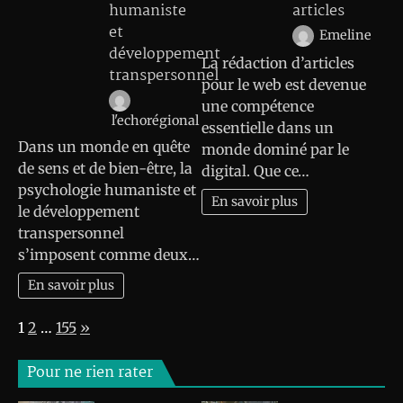
humaniste
articles
et
Emeline
développement
La rédaction d’articles
transpersonnel
pour le web est devenue
une compétence
l'echorégional
essentielle dans un
Dans un monde en quête
monde dominé par le
de sens et de bien-être, la
digital. Que ce…
psychologie humaniste et
En savoir plus
le développement
transpersonnel
s’imposent comme deux…
En savoir plus
Page:
Next
1
2
…
155
»
Pour ne rien rater