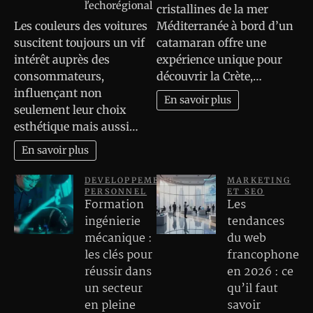
l'echorégional
cristallines de la mer
Les couleurs des voitures
Méditerranée à bord d’un
suscitent toujours un vif
catamaran offre une
intérêt auprès des
expérience unique pour
consommateurs,
découvrir la Crète,…
influençant non
En savoir plus
seulement leur choix
esthétique mais aussi…
En savoir plus
DEVELOPPEMENT
MARKETING
PERSONNEL
ET SEO
Formation
Les
ingénierie
tendances
mécanique :
du web
les clés pour
francophone
réussir dans
en 2026 : ce
un secteur
qu’il faut
en pleine
savoir