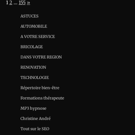
Page:
Next
1
2
…
155
»
ASTUCES
AUTOMOBILE
A VOTRE SERVICE
BRICOLAGE
DANS VOTRE REGION
RENOVATION
TECHNOLOGIE
Répertoire bien-être
Formations thérapeute
MP3 hypnose
Christine André
Tout sur le SEO