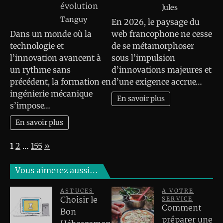
évolution
Jules
Tanguy
En 2026, le paysage du
Dans un monde où la
web francophone ne cesse
technologie et
de se métamorphoser
l’innovation avancent à
sous l’impulsion
un rythme sans
d’innovations majeures et
précédent, la formation en
d’une exigence accrue…
ingénierie mécanique
En savoir plus
s’impose…
En savoir plus
Page:
Next
1
2
…
155
»
Vous aimerez aussi…
ASTUCES
A VOTRE
Choisir le
SERVICE
Comment
Bon
préparer une