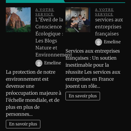
A VOTRE
A VOTRE
SERVICE
SERVICE
L’Éveil de la
services aux
Conscience
entreprises
Écologique :
françaises
Les Blogs
Emeline
Nature et
Services aux entreprises
Environnement
françaises : Un soutien
Emeline
inestimable pour la
La protection de notre
réussite Les services aux
environnement est
entreprises en France
devenue une
jouent un rôle…
préoccupation majeure à
En savoir plus
l’échelle mondiale, et de
plus en plus de
personnes…
En savoir plus