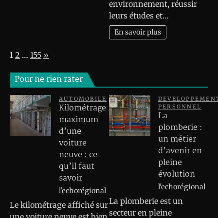
environnement, réussir
leurs études et…
En savoir plus
Page:
Next
1
2
…
155
»
Pour ne rien rater
AUTOMOBILE
DEVELOPPEMEN
Kilométrage
PERSONNEL
La
maximum
plomberie :
d’une
un métier
voiture
d’avenir en
neuve : ce
pleine
qu’il faut
évolution
savoir
l'echorégional
l'echorégional
La plomberie est un
Le kilométrage affiché sur
secteur en pleine
une voiture neuve est bien