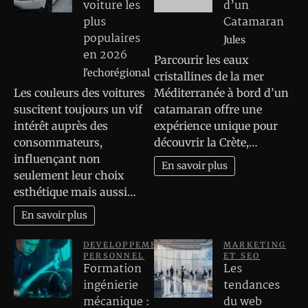
voiture les
d’un
plus
Catamaran
populaires
Jules
en 2026
Parcourir les eaux
l'echorégional
cristallines de la mer
Les couleurs des voitures
Méditerranée à bord d’un
suscitent toujours un vif
catamaran offre une
intérêt auprès des
expérience unique pour
consommateurs,
découvrir la Crète,…
influençant non
En savoir plus
seulement leur choix
esthétique mais aussi…
En savoir plus
DEVELOPPEMENT
MARKETING
PERSONNEL
ET SEO
Formation
Les
ingénierie
tendances
mécanique :
du web