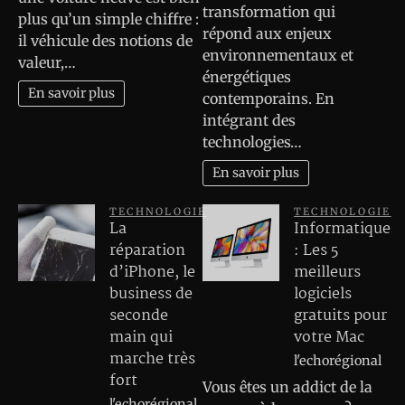
transformation qui
plus qu’un simple chiffre :
répond aux enjeux
il véhicule des notions de
environnementaux et
valeur,…
énergétiques
En savoir plus
contemporains. En
intégrant des
technologies…
En savoir plus
TECHNOLOGIE
TECHNOLOGIE
La
Informatique
réparation
: Les 5
d’iPhone, le
meilleurs
business de
logiciels
seconde
gratuits pour
main qui
votre Mac
marche très
l'echorégional
fort
Vous êtes un addict de la
l'echorégional