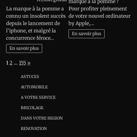
marque à la pomme ?
La marque à la pomme a
Pour profiter pleinement
connu un insolent succès
de votre nouvel ordinateur
depuis le lancement de
by Apple,…
l’iphone, et malgré la
En savoir plus
concurrence féroce…
En savoir plus
Page:
Next
1
2
…
155
»
ASTUCES
AUTOMOBILE
A VOTRE SERVICE
BRICOLAGE
DANS VOTRE REGION
RENOVATION