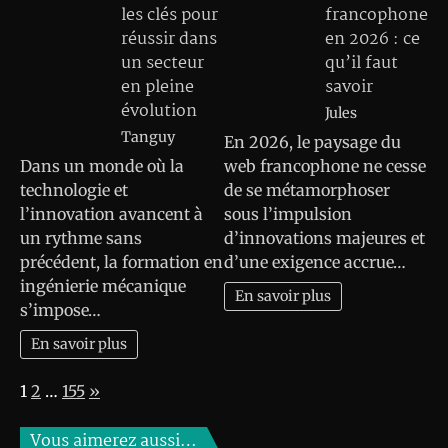
les clés pour
francophone
réussir dans
en 2026 : ce
un secteur
qu’il faut
en pleine
savoir
évolution
Jules
Tanguy
En 2026, le paysage du
Dans un monde où la
web francophone ne cesse
technologie et
de se métamorphoser
l’innovation avancent à
sous l’impulsion
un rythme sans
d’innovations majeures et
précédent, la formation en
d’une exigence accrue…
ingénierie mécanique
En savoir plus
s’impose…
En savoir plus
Page:
Next
1
2
…
155
»
Vous aimerez aussi…