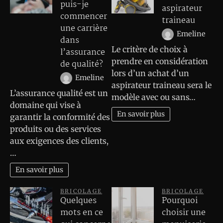
puis-je
aspirateur
commencer
traineau
une carrière
Emeline
dans
Le critère de choix à
l’assurance
prendre en considération
de qualité?
lors d’un achat d’un
Emeline
aspirateur traineau sera le
L’assurance qualité est un
modèle avec ou sans…
domaine qui vise à
En savoir plus
garantir la conformité des
produits ou des services
aux exigences des clients,
…
En savoir plus
BRICOLAGE
BRICOLAGE
Quelques
Pourquoi
mots en ce
choisir une