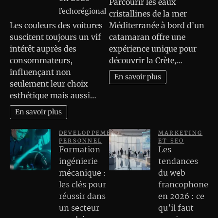
Parcourir les eaux
l'echorégional
cristallines de la mer
Les couleurs des voitures
Méditerranée à bord d’un
suscitent toujours un vif
catamaran offre une
intérêt auprès des
expérience unique pour
consommateurs,
découvrir la Crète,…
influençant non
En savoir plus
seulement leur choix
esthétique mais aussi…
En savoir plus
DEVELOPPEMENT
MARKETING
PERSONNEL
ET SEO
Formation
Les
ingénierie
tendances
mécanique :
du web
les clés pour
francophone
réussir dans
en 2026 : ce
un secteur
qu’il faut