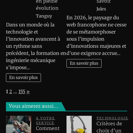
en pleine
savoir
évolution
Jules
Tanguy
En 2026, le paysage du
Dans un monde où la
web francophone ne cesse
technologie et
de se métamorphoser
l’innovation avancent à
sous l’impulsion
un rythme sans
d’innovations majeures et
précédent, la formation en
d’une exigence accrue…
ingénierie mécanique
En savoir plus
s’impose…
En savoir plus
Page:
Next
1
2
…
155
»
Vous aimerez aussi…
A VOTRE
TECHNOLOGIE
Critères de
SERVICE
Comment
choix d’un