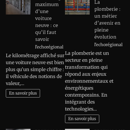
La
maximum
plomberie :
d’une
un métier
voiture
d’avenir en
neuve : ce
pleine
qu’il faut
évolution
savoir
l'echorégional
l'echorégional
La plomberie est un
Le kilométrage affiché sur
secteur en pleine
une voiture neuve est bien
transformation qui
plus qu’un simple chiffre :
répond aux enjeux
il véhicule des notions de
environnementaux et
valeur,…
énergétiques
En savoir plus
contemporains. En
intégrant des
technologies…
En savoir plus