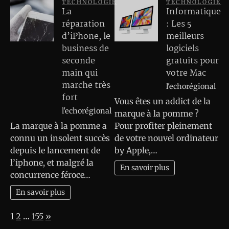
TECHNOLOGIE
TECHNOLOGIE
La
Informatique
réparation
: Les 5
d’iPhone, le
meilleurs
business de
logiciels
seconde
gratuits pour
main qui
votre Mac
marche très
l'echorégional
fort
Vous êtes un addict de la
l'echorégional
marque à la pomme ?
La marque à la pomme a
Pour profiter pleinement
connu un insolent succès
de votre nouvel ordinateur
depuis le lancement de
by Apple,…
l’iphone, et malgré la
En savoir plus
concurrence féroce…
En savoir plus
Page:
Next
1
2
…
155
»