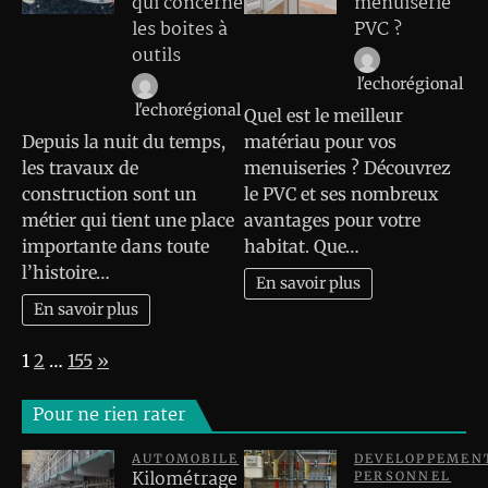
qui concerne
menuiserie
les boites à
PVC ?
outils
l'echorégional
l'echorégional
Quel est le meilleur
Depuis la nuit du temps,
matériau pour vos
les travaux de
menuiseries ? Découvrez
construction sont un
le PVC et ses nombreux
métier qui tient une place
avantages pour votre
importante dans toute
habitat. Que…
l’histoire…
En savoir plus
En savoir plus
Page:
Next
1
2
…
155
»
Pour ne rien rater
AUTOMOBILE
DEVELOPPEMEN
Kilométrage
PERSONNEL