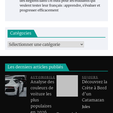
des Régions
dans
Un outil pour les étudiants qui
veulent tester leur français : apprendre, s’évaluer et
progresser efficacement
Catégories
Catégories
Les derniers articles publiés
AUTOMOBILE
SEJOURS
Analyse des
Découvrez la
couleurs de
Crète à Bord
voiture les
d’un
plus
Catamaran
populaires
Jules
en 2026