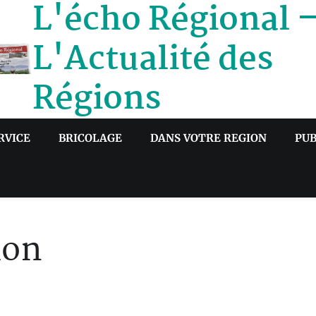
L'écho Régional 
L'Actualité des
Régions
RVICE
BRICOLAGE
DANS VOTRE REGION
PUB
ion