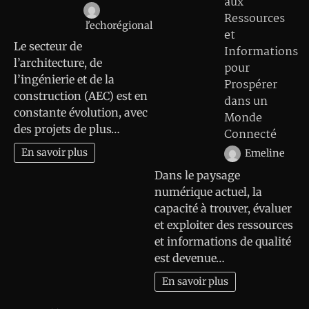
aux
Ressources
l'echorégional
et
Le secteur de
Informations
l’architecture, de
pour
l’ingénierie et de la
Prospérer
construction (AEC) est en
dans un
constante évolution, avec
Monde
des projets de plus…
Connecté
En savoir plus
Emeline
Dans le paysage
numérique actuel, la
capacité à trouver, évaluer
et exploiter des ressources
et informations de qualité
est devenue…
En savoir plus