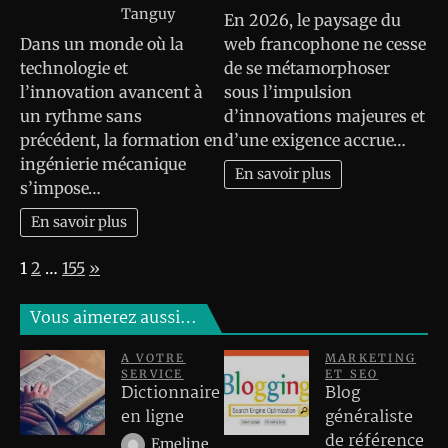
Tanguy
En 2026, le paysage du
Dans un monde où la
web francophone ne cesse
technologie et
de se métamorphoser
l’innovation avancent à
sous l’impulsion
un rythme sans
d’innovations majeures et
précédent, la formation en
d’une exigence accrue…
ingénierie mécanique
En savoir plus
s’impose…
En savoir plus
Page:
Next
1
2
…
155
»
Vous aimerez aussi…
A VOTRE
MARKETING
SERVICE
ET SEO
Dictionnaire
Blog
en ligne
généraliste
de référence
Emeline