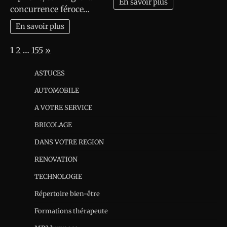
En savoir plus
concurrence féroce…
En savoir plus
Page:
Next
1
2
…
155
»
ASTUCES
AUTOMOBILE
A VOTRE SERVICE
BRICOLAGE
DANS VOTRE REGION
RENOVATION
TECHNOLOGIE
Répertoire bien-être
Formations thérapeute