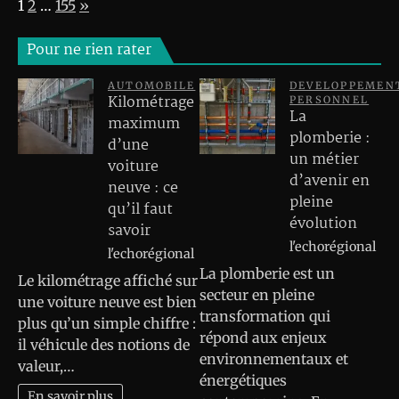
Page:
Next
1
2
…
155
»
Pour ne rien rater
AUTOMOBILE
DEVELOPPEMEN
Kilométrage
PERSONNEL
La
maximum
plomberie :
d’une
un métier
voiture
d’avenir en
neuve : ce
pleine
qu’il faut
évolution
savoir
l'echorégional
l'echorégional
La plomberie est un
Le kilométrage affiché sur
secteur en pleine
une voiture neuve est bien
transformation qui
plus qu’un simple chiffre :
répond aux enjeux
il véhicule des notions de
environnementaux et
valeur,…
énergétiques
En savoir plus