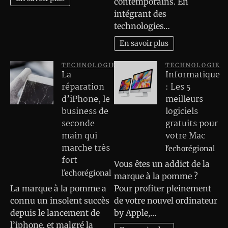
contemporains. En
intégrant des
technologies…
En savoir plus
TECHNOLOGIE
TECHNOLOGIE
La
Informatique
réparation
: Les 5
d’iPhone, le
meilleurs
business de
logiciels
seconde
gratuits pour
main qui
votre Mac
marche très
l'echorégional
fort
Vous êtes un addict de la
l'echorégional
marque à la pomme ?
La marque à la pomme a
Pour profiter pleinement
connu un insolent succès
de votre nouvel ordinateur
depuis le lancement de
by Apple,…
l’iphone, et malgré la