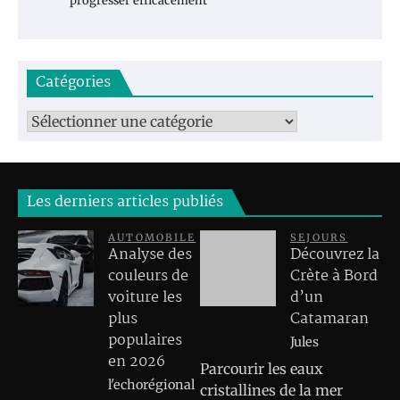
progresser efficacement
Catégories
Catégories
Les derniers articles publiés
AUTOMOBILE
SEJOURS
Analyse des
Découvrez la
couleurs de
Crète à Bord
voiture les
d’un
plus
Catamaran
populaires
Jules
en 2026
Parcourir les eaux
l'echorégional
cristallines de la mer