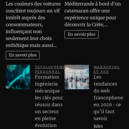
Les couleurs des voitures
Méditerranée à bord d’un
suscitent toujours un vif
catamaran offre une
intérêt auprès des
expérience unique pour
consommateurs,
découvrir la Crète,…
influençant non
En savoir plus
seulement leur choix
esthétique mais aussi…
En savoir plus
DEVELOPPEMENT
MARKETING
PERSONNEL
ET SEO
Formation
Les
ingénierie
tendances
mécanique :
du web
les clés pour
francophone
réussir dans
en 2026 : ce
un secteur
qu’il faut
en pleine
savoir
évolution
Jules