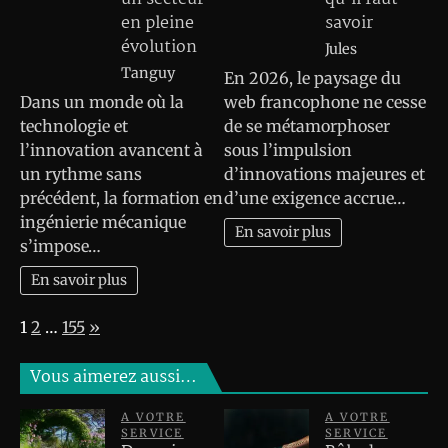
en pleine
savoir
évolution
Jules
Tanguy
En 2026, le paysage du
Dans un monde où la
web francophone ne cesse
technologie et
de se métamorphoser
l’innovation avancent à
sous l’impulsion
un rythme sans
d’innovations majeures et
précédent, la formation en
d’une exigence accrue…
ingénierie mécanique
En savoir plus
s’impose…
En savoir plus
Page:
Next
1
2
…
155
»
Vous aimerez aussi…
A VOTRE
A VOTRE
SERVICE
SERVICE