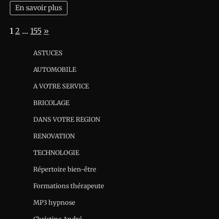
En savoir plus
Page:
Next
1
2
…
155
»
ASTUCES
AUTOMOBILE
A VOTRE SERVICE
BRICOLAGE
DANS VOTRE REGION
RENOVATION
TECHNOLOGIE
Répertoire bien-être
Formations thérapeute
MP3 hypnose