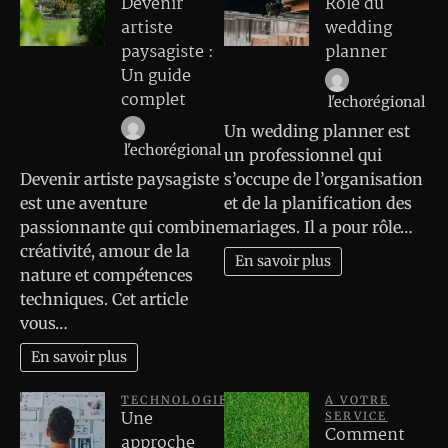
Devenir
Rôle du
artiste
wedding
paysagiste :
planner
Un guide
complet
l'echorégional
Un wedding planner est
l'echorégional
un professionnel qui
Devenir artiste paysagiste
s’occupe de l’organisation
est une aventure
et de la planification des
passionnante qui combine
mariages. Il a pour rôle…
créativité, amour de la
En savoir plus
nature et compétences
techniques. Cet article
vous…
En savoir plus
TECHNOLOGIE
A VOTRE
Une
SERVICE
Comment
approche