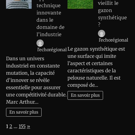
vieillit le
technique
gazon
innovante
synthétique
dans le
?
domaine de
l’industrie
l'echorégional
Le gazon synthétique est
l'echorégional
une surface qui imite
Dans un univers
l’aspect et certaines
industriel en constante
caractéristiques de la
mutation, la capacité
pelouse naturelle. Il est
d’innover se révèle
composé de…
essentielle pour assurer
une compétitivité durable.
En savoir plus
Marc Arthur…
En savoir plus
Page:
Next
1
2
…
155
»