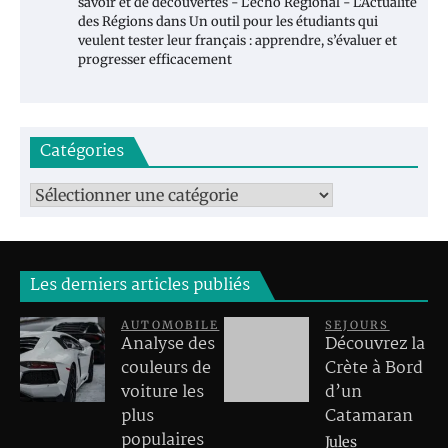
savoir et de découvertes - L'écho Régional - L'Actualité
des Régions
dans
Un outil pour les étudiants qui
veulent tester leur français : apprendre, s’évaluer et
progresser efficacement
Catégories
Catégories
Les derniers articles publiés
AUTOMOBILE
SEJOURS
Analyse des
Découvrez la
couleurs de
Crète à Bord
voiture les
d’un
plus
Catamaran
populaires
Jules