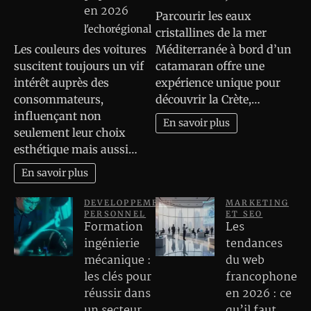
en 2026
Parcourir les eaux
l'echorégional
cristallines de la mer
Les couleurs des voitures
Méditerranée à bord d’un
suscitent toujours un vif
catamaran offre une
intérêt auprès des
expérience unique pour
consommateurs,
découvrir la Crète,…
influençant non
En savoir plus
seulement leur choix
esthétique mais aussi…
En savoir plus
DEVELOPPEMENT
MARKETING
PERSONNEL
ET SEO
Formation
Les
ingénierie
tendances
mécanique :
du web
les clés pour
francophone
réussir dans
en 2026 : ce
un secteur
qu’il faut