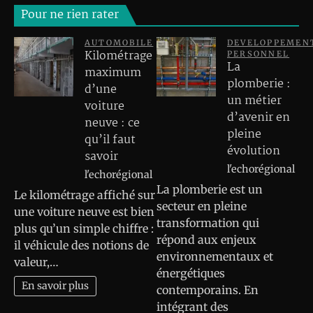
Pour ne rien rater
AUTOMOBILE
DEVELOPPEMEN
Kilométrage
PERSONNEL
La
maximum
plomberie :
d’une
un métier
voiture
d’avenir en
neuve : ce
pleine
qu’il faut
évolution
savoir
l'echorégional
l'echorégional
La plomberie est un
Le kilométrage affiché sur
secteur en pleine
une voiture neuve est bien
transformation qui
plus qu’un simple chiffre :
répond aux enjeux
il véhicule des notions de
environnementaux et
valeur,…
énergétiques
En savoir plus
contemporains. En
intégrant des