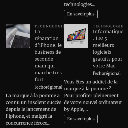
technologies…
En savoir plus
TECHNOLOGIE
TECHNOLOGIE
La
Informatique
réparation
: Les 5
d’iPhone, le
meilleurs
business de
logiciels
seconde
gratuits pour
main qui
votre Mac
marche très
l'echorégional
fort
Vous êtes un addict de la
l'echorégional
marque à la pomme ?
La marque à la pomme a
Pour profiter pleinement
connu un insolent succès
de votre nouvel ordinateur
depuis le lancement de
by Apple,…
l’iphone, et malgré la
En savoir plus
concurrence féroce…