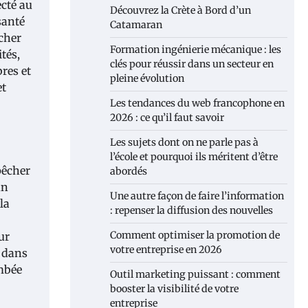
ecté au
Découvrez la Crète à Bord d’un
santé
Catamaran
êcher
Formation ingénierie mécanique : les
tés,
clés pour réussir dans un secteur en
res et
pleine évolution
et
Les tendances du web francophone en
2026 : ce qu’il faut savoir
Les sujets dont on ne parle pas à
l’école et pourquoi ils méritent d’être
pêcher
abordés
un
Une autre façon de faire l’information
la
: repenser la diffusion des nouvelles
Comment optimiser la promotion de
ur
votre entreprise en 2026
e dans
ombée
Outil marketing puissant : comment
booster la visibilité de votre
entreprise