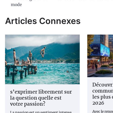
mode
de
l’article
Articles Connexes
Découvrir
communa
s’exprimer librement sur
les plus
la question quelle est
2026
votre passion?
Avec le ren
La passion est un sentiment intense