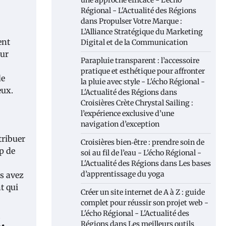
une approche efficace - L'écho
Régional - L'Actualité des Régions
dans
Propulser Votre Marque :
L’Alliance Stratégique du Marketing
ent
Digital et de la Communication
our
Parapluie transparent : l’accessoire
pratique et esthétique pour affronter
de
la pluie avec style - L'écho Régional -
eux.
L'Actualité des Régions
dans
Croisières Crète Chrystal Sailing :
l’expérience exclusive d’une
navigation d’exception
tribuer
Croisières bien‑être : prendre soin de
p de
soi au fil de l’eau - L'écho Régional -
L'Actualité des Régions
dans
Les bases
d’apprentissage du yoga
us avez
t qui
Créer un site internet de A à Z : guide
complet pour réussir son projet web -
L'écho Régional - L'Actualité des
.
Régions
dans
Les meilleurs outils