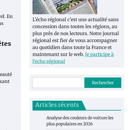
el. En
L'écho régional c'est une actualité sans
ns
concession dans toutes les régions, au
plus près de nos lecteurs. Notre journal
régional est fier de vous accompagner
êtes
au quotidien dans toute la France et
maintenant sur le web.
Je participe à
l'echo régional
beauté
axant
Rechercher
Articles récents
Analyse des couleurs de voiture les
plus populaires en 2026