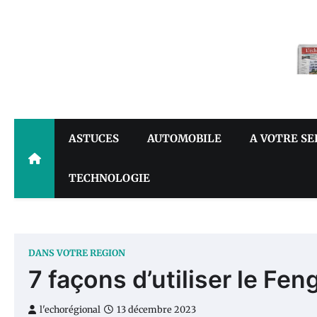
Skip
to
content
ASTUCES
AUTOMOBILE
A VOTRE SE
TECHNOLOGIE
DANS VOTRE REGION
7 façons d’utiliser le Fe
l'echorégional
13 décembre 2023