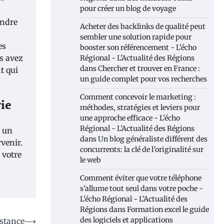
pour créer un blog de voyage
indre
Acheter des backlinks de qualité peut
sembler une solution rapide pour
es
booster son référencement - L'écho
us avez
Régional - L'Actualité des Régions
dans
Chercher et trouver en France :
t qui
un guide complet pour vos recherches
Comment concevoir le marketing :
vie
méthodes, stratégies et leviers pour
une approche efficace - L'écho
Régional - L'Actualité des Régions
r un
dans
Un blog généraliste différent des
venir.
concurrents: la clé de l’originalité sur
 votre
le web
Comment éviter que votre téléphone
s’allume tout seul dans votre poche -
L'écho Régional - L'Actualité des
Régions
dans
Formation excel le guide
des logiciels et applications
istance
⟶