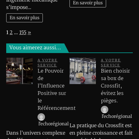
En savoir plus
s’impose…
En savoir plus
Page:
Next
1
2
…
155
»
Vous aimerez aussi…
A VOTRE
A VOTRE
SERVICE
SERVICE
Le Pouvoir
Bien choisir
de
sa box de
l’Influence
Crossfit,
Positive sur
évitez les
le
pièges.
Référencement
l'echorégional
l'echorégional
La pratique du Crossfit est
Dans l’univers complexe
en pleine croissance et fait