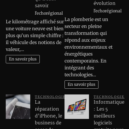
évolution
savoir
l'echorégional
l'echorégional
La plomberie est un
Le kilométrage affiché sur
secteur en pleine
une voiture neuve est bien
transformation qui
plus qu’un simple chiffre :
répond aux enjeux
il véhicule des notions de
environnementaux et
valeur,…
énergétiques
En savoir plus
contemporains. En
intégrant des
technologies…
En savoir plus
TECHNOLOGIE
TECHNOLOGIE
La
Informatique
réparation
: Les 5
d’iPhone, le
meilleurs
business de
logiciels