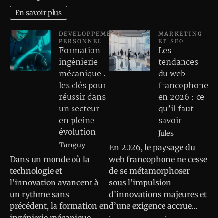
En savoir plus
DEVELOPPEMENT
MARKETING
PERSONNEL
ET SEO
Formation
Les
ingénierie
tendances
mécanique :
du web
les clés pour
francophone
réussir dans
en 2026 : ce
un secteur
qu’il faut
en pleine
savoir
évolution
Jules
Tanguy
En 2026, le paysage du
Dans un monde où la
web francophone ne cesse
technologie et
de se métamorphoser
l’innovation avancent à
sous l’impulsion
un rythme sans
d’innovations majeures et
précédent, la formation en
d’une exigence accrue…
ingénierie mécanique