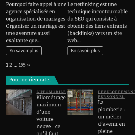
Pourquoi faire appel à une
Le netlinking est une
agence spécialisée en
technique incontournable
organisation de mariages
du SEO qui consiste à
Organiser un mariage est
obtenir des liens entrants
une aventure aussi
(backlinks) vers un site
exaltante que…
web…
En savoir plus
En savoir plus
Page:
Next
1
2
…
155
»
Pour ne rien rater
AUTOMOBILE
DEVELOPPEMEN
Kilométrage
PERSONNEL
La
maximum
plomberie :
d’une
un métier
voiture
d’avenir en
neuve : ce
pleine
qu’il faut