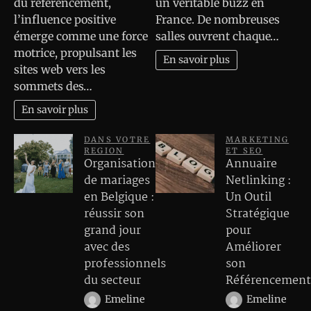
du référencement,
un véritable buzz en
l’influence positive
France. De nombreuses
émerge comme une force
salles ouvrent chaque…
motrice, propulsant les
En savoir plus
sites web vers les
sommets des…
En savoir plus
DANS VOTRE
MARKETING
REGION
ET SEO
Organisation
Annuaire
de mariages
Netlinking :
en Belgique :
Un Outil
réussir son
Stratégique
grand jour
pour
avec des
Améliorer
professionnels
son
du secteur
Référencement
Emeline
Emeline