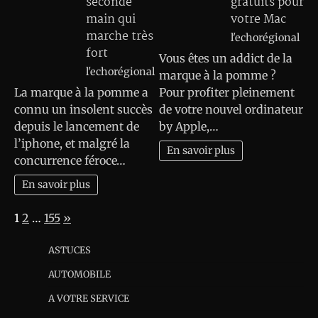
seconde
gratuits pour
main qui
votre Mac
marche très
l'echorégional
fort
Vous êtes un addict de la
l'echorégional
marque à la pomme ?
La marque à la pomme a
Pour profiter pleinement
connu un insolent succès
de votre nouvel ordinateur
depuis le lancement de
by Apple,…
l’iphone, et malgré la
En savoir plus
concurrence féroce…
En savoir plus
Page:
Next
1
2
…
155
»
ASTUCES
AUTOMOBILE
A VOTRE SERVICE