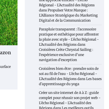
une approche efficace - L'écho
Régional - L'Actualité des Régions
dans
Propulser Votre Marque :
L’Alliance Stratégique du Marketing
Digital et de la Communication
Parapluie transparent : l’accessoire
pratique et esthétique pour affronter
la pluie avec style - L'écho Régional -
L'Actualité des Régions
dans
Croisières Crète Chrystal Sailing :
gazon
l’expérience exclusive d’une
navigation d’exception
surface
Croisières bien‑être : prendre soin de
soi au fil de l’eau - L'écho Régional -
L'Actualité des Régions
dans
Les bases
d’apprentissage du yoga
Créer un site internet de A à Z : guide
complet pour réussir son projet web -
L'écho Régional - L'Actualité des
Régions
dans
Les meilleurs outils