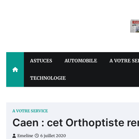
Skip
to
content
ASTUCES
AUTOMOBILE
A VOTRE SE
TECHNOLOGIE
A VOTRE SERVICE
Caen : cet Orthoptiste re
Emeline
6 juillet 2020