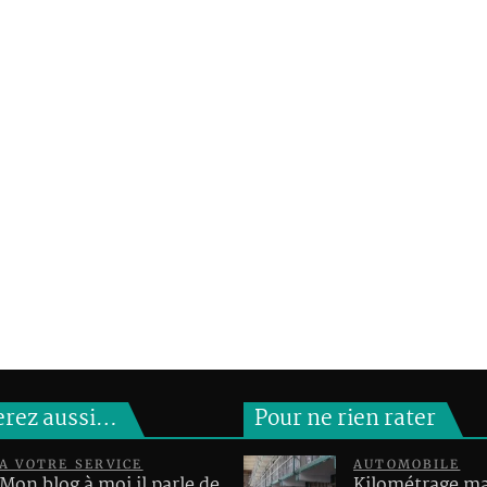
erez aussi…
Pour ne rien rater
A VOTRE SERVICE
AUTOMOBILE
Mon blog à moi il parle de
Kilométrage 