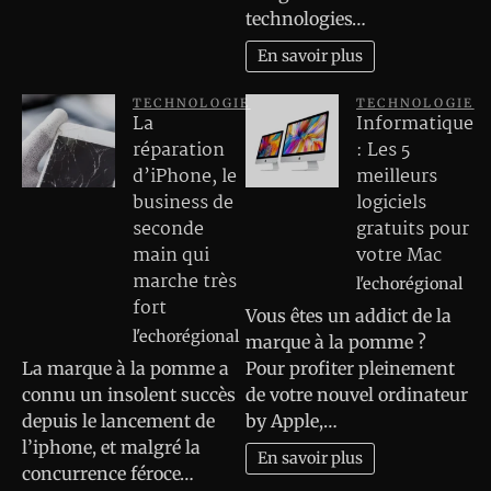
technologies…
En savoir plus
TECHNOLOGIE
TECHNOLOGIE
La
Informatique
réparation
: Les 5
d’iPhone, le
meilleurs
business de
logiciels
seconde
gratuits pour
main qui
votre Mac
marche très
l'echorégional
fort
Vous êtes un addict de la
l'echorégional
marque à la pomme ?
La marque à la pomme a
Pour profiter pleinement
connu un insolent succès
de votre nouvel ordinateur
depuis le lancement de
by Apple,…
l’iphone, et malgré la
En savoir plus
concurrence féroce…