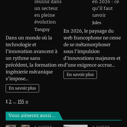
réussir dans
en 2026 : ce
un secteur
qu’il faut
en pleine
savoir
évolution
Jules
Tanguy
En 2026, le paysage du
Dans un monde où la
web francophone ne cesse
technologie et
de se métamorphoser
l’innovation avancent à
sous l’impulsion
un rythme sans
d’innovations majeures et
précédent, la formation en
d’une exigence accrue…
ingénierie mécanique
En savoir plus
s’impose…
En savoir plus
Page:
Next
1
2
…
155
»
Vous aimerez aussi…
A VOTRE
A VOTRE