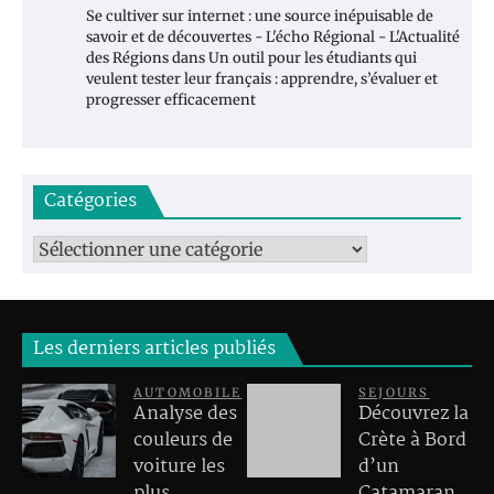
Se cultiver sur internet : une source inépuisable de
savoir et de découvertes - L'écho Régional - L'Actualité
des Régions
dans
Un outil pour les étudiants qui
veulent tester leur français : apprendre, s’évaluer et
progresser efficacement
Catégories
Catégories
Les derniers articles publiés
AUTOMOBILE
SEJOURS
Analyse des
Découvrez la
couleurs de
Crète à Bord
voiture les
d’un
plus
Catamaran