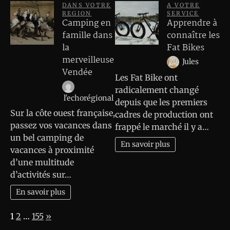
DANS VOTRE
A VOTRE
REGION
SERVICE
Camping en
Apprendre à
famille dans
connaître les
la
Fat Bikes
merveilleuse
Jules
Vendée
Les Fat Bike ont
radicalement changé
l'echorégional
depuis que les premiers
Sur la côte ouest française,
cadres de production ont
passez vos vacances dans
frappé le marché il y a…
un bel camping de
En savoir plus
vacances à proximité
d’une multitude
d’activités sur…
En savoir plus
Page:
Next
1
2
…
155
»