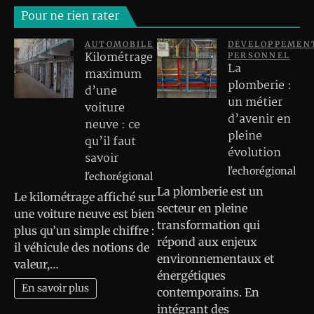
Pour ne rien rater
AUTOMOBILE
DEVELOPPEMEN
Kilométrage
PERSONNEL
La
maximum
plomberie :
d’une
un métier
voiture
d’avenir en
neuve : ce
pleine
qu’il faut
évolution
savoir
l'echorégional
l'echorégional
La plomberie est un
Le kilométrage affiché sur
secteur en pleine
une voiture neuve est bien
transformation qui
plus qu’un simple chiffre :
répond aux enjeux
il véhicule des notions de
environnementaux et
valeur,…
énergétiques
En savoir plus
contemporains. En
intégrant des