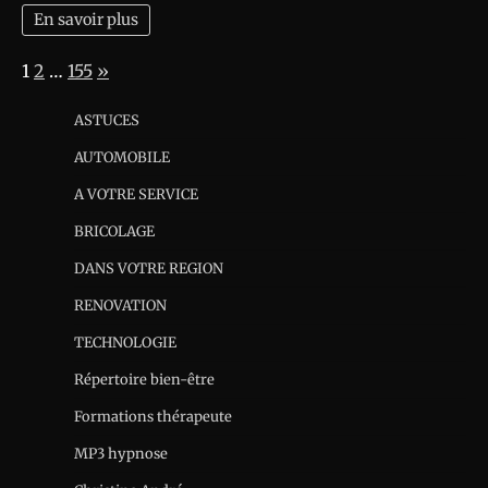
En savoir plus
Page:
Next
1
2
…
155
»
ASTUCES
AUTOMOBILE
A VOTRE SERVICE
BRICOLAGE
DANS VOTRE REGION
RENOVATION
TECHNOLOGIE
Répertoire bien-être
Formations thérapeute
MP3 hypnose