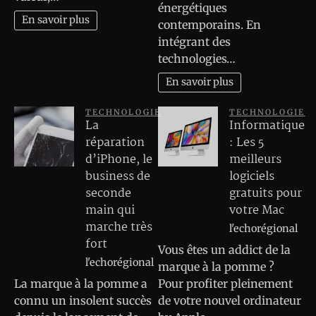
énergétiques
En savoir plus
contemporains. En
intégrant des
technologies…
En savoir plus
TECHNOLOGIE
TECHNOLOGIE
La
Informatique
réparation
: Les 5
d’iPhone, le
meilleurs
business de
logiciels
seconde
gratuits pour
main qui
votre Mac
marche très
l'echorégional
fort
Vous êtes un addict de la
l'echorégional
marque à la pomme ?
La marque à la pomme a
Pour profiter pleinement
connu un insolent succès
de votre nouvel ordinateur