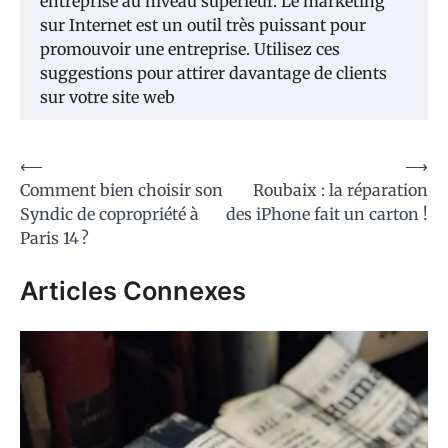
entreprise au niveau supérieur. Le marketing
sur Internet est un outil très puissant pour
promouvoir une entreprise. Utilisez ces
suggestions pour attirer davantage de clients
sur votre site web
Navigation
⟵
⟶
Comment bien choisir son
Roubaix : la réparation
de
Syndic de copropriété à
des iPhone fait un carton !
l’article
Paris 14 ?
Articles Connexes