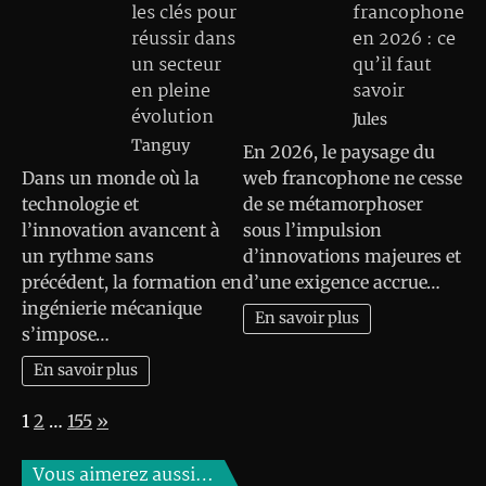
les clés pour
francophone
réussir dans
en 2026 : ce
un secteur
qu’il faut
en pleine
savoir
évolution
Jules
Tanguy
En 2026, le paysage du
Dans un monde où la
web francophone ne cesse
technologie et
de se métamorphoser
l’innovation avancent à
sous l’impulsion
un rythme sans
d’innovations majeures et
précédent, la formation en
d’une exigence accrue…
ingénierie mécanique
En savoir plus
s’impose…
En savoir plus
Page:
Next
1
2
…
155
»
Vous aimerez aussi…