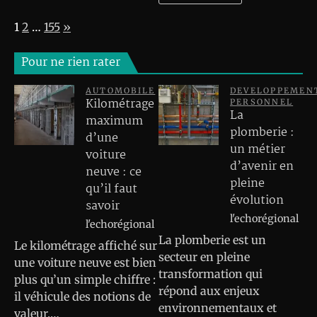
Page:
Next
1
2
…
155
»
Pour ne rien rater
AUTOMOBILE
DEVELOPPEMEN
Kilométrage
PERSONNEL
La
maximum
plomberie :
d’une
un métier
voiture
d’avenir en
neuve : ce
pleine
qu’il faut
évolution
savoir
l'echorégional
l'echorégional
La plomberie est un
Le kilométrage affiché sur
secteur en pleine
une voiture neuve est bien
transformation qui
plus qu’un simple chiffre :
répond aux enjeux
il véhicule des notions de
environnementaux et
valeur,…