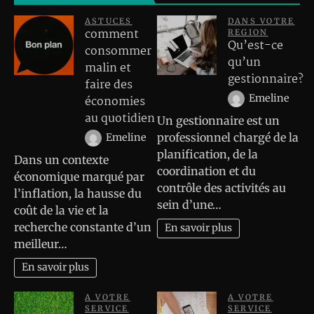
ASTUCES
DANS VOTRE
comment
REGION
Qu’est-ce
consommer
qu’un
malin et
gestionnaire?
faire des
Emeline
économies
au quotidien
Un gestionnaire est un
professionnel chargé de la
Emeline
planification, de la
Dans un contexte
coordination et du
économique marqué par
contrôle des activités au
l’inflation, la hausse du
sein d’une…
coût de la vie et la
recherche constante d’un
En savoir plus
meilleur…
En savoir plus
A VOTRE
A VOTRE
SERVICE
SERVICE