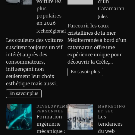
voiture les
d’un
plus
Catamaran
populaires
Jules
en 2026
Parcourir les eaux
l'echorégional
cristallines de la mer
Les couleurs des voitures
Méditerranée à bord d’un
suscitent toujours un vif
catamaran offre une
intérêt auprès des
expérience unique pour
consommateurs,
découvrir la Crète,…
influençant non
En savoir plus
seulement leur choix
esthétique mais aussi…
En savoir plus
DEVELOPPEMENT
MARKETING
PERSONNEL
ET SEO
Formation
Les
ingénierie
tendances
mécanique :
du web