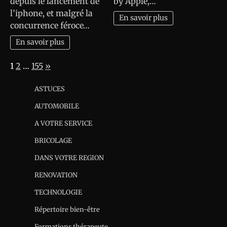
depuis le lancement de
by Apple,…
l’iphone, et malgré la
En savoir plus
concurrence féroce…
En savoir plus
Page:
Next
1
2
…
155
»
ASTUCES
AUTOMOBILE
A VOTRE SERVICE
BRICOLAGE
DANS VOTRE REGION
RENOVATION
TECHNOLOGIE
Répertoire bien-être
Formations thérapeute