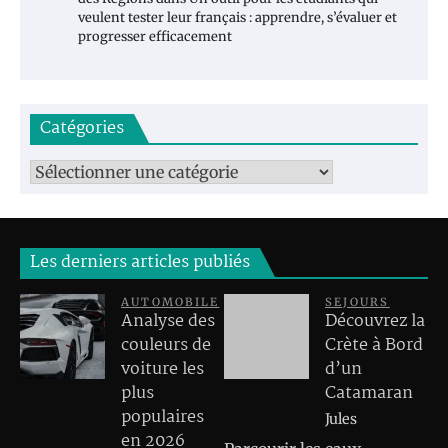
veulent tester leur français : apprendre, s’évaluer et
progresser efficacement
Catégories
Catégories
Les derniers articles publiés
AUTOMOBILE
SEJOURS
Analyse des
Découvrez la
couleurs de
Crète à Bord
voiture les
d’un
plus
Catamaran
populaires
Jules
en 2026