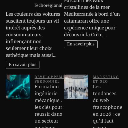
Parcourir les eaux
l'echorégional
cristallines de la mer
Les couleurs des voitures
Méditerranée à bord d’un
suscitent toujours un vif
catamaran offre une
intérêt auprès des
expérience unique pour
consommateurs,
découvrir la Crète,…
influençant non
En savoir plus
seulement leur choix
esthétique mais aussi…
En savoir plus
DEVELOPPEMENT
MARKETING
PERSONNEL
ET SEO
Formation
Les
ingénierie
tendances
mécanique :
du web
les clés pour
francophone
réussir dans
en 2026 : ce
un secteur
qu’il faut