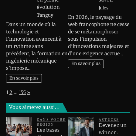
en pleine
savoir
évolution
Jules
Tanguy
En 2026, le paysage du
Dans un monde où la
web francophone ne cesse
technologie et
de se métamorphoser
l’innovation avancent à
sous l’impulsion
un rythme sans
d’innovations majeures et
précédent, la formation en
d’une exigence accrue…
ingénierie mécanique
En savoir plus
s’impose…
En savoir plus
Page:
Next
1
2
…
155
»
Vous aimerez aussi…
DANS VOTRE
ASTUCES
Devenez un
REGION
Les bases
winner :