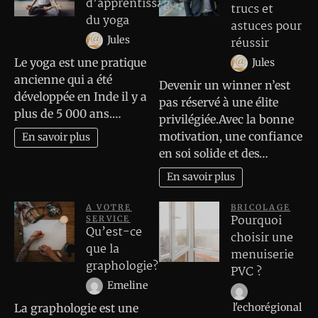
d’apprentissage
trucs et
du yoga
astuces pour
Jules
réussir
Le yoga est une pratique
Jules
ancienne qui a été
Devenir un winner n’est
développée en Inde il y a
pas réservé à une élite
plus de 5 000 ans.…
privilégiée.Avec la bonne
motivation, une confiance
En savoir plus
en soi solide et des…
En savoir plus
A VOTRE
BRICOLAGE
Pourquoi
SERVICE
Qu’est-ce
choisir une
que la
menuiserie
graphologie?
PVC ?
Emeline
La graphologie est une
l'echorégional