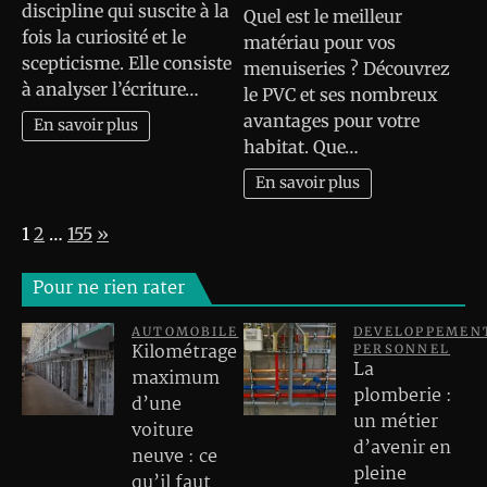
discipline qui suscite à la
Quel est le meilleur
fois la curiosité et le
matériau pour vos
scepticisme. Elle consiste
menuiseries ? Découvrez
à analyser l’écriture…
le PVC et ses nombreux
avantages pour votre
En savoir plus
habitat. Que…
En savoir plus
Page:
Next
1
2
…
155
»
Pour ne rien rater
AUTOMOBILE
DEVELOPPEMEN
Kilométrage
PERSONNEL
La
maximum
plomberie :
d’une
un métier
voiture
d’avenir en
neuve : ce
pleine
qu’il faut