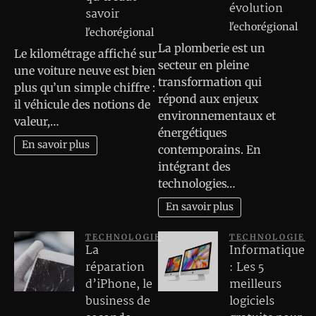
évolution
savoir
l'echorégional
l'echorégional
La plomberie est un
Le kilométrage affiché sur
secteur en pleine
une voiture neuve est bien
transformation qui
plus qu’un simple chiffre :
répond aux enjeux
il véhicule des notions de
environnementaux et
valeur,…
énergétiques
En savoir plus
contemporains. En
intégrant des
technologies…
En savoir plus
TECHNOLOGIE
TECHNOLOGIE
La
Informatique
réparation
: Les 5
d’iPhone, le
meilleurs
business de
logiciels