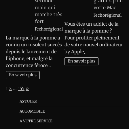
seconde
gratuits pour
main qui
votre Mac
marche très
l'echorégional
fort
Vous êtes un addict de la
l'echorégional
marque à la pomme ?
La marque à la pomme a
Pour profiter pleinement
connu un insolent succès
de votre nouvel ordinateur
depuis le lancement de
by Apple,…
l’iphone, et malgré la
En savoir plus
concurrence féroce…
En savoir plus
Page:
Next
1
2
…
155
»
ASTUCES
AUTOMOBILE
A VOTRE SERVICE