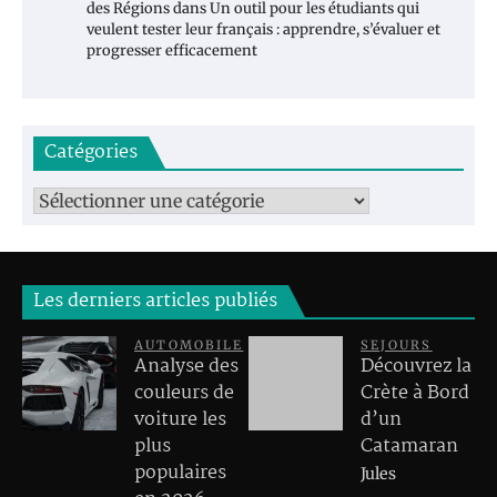
des Régions
dans
Un outil pour les étudiants qui
veulent tester leur français : apprendre, s’évaluer et
progresser efficacement
Catégories
Catégories
Les derniers articles publiés
AUTOMOBILE
SEJOURS
Analyse des
Découvrez la
couleurs de
Crète à Bord
voiture les
d’un
plus
Catamaran
populaires
Jules