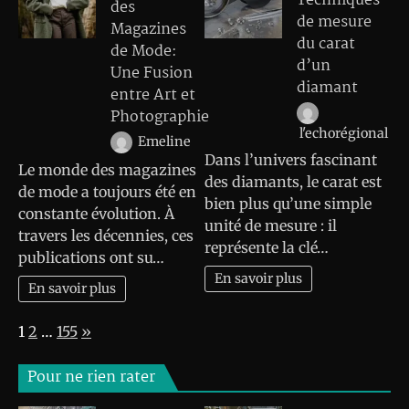
Techniques
des
de mesure
Magazines
du carat
de Mode:
d’un
Une Fusion
diamant
entre Art et
Photographie
l'echorégional
Emeline
Dans l’univers fascinant
Le monde des magazines
des diamants, le carat est
de mode a toujours été en
bien plus qu’une simple
constante évolution. À
unité de mesure : il
travers les décennies, ces
représente la clé…
publications ont su…
En savoir plus
En savoir plus
Page:
Next
1
2
…
155
»
Pour ne rien rater