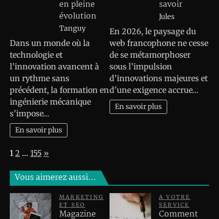
en pleine
savoir
évolution
Jules
Tanguy
En 2026, le paysage du
Dans un monde où la
web francophone ne cesse
technologie et
de se métamorphoser
l’innovation avancent à
sous l’impulsion
un rythme sans
d’innovations majeures et
précédent, la formation en
d’une exigence accrue…
ingénierie mécanique
En savoir plus
s’impose…
En savoir plus
Page:
Next
1
2
…
155
»
Vous aimerez aussi…
MARKETING
A VOTRE
ET SEO
SERVICE
Magazine
Comment