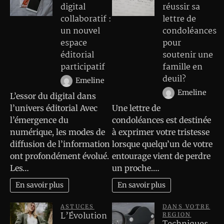
digital
réussir sa
collaboratif :
lettre de
un nouvel
condoléances
espace
pour
éditorial
soutenir une
participatif
famille en
deuil?
Emeline
Emeline
L’essor du digital dans
l’univers éditorial Avec
Une lettre de
l’émergence du
condoléances est destinée
numérique, les modes de
à exprimer votre tristesse
diffusion de l’information
lorsque quelqu’un de votre
ont profondément évolué.
entourage vient de perdre
Les…
un proche.…
En savoir plus
En savoir plus
ASTUCES
DANS VOTRE
L’Évolution
REGION