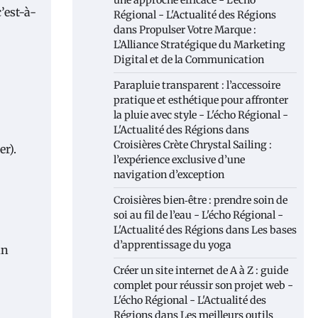
une approche efficace - L'écho
’est-à-
Régional - L'Actualité des Régions
dans
Propulser Votre Marque :
L’Alliance Stratégique du Marketing
Digital et de la Communication
Parapluie transparent : l’accessoire
pratique et esthétique pour affronter
la pluie avec style - L'écho Régional -
L'Actualité des Régions
dans
Croisières Crète Chrystal Sailing :
r).
l’expérience exclusive d’une
navigation d’exception
Croisières bien‑être : prendre soin de
soi au fil de l’eau - L'écho Régional -
L'Actualité des Régions
dans
Les bases
d’apprentissage du yoga
un
Créer un site internet de A à Z : guide
complet pour réussir son projet web -
L'écho Régional - L'Actualité des
Régions
dans
Les meilleurs outils