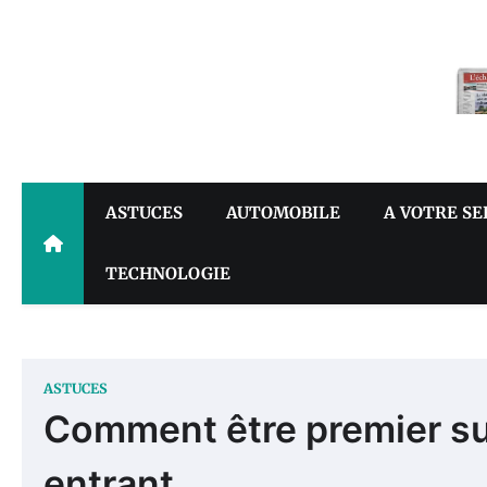
Skip
to
content
ASTUCES
AUTOMOBILE
A VOTRE SE
TECHNOLOGIE
ASTUCES
Comment être premier sur
entrant