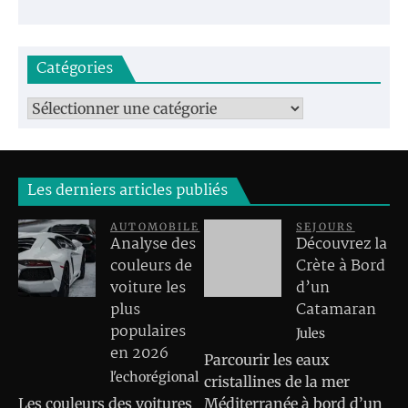
Catégories
Catégories
Les derniers articles publiés
AUTOMOBILE
SEJOURS
Analyse des
Découvrez la
couleurs de
Crète à Bord
voiture les
d’un
plus
Catamaran
populaires
Jules
en 2026
Parcourir les eaux
l'echorégional
cristallines de la mer
Les couleurs des voitures
Méditerranée à bord d’un