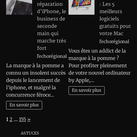
réparation
: Les 5
d’iPhone, le
meilleurs
business de
logiciels
seconde
gratuits pour
main qui
votre Mac
marche très
l'echorégional
fort
Vous êtes un addict de la
l'echorégional
marque à la pomme ?
La marque à la pomme a
Pour profiter pleinement
connu un insolent succès
de votre nouvel ordinateur
depuis le lancement de
by Apple,…
l’iphone, et malgré la
En savoir plus
concurrence féroce…
En savoir plus
Page:
Next
1
2
…
155
»
ASTUCES