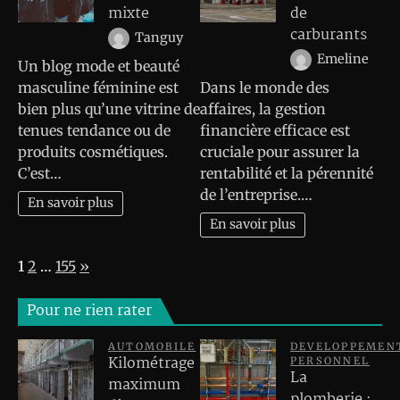
mixte
de
carburants
Tanguy
Emeline
Un blog mode et beauté
masculine féminine est
Dans le monde des
bien plus qu’une vitrine de
affaires, la gestion
tenues tendance ou de
financière efficace est
produits cosmétiques.
cruciale pour assurer la
C’est…
rentabilité et la pérennité
de l’entreprise.…
En savoir plus
En savoir plus
Page:
Next
1
2
…
155
»
Pour ne rien rater
AUTOMOBILE
DEVELOPPEMEN
Kilométrage
PERSONNEL
La
maximum
plomberie :