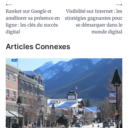
Navigation
⟵
⟶
Ranker sur Google et
Visibilité sur Internet : les
de
améliorer sa présence en
stratégies gagnantes pour
l’article
ligne : les clés du succès
se démarquer dans le
digital
monde digital
Articles Connexes