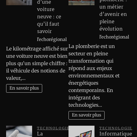
d’une
un métier
voiture
d’avenir en
neuve : ce
pleine
qu’il faut
évolution
savoir
l'echorégional
l'echorégional
La plomberie est un
Le kilométrage affiché sur
secteur en pleine
une voiture neuve est bien
transformation qui
plus qu’un simple chiffre :
répond aux enjeux
il véhicule des notions de
environnementaux et
valeur,…
énergétiques
En savoir plus
contemporains. En
intégrant des
technologies…
En savoir plus
TECHNOLOGIE
TECHNOLOGIE
La
Informatique