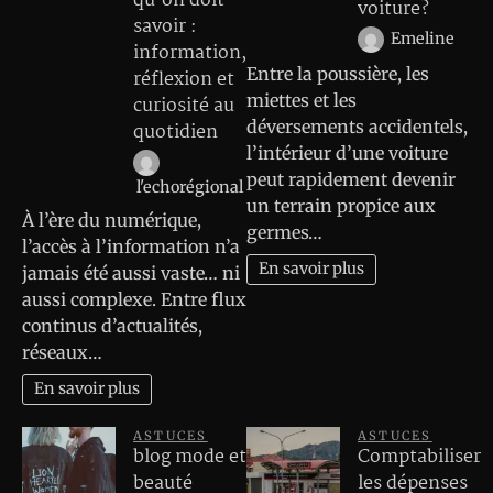
qu’on doit
voiture?
savoir :
Emeline
information,
Entre la poussière, les
réflexion et
miettes et les
curiosité au
déversements accidentels,
quotidien
l’intérieur d’une voiture
peut rapidement devenir
l'echorégional
un terrain propice aux
À l’ère du numérique,
germes…
l’accès à l’information n’a
En savoir plus
jamais été aussi vaste… ni
aussi complexe. Entre flux
continus d’actualités,
réseaux…
En savoir plus
ASTUCES
ASTUCES
blog mode et
Comptabiliser
beauté
les dépenses