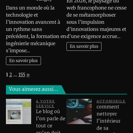
En 2026, le paysage du
Dans un monde où la
web francophone ne cesse
technologie et
de se métamorphoser
l’innovation avancent à
sous l’impulsion
un rythme sans
d’innovations majeures et
précédent, la formation en
d’une exigence accrue…
ingénierie mécanique
En savoir plus
s’impose…
En savoir plus
Page:
Next
1
2
…
155
»
Vous aimerez aussi…
A VOTRE
AUTOMOBILE
comment
SERVICE
Le blog où
nettoyer
l’on parle de
l’intérieur
tout ce
de sa