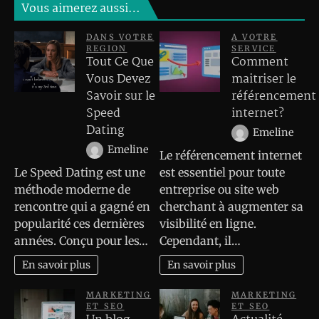
Vous aimerez aussi…
DANS VOTRE
A VOTRE
REGION
SERVICE
Tout Ce Que
Comment
Vous Devez
maitriser le
Savoir sur le
référencement
Speed
internet?
Dating
Emeline
Emeline
Le référencement internet
Le Speed Dating est une
est essentiel pour toute
méthode moderne de
entreprise ou site web
rencontre qui a gagné en
cherchant à augmenter sa
popularité ces dernières
visibilité en ligne.
années. Conçu pour les…
Cependant, il…
En savoir plus
En savoir plus
MARKETING
MARKETING
ET SEO
ET SEO