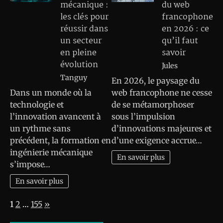
mécanique :
du web
les clés pour
francophone
réussir dans
en 2026 : ce
un secteur
qu’il faut
en pleine
savoir
évolution
Jules
Tanguy
En 2026, le paysage du
Dans un monde où la
web francophone ne cesse
technologie et
de se métamorphoser
l’innovation avancent à
sous l’impulsion
un rythme sans
d’innovations majeures et
précédent, la formation en
d’une exigence accrue…
ingénierie mécanique
En savoir plus
s’impose…
En savoir plus
Page:
Next
1
2
…
155
»