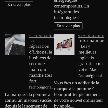
énergétiques
En savoir plus
contemporains. En
intégrant des
technologies…
En savoir plus
TECHNOLOGIE
TECHNOLOGIE
La
Informatique
réparation
: Les 5
d’iPhone, le
meilleurs
business de
logiciels
seconde
gratuits pour
main qui
votre Mac
marche très
l'echorégional
fort
Vous êtes un addict de la
l'echorégional
marque à la pomme ?
La marque à la pomme a
Pour profiter pleinement
connu un insolent succès
de votre nouvel ordinateur
depuis le lancement de
by Apple,…