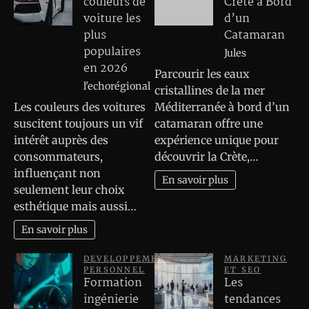
couleurs de
Crète à Bord
voiture les
d’un
plus
Catamaran
populaires
Jules
en 2026
Parcourir les eaux
l'echorégional
cristallines de la mer
Les couleurs des voitures
Méditerranée à bord d’un
suscitent toujours un vif
catamaran offre une
intérêt auprès des
expérience unique pour
consommateurs,
découvrir la Crète,…
influençant non
En savoir plus
seulement leur choix
esthétique mais aussi…
En savoir plus
DEVELOPPEMENT
MARKETING
PERSONNEL
ET SEO
Formation
Les
ingénierie
tendances