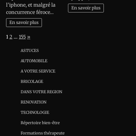
l’iphone, et malgré la
En savoir plus
concurrence féroce…
En savoir plus
Page:
Next
1
2
…
155
»
ASTUCES
AUTOMOBILE
A VOTRE SERVICE
BRICOLAGE
DANS VOTRE REGION
RENOVATION
TECHNOLOGIE
Répertoire bien-être
Formations thérapeute