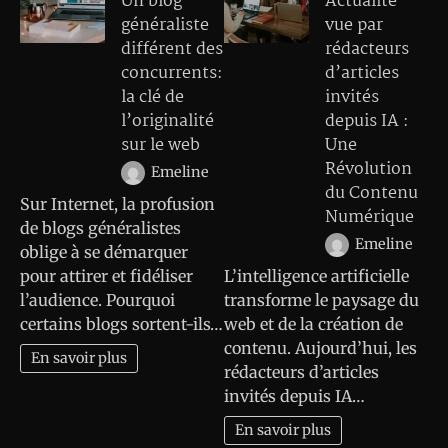
Un blog
Actualité
généraliste
vue par
différent des
rédacteurs
concurrents:
d’articles
la clé de
invités
l’originalité
depuis IA :
sur le web
Une
Révolution
Emeline
du Contenu
Sur Internet, la profusion
Numérique
de blogs généralistes
Emeline
oblige à se démarquer
pour attirer et fidéliser
L’intelligence artificielle
l’audience. Pourquoi
transforme le paysage du
certains blogs sortent-ils…
web et de la création de
contenu. Aujourd’hui, les
En savoir plus
rédacteurs d’articles
invités depuis IA…
En savoir plus