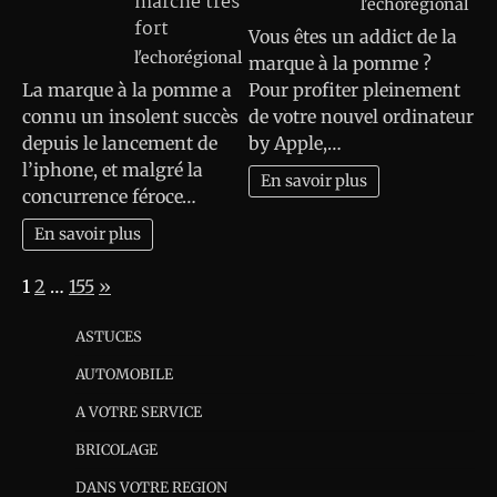
marche très
l'echorégional
fort
Vous êtes un addict de la
l'echorégional
marque à la pomme ?
La marque à la pomme a
Pour profiter pleinement
connu un insolent succès
de votre nouvel ordinateur
depuis le lancement de
by Apple,…
l’iphone, et malgré la
En savoir plus
concurrence féroce…
En savoir plus
Page:
Next
1
2
…
155
»
ASTUCES
AUTOMOBILE
A VOTRE SERVICE
BRICOLAGE
DANS VOTRE REGION