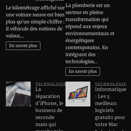
La plomberie est un
Le kilométrage affiché sur
secteur en pleine
une voiture neuve est bien
transformation qui
plus qu’un simple chiffre :
répond aux enjeux
il véhicule des notions de
environnementaux et
valeur,…
énergétiques
En savoir plus
contemporains. En
intégrant des
technologies…
En savoir plus
TECHNOLOGIE
TECHNOLOGIE
La
Informatique
réparation
: Les 5
d’iPhone, le
meilleurs
business de
logiciels
seconde
gratuits pour
main qui
votre Mac