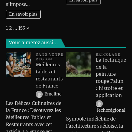
En savoir plus
s’impose…
En savoir plus
Page:
Next
1
2
…
155
»
Vous aimerez aussi…
DANS VOTRE
BRICOLAGE
La technique
REGION
Meilleures
de la
tables et
peinture
restaurants
rouge Falun
de France
: histoire et
Emeline
application
Les Délices Culinaires de
la France : Découvrez les
l'echorégional
Meilleures Tables et
Symbole indélébile de
Restaurants avec cet
l’architecture suédoise, la
article. La France est