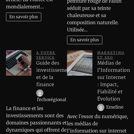
peinture rouge de Falun
mondialement…
séduit par sa teinte
chaleureuse et sa
En savoir plus
composition naturelle.
Utilisée…
En savoir plus
A VOTRE
MARKETING
SERVICE
ET SEO
Guide des
Médias de
investissements
l’Information
et de la
sur Internet
finance
: Impact,
Fiabilité et
Évolution
l'echorégional
Emeline
La finance et les
investissements sont des
Avec l’essor du numérique,
domaines passionnants et
les médias de
dynamiques qui offrent de
l’information sur internet