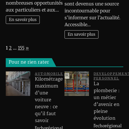
nombreuses opportunités
sont devenus une source
aux particuliers et aux…
incontournable pour
s’informer sur l’actualité.
En savoir plus
Accessible…
En savoir plus
Page:
Next
1
2
…
155
»
Pour ne rien rater
AUTOMOBILE
DEVELOPPEMEN
Kilométrage
PERSONNEL
La
maximum
plomberie :
d’une
un métier
voiture
d’avenir en
neuve : ce
pleine
qu’il faut
évolution
savoir
l'echorégional
l'echorégional