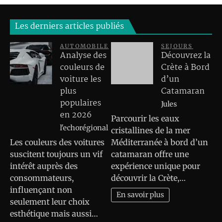
Les derniers articles publiés
AUTOMOBILE
SEJOURS
Analyse des
Découvrez la
couleurs de
Crète à Bord
voiture les
d’un
plus
Catamaran
populaires
Jules
en 2026
Parcourir les eaux
l'echorégional
cristallines de la mer
Les couleurs des voitures
Méditerranée à bord d’un
suscitent toujours un vif
catamaran offre une
intérêt auprès des
expérience unique pour
consommateurs,
découvrir la Crète,…
influençant non
En savoir plus
seulement leur choix
esthétique mais aussi…