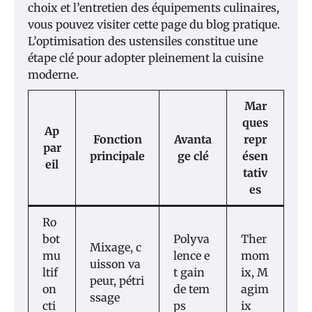
choix et l’entretien des équipements culinaires,
vous pouvez visiter cette page du blog pratique.
L’optimisation des ustensiles constitue une
étape clé pour adopter pleinement la cuisine
moderne.
Mar
ques
Ap
Fonction
Avanta
repr
par
principale
ge clé
ésen
eil
tativ
es
Ro
bot
Polyva
Ther
Mixage, c
mu
lence e
mom
uisson va
ltif
t gain
ix, M
peur, pétri
on
de tem
agim
ssage
cti
ps
ix