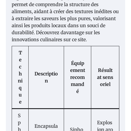
permet de comprendre la structure des
aliments, aidant à créer des textures inédites ou
à extraire les saveurs les plus pures, valorisant
ainsi les produits locaux dans un souci de
durabilité. Découvrez davantage sur les
innovations culinaires sur ce site.
T
e
Équip
c
ement
Résult
h
Descriptio
recom
at sens
ni
n
mand
oriel
q
é
u
e
S
p
Explos
Encapsula
h
Sipho
ion aro