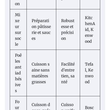
on
Mi
Kitc
xe
Préparati
Robust
henA
ur
on pâtisse
esse et
id, K
sur
rie et sauc
précisi
enw
soc
es
on
ood
le
Poê
les
Cuisson s
Facilité
Tefa
ant
aine sans
d’entre
l, Ke
iad
matières
tien, sa
nwo
hés
grasses
nté
od
ive
s
Fo
Cuisson d
Cuisso
ur
Bosc