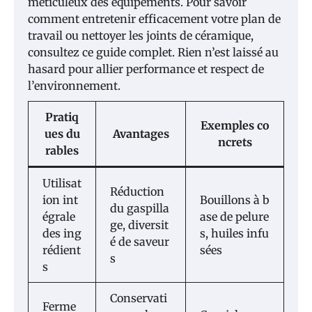
méticuleux des équipements. Pour savoir
comment entretenir efficacement votre plan de
travail ou nettoyer les joints de céramique,
consultez ce guide complet. Rien n’est laissé au
hasard pour allier performance et respect de
l’environnement.
Pratiq
Exemples co
ues du
Avantages
ncrets
rables
Utilisat
Réduction
ion int
Bouillons à b
du gaspilla
égrale
ase de pelure
ge, diversit
des ing
s, huiles infu
é de saveur
rédient
sées
s
s
Conservati
Ferme