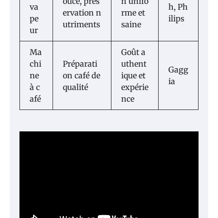
ouce, prés
n unifo
va
h, Ph
ervation n
rme et
pe
ilips
utriments
saine
ur
Ma
Goût a
chi
Préparati
uthent
Gagg
ne
on café de
ique et
ia
à c
qualité
expérie
afé
nce