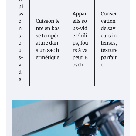
ui
ss
Appar
Conser
o
Cuisson le
eils so
vation
n
nte en bas
us-vid
de sav
s
se tempér
e Phili
eurs in
o
ature dan
ps, fou
tenses,
u
s un sac h
rs à va
texture
s-
ermétique
peur B
parfait
vi
osch
e
d
e