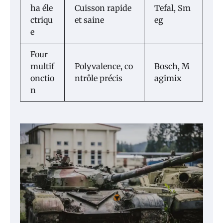
ha éle
Cuisson rapide
Tefal, Sm
ctriqu
et saine
eg
e
Four
multif
Polyvalence, co
Bosch, M
onctio
ntrôle précis
agimix
n