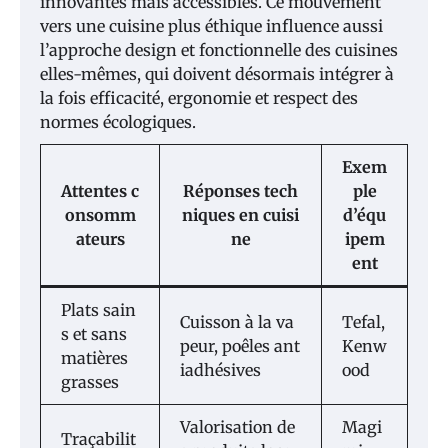
innovantes mais accessibles. Ce mouvement
vers une cuisine plus éthique influence aussi
l’approche design et fonctionnelle des cuisines
elles-mêmes, qui doivent désormais intégrer à
la fois efficacité, ergonomie et respect des
normes écologiques.
Exem
Attentes c
Réponses tech
ple
onsomm
niques en cuisi
d’équ
ateurs
ne
ipem
ent
Plats sain
Cuisson à la va
Tefal,
s et sans
peur, poêles ant
Kenw
matières
iadhésives
ood
grasses
Valorisation de
Magi
Traçabilit