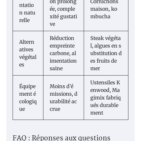
on prolong
Cornichons
ntatio
ée, comple
maison, ko
n natu
xité gustati
mbucha
relle
ve
Réduction
Steak végéta
Altern
empreinte
l, algues en s
atives
carbone, al
ubstitution d
végétal
imentation
es fruits de
es
saine
mer
Ustensiles K
Équipe
Moins d’é
enwood, Ma
ment é
missions, d
gimix fabriq
cologiq
urabilité ac
ués durable
ue
crue
ment
FAQ : Réponses aux questions