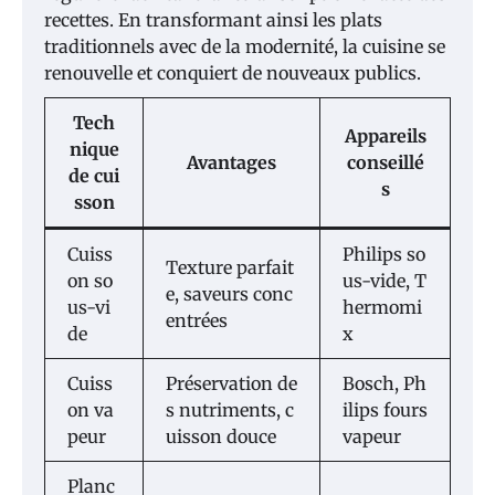
recettes. En transformant ainsi les plats
traditionnels avec de la modernité, la cuisine se
renouvelle et conquiert de nouveaux publics.
Tech
Appareils
nique
Avantages
conseillé
de cui
s
sson
Cuiss
Philips so
Texture parfait
on so
us-vide, T
e, saveurs conc
us-vi
hermomi
entrées
de
x
Cuiss
Préservation de
Bosch, Ph
on va
s nutriments, c
ilips fours
peur
uisson douce
vapeur
Planc