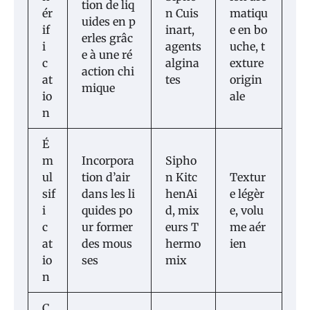
tion de liq
ér
n Cuis
matiqu
uides en p
if
inart,
e en bo
erles grâc
i
agents
uche, t
e à une ré
c
algina
exture
action chi
at
tes
origin
mique
io
ale
n
É
m
Incorpora
Sipho
ul
tion d’air
n Kitc
Textur
sif
dans les li
henAi
e légèr
i
quides po
d, mix
e, volu
c
ur former
eurs T
me aér
at
des mous
hermo
ien
io
ses
mix
n
C