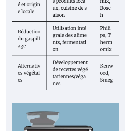
s produits loca
mix,
é et origin
ux, cuisine de s
Bosc
e locale
aison
h
Utilisation inté
Phili
Réduction
grale des alime
ps, T
du gaspill
nts, fermentati
herm
age
on
omix
Développement
Alternativ
Kenw
de recettes végé
es végétal
ood,
tariennes/véga
es
Smeg
nes