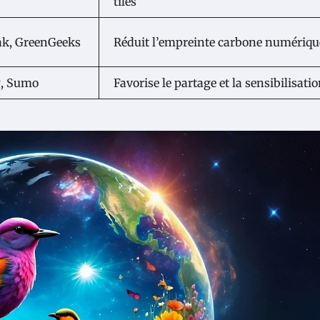
tiles
k, GreenGeeks
Réduit l’empreinte carbone numériqu
g, Sumo
Favorise le partage et la sensibilisati