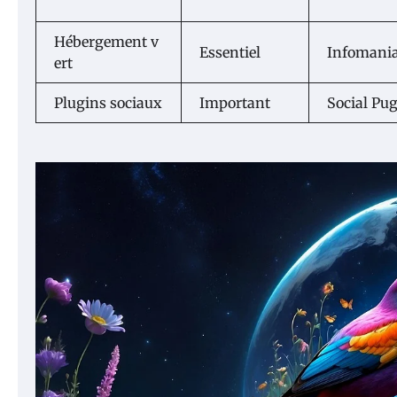
Hébergement v
Essentiel
Infomania
ert
Plugins sociaux
Important
Social Pu