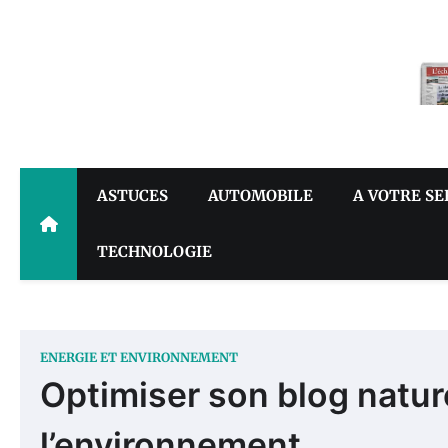
Skip
to
content
ASTUCES
AUTOMOBILE
A VOTRE SE
TECHNOLOGIE
ENERGIE ET ENVIRONNEMENT
Optimiser son blog nature
l’environnement