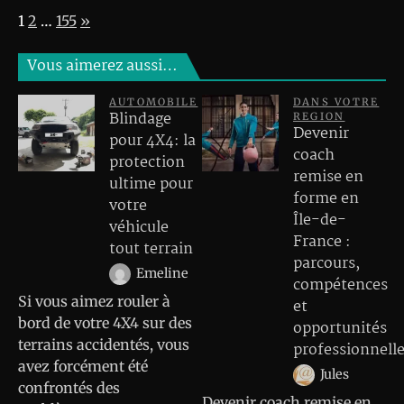
Page:
Next
1
2
…
155
»
Vous aimerez aussi…
AUTOMOBILE
DANS VOTRE
Blindage
REGION
Devenir
pour 4X4: la
coach
protection
remise en
ultime pour
forme en
votre
Île-de-
véhicule
France :
tout terrain
parcours,
Emeline
compétences
Si vous aimez rouler à
et
bord de votre 4X4 sur des
opportunités
terrains accidentés, vous
professionnell
avez forcément été
Jules
confrontés des
Devenir coach remise en