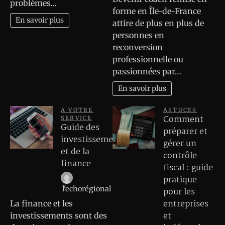
problèmes…
forme en Île-de-France
En savoir plus
attire de plus en plus de
personnes en
reconversion
professionnelle ou
passionnées par…
En savoir plus
A VOTRE
ASTUCES
Comment
SERVICE
Guide des
préparer et
investissements
gérer un
et de la
contrôle
finance
fiscal : guide
pratique
l'echorégional
pour les
entreprises
La finance et les
et
investissements sont des