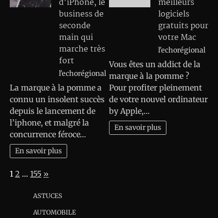
d’iPhone, le
meilleurs
business de
logiciels
seconde
gratuits pour
main qui
votre Mac
marche très
l'echorégional
fort
Vous êtes un addict de la
l'echorégional
marque à la pomme ?
La marque à la pomme a
Pour profiter pleinement
connu un insolent succès
de votre nouvel ordinateur
depuis le lancement de
by Apple,…
l’iphone, et malgré la
En savoir plus
concurrence féroce…
En savoir plus
Page:
Next
1
2
…
155
»
ASTUCES
AUTOMOBILE