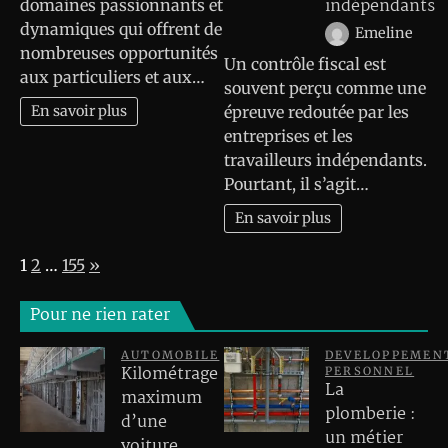
indépendants
domaines passionnants et
dynamiques qui offrent de
Emeline
nombreuses opportunités
Un contrôle fiscal est
aux particuliers et aux…
souvent perçu comme une
En savoir plus
épreuve redoutée par les
entreprises et les
travailleurs indépendants.
Pourtant, il s’agit…
En savoir plus
Page:
Next
1
2
…
155
»
Pour ne rien rater
AUTOMOBILE
DEVELOPPEMEN
Kilométrage
PERSONNEL
La
maximum
plomberie :
d’une
un métier
voiture