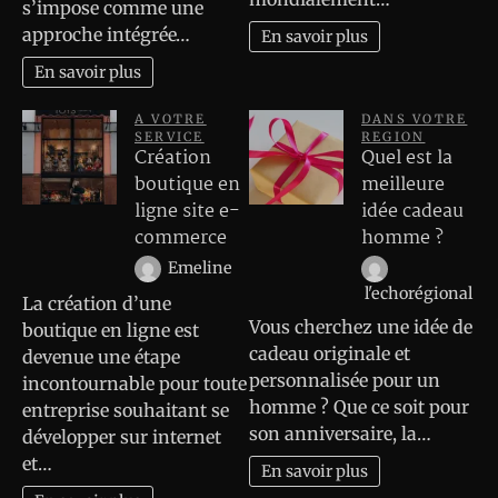
s’impose comme une
approche intégrée…
En savoir plus
En savoir plus
A VOTRE
DANS VOTRE
SERVICE
REGION
Création
Quel est la
boutique en
meilleure
ligne site e-
idée cadeau
commerce
homme ?
Emeline
l'echorégional
La création d’une
Vous cherchez une idée de
boutique en ligne est
cadeau originale et
devenue une étape
personnalisée pour un
incontournable pour toute
homme ? Que ce soit pour
entreprise souhaitant se
son anniversaire, la…
développer sur internet
et…
En savoir plus