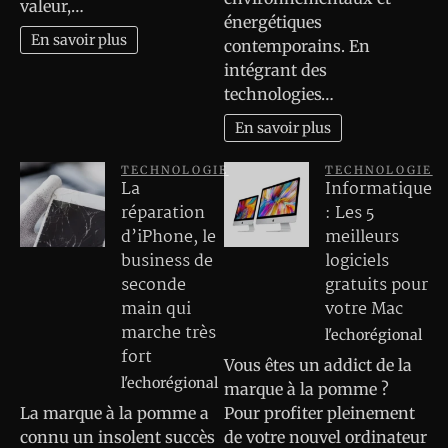
valeur,…
énergétiques
En savoir plus
contemporains. En
intégrant des
technologies…
En savoir plus
TECHNOLOGIE
TECHNOLOGIE
La
Informatique
réparation
: Les 5
d’iPhone, le
meilleurs
business de
logiciels
seconde
gratuits pour
main qui
votre Mac
marche très
l'echorégional
fort
Vous êtes un addict de la
l'echorégional
marque à la pomme ?
La marque à la pomme a
Pour profiter pleinement
connu un insolent succès
de votre nouvel ordinateur