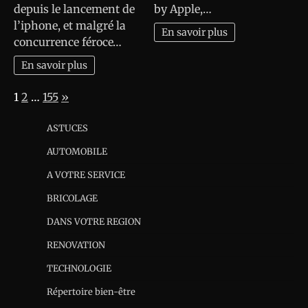
depuis le lancement de
by Apple,…
l’iphone, et malgré la
En savoir plus
concurrence féroce…
En savoir plus
Page:
Next
1
2
…
155
»
ASTUCES
AUTOMOBILE
A VOTRE SERVICE
BRICOLAGE
DANS VOTRE REGION
RENOVATION
TECHNOLOGIE
Répertoire bien-être