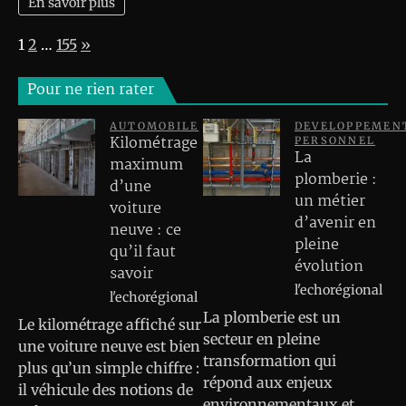
En savoir plus
Page:
Next
1
2
…
155
»
Pour ne rien rater
AUTOMOBILE
DEVELOPPEMEN
Kilométrage
PERSONNEL
La
maximum
plomberie :
d’une
un métier
voiture
d’avenir en
neuve : ce
pleine
qu’il faut
évolution
savoir
l'echorégional
l'echorégional
La plomberie est un
Le kilométrage affiché sur
secteur en pleine
une voiture neuve est bien
transformation qui
plus qu’un simple chiffre :
répond aux enjeux
il véhicule des notions de
environnementaux et