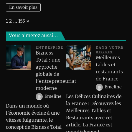
En savoir plus
Page:
Next
1
2
…
155
»
Vous aimerez aussi…
ENTREPRISE
DANS VOTRE
Bizness
REGION
Meilleures
Total : une
tables et
approche
restaurants
globale de
de France
l’entrepreneuriat
Emeline
moderne
Les Délices Culinaires de
Emeline
la France : Découvrez les
Dans un monde où
Meilleures Tables et
l’économie évolue à une
Restaurants avec cet
vitesse fulgurante, le
article. La France est
concept de Bizness Total
mondialement…