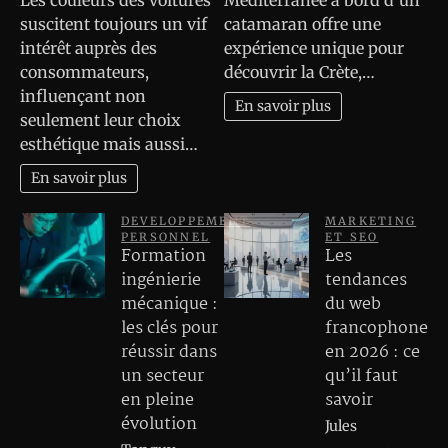
Les couleurs des voitures
Méditerranée à bord d’un
suscitent toujours un vif
catamaran offre une
intérêt auprès des
expérience unique pour
consommateurs,
découvrir la Crète,…
influençant non
En savoir plus
seulement leur choix
esthétique mais aussi…
En savoir plus
DEVELOPPEMENT
MARKETING
PERSONNEL
ET SEO
Formation
Les
ingénierie
tendances
mécanique :
du web
les clés pour
francophone
réussir dans
en 2026 : ce
un secteur
qu’il faut
en pleine
savoir
évolution
Jules