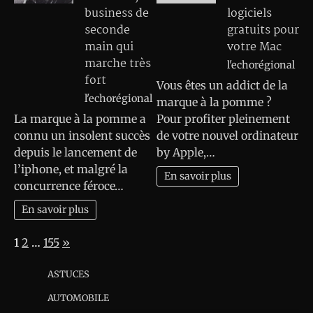
business de
logiciels
seconde
gratuits pour
main qui
votre Mac
marche très
l'echorégional
fort
Vous êtes un addict de la
l'echorégional
marque à la pomme ?
La marque à la pomme a
Pour profiter pleinement
connu un insolent succès
de votre nouvel ordinateur
depuis le lancement de
by Apple,…
l’iphone, et malgré la
En savoir plus
concurrence féroce…
En savoir plus
Page:
Next
1
2
…
155
»
ASTUCES
AUTOMOBILE