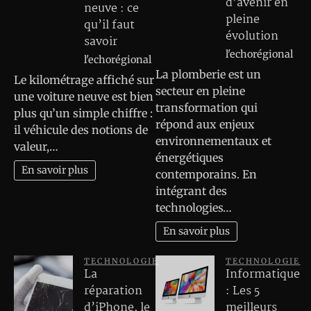
d’avenir en
neuve : ce
pleine
qu’il faut
évolution
savoir
l'echorégional
l'echorégional
La plomberie est un
Le kilométrage affiché sur
secteur en pleine
une voiture neuve est bien
transformation qui
plus qu’un simple chiffre :
répond aux enjeux
il véhicule des notions de
environnementaux et
valeur,…
énergétiques
En savoir plus
contemporains. En
intégrant des
technologies…
En savoir plus
TECHNOLOGIE
TECHNOLOGIE
La
Informatique
réparation
: Les 5
d’iPhone, le
meilleurs