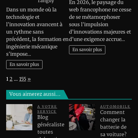
Tanguy
En 2026, le paysage du
Dans un monde où la
web francophone ne cesse
technologie et
de se métamorphoser
l’innovation avancent à
sous l’impulsion
un rythme sans
d’innovations majeures et
précédent, la formation en
d’une exigence accrue…
ingénierie mécanique
En savoir plus
s’impose…
En savoir plus
Page:
Next
1
2
…
155
»
Vous aimerez aussi…
A VOTRE
AUTOMOBILE
Comment
SERVICE
Blog
changer la
généraliste
batterie de
toutes
sa voiture?