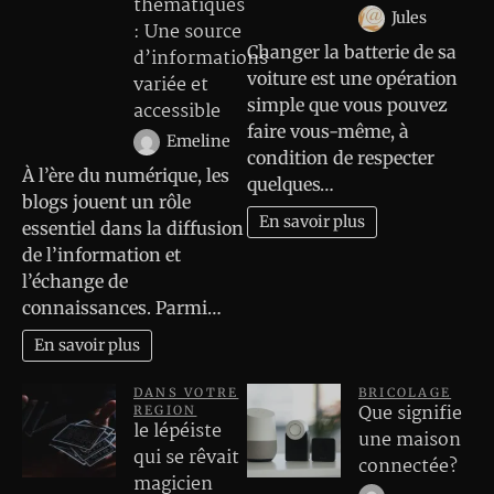
thématiques
Jules
: Une source
Changer la batterie de sa
d’informations
voiture est une opération
variée et
simple que vous pouvez
accessible
faire vous-même, à
Emeline
condition de respecter
À l’ère du numérique, les
quelques…
blogs jouent un rôle
En savoir plus
essentiel dans la diffusion
de l’information et
l’échange de
connaissances. Parmi…
En savoir plus
DANS VOTRE
BRICOLAGE
Que signifie
REGION
le lépéiste
une maison
qui se rêvait
connectée?
magicien