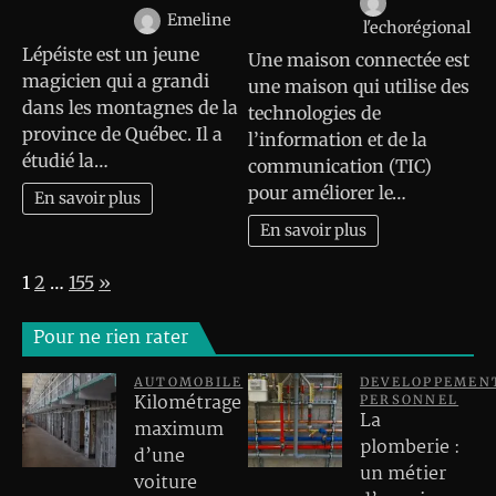
Emeline
l'echorégional
Lépéiste est un jeune
Une maison connectée est
magicien qui a grandi
une maison qui utilise des
dans les montagnes de la
technologies de
province de Québec. Il a
l’information et de la
étudié la…
communication (TIC)
pour améliorer le…
En savoir plus
En savoir plus
Page:
Next
1
2
…
155
»
Pour ne rien rater
AUTOMOBILE
DEVELOPPEMEN
Kilométrage
PERSONNEL
La
maximum
plomberie :
d’une
un métier
voiture