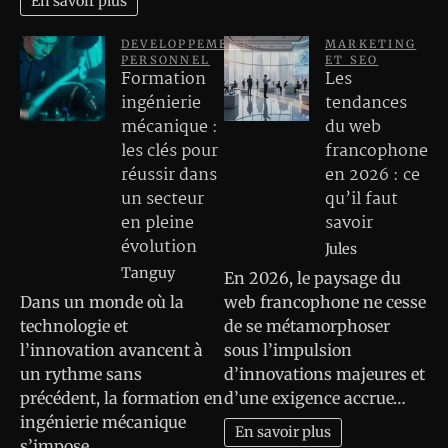
En savoir plus
DEVELOPPEMENT
MARKETING
PERSONNEL
ET SEO
Formation
Les
ingénierie
tendances
mécanique :
du web
les clés pour
francophone
réussir dans
en 2026 : ce
un secteur
qu’il faut
en pleine
savoir
évolution
Jules
Tanguy
En 2026, le paysage du
Dans un monde où la
web francophone ne cesse
technologie et
de se métamorphoser
l’innovation avancent à
sous l’impulsion
un rythme sans
d’innovations majeures et
précédent, la formation en
d’une exigence accrue…
ingénierie mécanique
En savoir plus
s’impose…