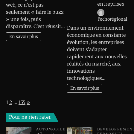
entreprises
web, ce n’est pas
seulement « faire le buzz
» une fois, puis
l'echorégional
disparaître. C’est réussir…
Dans un environnement
économique en constante
En savoir plus
évolution, les entreprises
doivent s’adapter
rapidement aux nouvelles
réalités du marché, aux
innovations
technologiques…
En savoir plus
Page:
Next
1
2
…
155
»
Pour ne rien rater
AUTOMOBILE
DEVELOPPEMEN