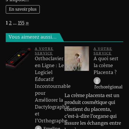
En savoir plus
Page:
Next
1
2
…
155
»
Vous aimerez aussi…
A VOTRE
A VOTRE
SERVICE
SERVICE
Orthoclavier
A quoi sert
en Ligne : Le
la crème
Logiciel
Placenta ?
Éducatif
Incontournable
l'echorégional
pour
La crème placenta est un
Améliorer la
produit cosmétique qui
Dactylographie
contient du placenta,
et
c’est-à-dire l’organe qui
l’Orthographe
assure les échanges entre
Emeline