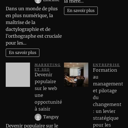
la mère…
Dans un monde de plus
En savoir plus
en plus numérique, la
maîtrise de la
dactylographie et de
l’orthographe est cruciale
pour les…
En savoir plus
MARKETING
ENTREPRISE
Formation
ET SEO
Devenir
au
populaire
management
sur le web
et pilotage
une
du
opportunité
changement
à saisir
: un levier
Tanguy
stratégique
pour les
Devenir populaire sur le