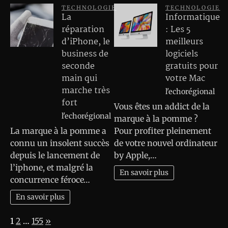
TECHNOLOGIE
TECHNOLOGIE
La
Informatique
réparation
: Les 5
d’iPhone, le
meilleurs
business de
logiciels
seconde
gratuits pour
main qui
votre Mac
marche très
l'echorégional
fort
Vous êtes un addict de la
l'echorégional
marque à la pomme ?
La marque à la pomme a
Pour profiter pleinement
connu un insolent succès
de votre nouvel ordinateur
depuis le lancement de
by Apple,…
l’iphone, et malgré la
En savoir plus
concurrence féroce…
En savoir plus
Page:
Next
1
2
…
155
»