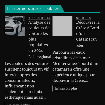
Les derniers articles publiés
AUTOMOBILE
SEJOURS
Analyse des
Découvrez la
couleurs de
Crète à Bord
voiture les
d’un
plus
Catamaran
populaires
Jules
en 2026
Parcourir les eaux
l'echorégional
cristallines de la mer
Les couleurs des voitures
Méditerranée à bord d’un
suscitent toujours un vif
catamaran offre une
intérêt auprès des
expérience unique pour
consommateurs,
découvrir la Crète,…
influençant non
En savoir plus
seulement leur choix
esthétique mais aussi…