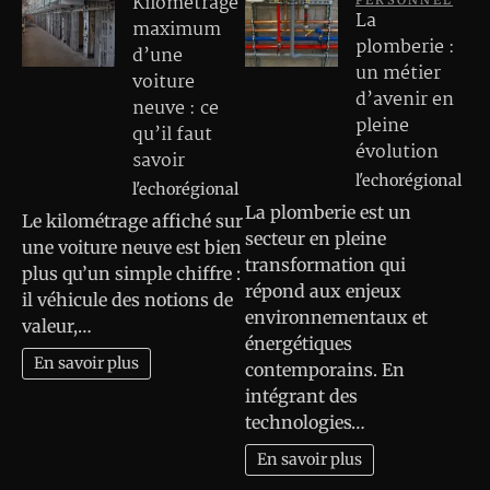
Kilométrage
PERSONNEL
La
maximum
plomberie :
d’une
un métier
voiture
d’avenir en
neuve : ce
pleine
qu’il faut
évolution
savoir
l'echorégional
l'echorégional
La plomberie est un
Le kilométrage affiché sur
secteur en pleine
une voiture neuve est bien
transformation qui
plus qu’un simple chiffre :
répond aux enjeux
il véhicule des notions de
environnementaux et
valeur,…
énergétiques
En savoir plus
contemporains. En
intégrant des
technologies…
En savoir plus