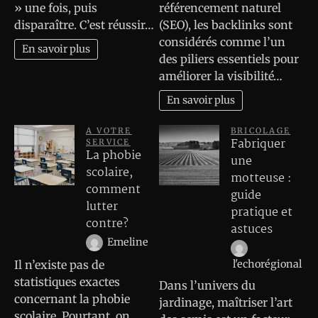
» une fois, puis
référencement naturel
disparaître. C’est réussir…
(SEO), les backlinks sont
considérés comme l’un
En savoir plus
des piliers essentiels pour
améliorer la visibilité…
En savoir plus
A VOTRE
BRICOLAGE
Fabriquer
SERVICE
La phobie
une
scolaire,
motteuse :
comment
guide
lutter
pratique et
contre?
astuces
Emeline
Il n’existe pas de
l'echorégional
statistiques exactes
Dans l’univers du
concernant la phobie
jardinage, maîtriser l’art
scolaire. Pourtant, on