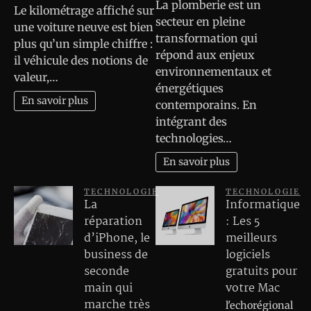
La plomberie est un
Le kilométrage affiché sur
secteur en pleine
une voiture neuve est bien
transformation qui
plus qu’un simple chiffre :
répond aux enjeux
il véhicule des notions de
environnementaux et
valeur,…
énergétiques
En savoir plus
contemporains. En
intégrant des
technologies…
En savoir plus
TECHNOLOGIE
TECHNOLOGIE
La
Informatique
réparation
: Les 5
d’iPhone, le
meilleurs
business de
logiciels
seconde
gratuits pour
main qui
votre Mac
marche très
l'echorégional