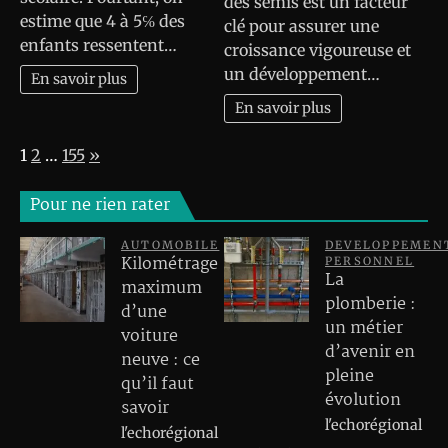
des semis est un facteur
estime que 4 à 5℅ des
clé pour assurer une
enfants ressentent…
croissance vigoureuse et
un développement…
En savoir plus
En savoir plus
Page:
Next
1
2
…
155
»
Pour ne rien rater
AUTOMOBILE
DEVELOPPEMEN
Kilométrage
PERSONNEL
La
maximum
plomberie :
d’une
un métier
voiture
d’avenir en
neuve : ce
pleine
qu’il faut
évolution
savoir
l'echorégional
l'echorégional