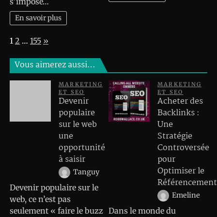
s’impose…
En savoir plus
Page:
Next
1
2
…
155
»
Vous aimerez aussi…
MARKETING
MARKETING
ET SEO
ET SEO
Devenir
Acheter des
populaire
Backlinks :
sur le web
Une
une
Stratégie
opportunité
Controversée
à saisir
pour
Optimiser le
Tanguy
Référencement
Devenir populaire sur le
Emeline
web, ce n’est pas
seulement « faire le buzz
Dans le monde du