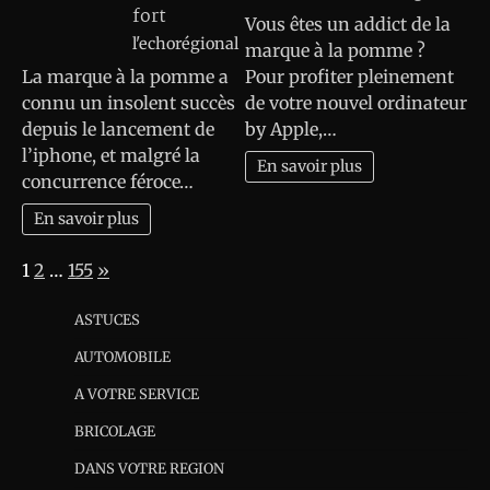
fort
Vous êtes un addict de la
l'echorégional
marque à la pomme ?
La marque à la pomme a
Pour profiter pleinement
connu un insolent succès
de votre nouvel ordinateur
depuis le lancement de
by Apple,…
l’iphone, et malgré la
En savoir plus
concurrence féroce…
En savoir plus
Page:
Next
1
2
…
155
»
ASTUCES
AUTOMOBILE
A VOTRE SERVICE
BRICOLAGE
DANS VOTRE REGION