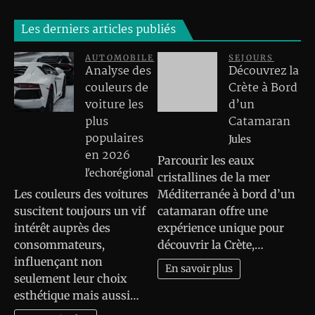
Les derniers articles publiés
AUTOMOBILE
SEJOURS
Analyse des
Découvrez la
couleurs de
Crète à Bord
voiture les
d’un
plus
Catamaran
populaires
Jules
en 2026
Parcourir les eaux
l'echorégional
cristallines de la mer
Les couleurs des voitures
Méditerranée à bord d’un
suscitent toujours un vif
catamaran offre une
intérêt auprès des
expérience unique pour
consommateurs,
découvrir la Crète,…
influençant non
En savoir plus
seulement leur choix
esthétique mais aussi…