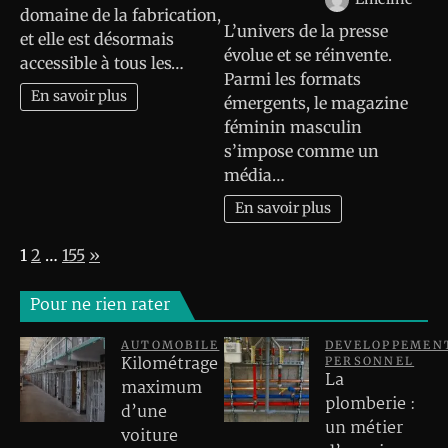
domaine de la fabrication,
L’univers de la presse
et elle est désormais
évolue et se réinvente.
accessible à tous les…
Parmi les formats
En savoir plus
émergents, le magazine
féminin masculin
s’impose comme un
média…
En savoir plus
Page:
Next
1
2
…
155
»
Pour ne rien rater
AUTOMOBILE
DEVELOPPEMEN
Kilométrage
PERSONNEL
La
maximum
plomberie :
d’une
un métier
voiture