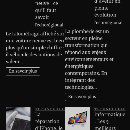
d’avenir en
neuve : ce
pleine
qu’il faut
évolution
savoir
l'echorégional
l'echorégional
La plomberie est un
Le kilométrage affiché sur
secteur en pleine
une voiture neuve est bien
transformation qui
plus qu’un simple chiffre :
répond aux enjeux
il véhicule des notions de
environnementaux et
valeur,…
énergétiques
En savoir plus
contemporains. En
intégrant des
technologies…
En savoir plus
TECHNOLOGIE
TECHNOLOGIE
La
Informatique
réparation
: Les 5
d’iPhone, le
meilleurs