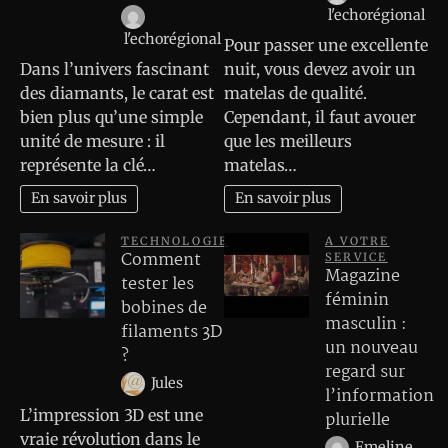
l'echorégional
l'echorégional
Pour passer une excellente
Dans l’univers fascinant
nuit, vous devez avoir un
des diamants, le carat est
matelas de qualité.
bien plus qu’une simple
Cependant, il faut avouer
unité de mesure : il
que les meilleurs
représente la clé…
matelas…
En savoir plus
En savoir plus
TECHNOLOGIE
A VOTRE
Comment
SERVICE
Magazine
tester les
féminin
bobines de
masculin :
filaments 3D
un nouveau
?
regard sur
Jules
l’information
L’impression 3D est une
plurielle
vraie révolution dans le
Emeline