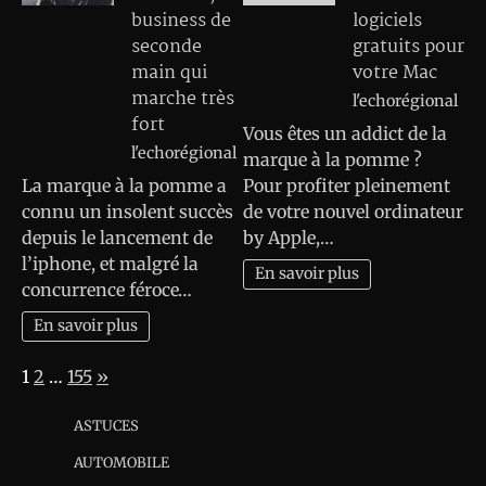
business de
logiciels
seconde
gratuits pour
main qui
votre Mac
marche très
l'echorégional
fort
Vous êtes un addict de la
l'echorégional
marque à la pomme ?
La marque à la pomme a
Pour profiter pleinement
connu un insolent succès
de votre nouvel ordinateur
depuis le lancement de
by Apple,…
l’iphone, et malgré la
En savoir plus
concurrence féroce…
En savoir plus
Page:
Next
1
2
…
155
»
ASTUCES
AUTOMOBILE