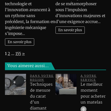
technologie et
de se métamorphoser
l’innovation avancent à
sous l’impulsion
un rythme sans
d’innovations majeures et
précédent, la formation en
d’une exigence accrue…
ingénierie mécanique
En savoir plus
s’impose…
En savoir plus
Page:
Next
1
2
…
155
»
Vous aimerez aussi…
DANS VOTRE
A VOTRE
REGION
SERVICE
Techniques
Le meilleur
de mesure
moment
du carat
pour acheter
d’un
un matelas
diamant