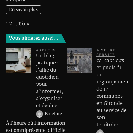
En savoir plus
Page:
Next
1
2
…
155
»
Vous aimerez aussi…
ASTUCES
A VOTRE
Un blog
SERVICE
cc-captieux-
pratique :
grignols.fr :
l’allié du
un
quotidien
regroupement
pour
de 17
s’informer,
communes
s’organiser
en Gironde
et évoluer
au service de
Emeline
son
À l’heure où l’information
territoire
est omniprésente, difficile