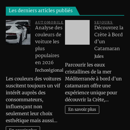
Les derniers articles publiés
AUTOMOBILE
SEJOURS
Analyse des
Découvrez la
couleurs de
Crète à Bord
voiture les
d’un
plus
Catamaran
populaires
Jules
en 2026
Parcourir les eaux
l'echorégional
cristallines de la mer
Les couleurs des voitures
Méditerranée à bord d’un
suscitent toujours un vif
catamaran offre une
intérêt auprès des
expérience unique pour
consommateurs,
découvrir la Crète,…
influençant non
En savoir plus
seulement leur choix
esthétique mais aussi…