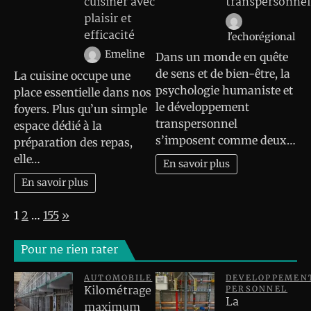
cuisiner avec
transpersonnel
plaisir et
efficacité
l'echorégional
Emeline
Dans un monde en quête
de sens et de bien-être, la
La cuisine occupe une
psychologie humaniste et
place essentielle dans nos
le développement
foyers. Plus qu’un simple
transpersonnel
espace dédié à la
s’imposent comme deux…
préparation des repas,
elle…
En savoir plus
En savoir plus
Page:
Next
1
2
…
155
»
Pour ne rien rater
AUTOMOBILE
DEVELOPPEMEN
Kilométrage
PERSONNEL
La
maximum