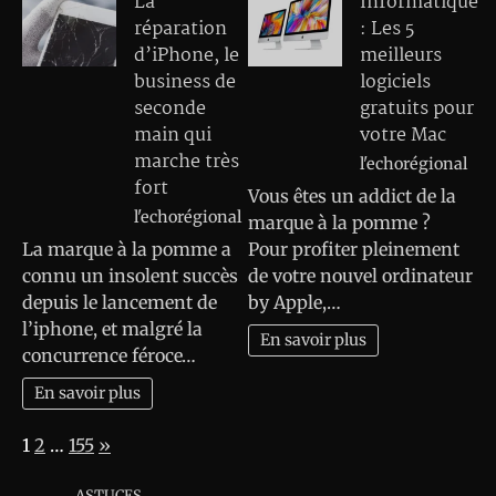
La
Informatique
réparation
: Les 5
d’iPhone, le
meilleurs
business de
logiciels
seconde
gratuits pour
main qui
votre Mac
marche très
l'echorégional
fort
Vous êtes un addict de la
l'echorégional
marque à la pomme ?
La marque à la pomme a
Pour profiter pleinement
connu un insolent succès
de votre nouvel ordinateur
depuis le lancement de
by Apple,…
l’iphone, et malgré la
En savoir plus
concurrence féroce…
En savoir plus
Page:
Next
1
2
…
155
»
ASTUCES