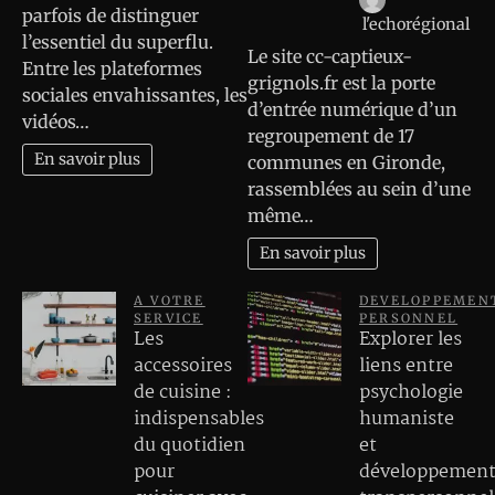
parfois de distinguer
l'echorégional
l’essentiel du superflu.
Le site cc-captieux-
Entre les plateformes
grignols.fr est la porte
sociales envahissantes, les
d’entrée numérique d’un
vidéos…
regroupement de 17
En savoir plus
communes en Gironde,
rassemblées au sein d’une
même…
En savoir plus
A VOTRE
DEVELOPPEMEN
SERVICE
PERSONNEL
Les
Explorer les
accessoires
liens entre
de cuisine :
psychologie
indispensables
humaniste
du quotidien
et
pour
développemen