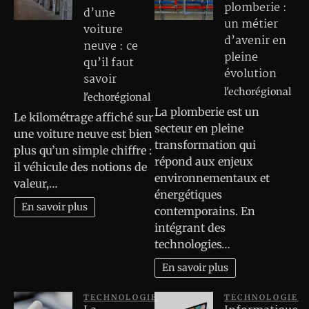
plomberie :
d’une
un métier
voiture
d’avenir en
neuve : ce
pleine
qu’il faut
évolution
savoir
l'echorégional
l'echorégional
La plomberie est un
Le kilométrage affiché sur
secteur en pleine
une voiture neuve est bien
transformation qui
plus qu’un simple chiffre :
répond aux enjeux
il véhicule des notions de
environnementaux et
valeur,…
énergétiques
En savoir plus
contemporains. En
intégrant des
technologies…
En savoir plus
TECHNOLOGIE
TECHNOLOGIE