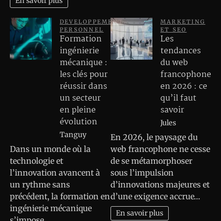
En savoir plus
DEVELOPPEMENT
MARKETING
PERSONNEL
ET SEO
Formation
Les
ingénierie
tendances
mécanique :
du web
les clés pour
francophone
réussir dans
en 2026 : ce
un secteur
qu’il faut
en pleine
savoir
évolution
Jules
Tanguy
En 2026, le paysage du
Dans un monde où la
web francophone ne cesse
technologie et
de se métamorphoser
l’innovation avancent à
sous l’impulsion
un rythme sans
d’innovations majeures et
précédent, la formation en
d’une exigence accrue…
ingénierie mécanique
En savoir plus
s’impose…