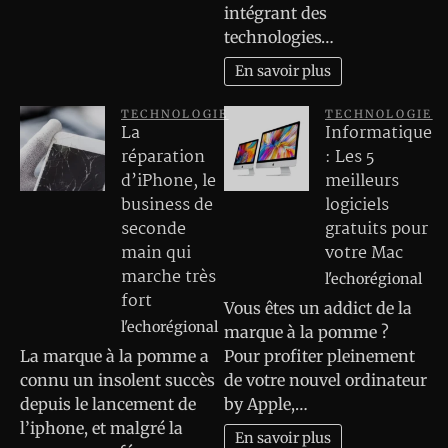
intégrant des
technologies…
En savoir plus
TECHNOLOGIE
TECHNOLOGIE
La
Informatique
réparation
: Les 5
d’iPhone, le
meilleurs
business de
logiciels
seconde
gratuits pour
main qui
votre Mac
marche très
l'echorégional
fort
Vous êtes un addict de la
l'echorégional
marque à la pomme ?
La marque à la pomme a
Pour profiter pleinement
connu un insolent succès
de votre nouvel ordinateur
depuis le lancement de
by Apple,…
l’iphone, et malgré la
En savoir plus