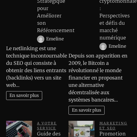
Stratégique
cryptomonnaie
pour
:
Améliorer
Perspectives
son
et défis du
Référencement
marché
numérique
Emeline
Emeline
Le netlinking est une
technique incontournable
Depuis son apparition en
du SEO qui consiste à
2009, le Bitcoin a
obtenir des liens entrants
révolutionné le monde
(backlinks) vers un site
financier en proposant
web…
une alternative
décentralisée aux
En savoir plus
systèmes bancaires…
En savoir plus
A VOTRE
MARKETING
SERVICE
ET SEO
Guide des
Promotion