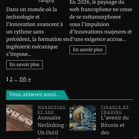
Tanguy
En 2026, le paysage du
Dans un monde où la
web francophone ne cesse
technologie et
de se métamorphoser
l’innovation avancent à
sous l’impulsion
un rythme sans
d’innovations majeures et
précédent, la formation en
d’une exigence accrue…
ingénierie mécanique
En savoir plus
s’impose…
En savoir plus
Page:
Next
1
2
…
155
»
Vous aimerez aussi…
MARKETING
FINANCE ET
ET SEO
TRADING
Annuaire
L’avenir du
Netlinking :
Bitcoin et
Un Outil
des