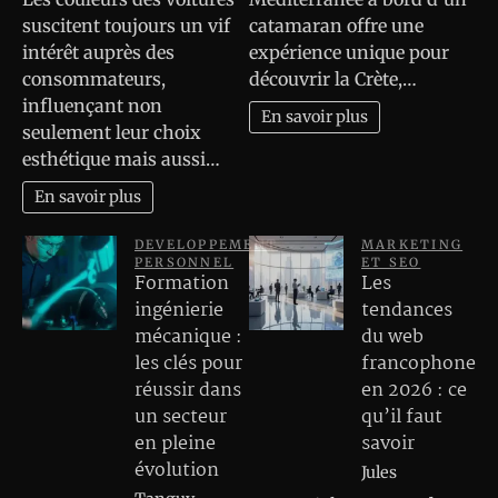
suscitent toujours un vif
catamaran offre une
intérêt auprès des
expérience unique pour
consommateurs,
découvrir la Crète,…
influençant non
En savoir plus
seulement leur choix
esthétique mais aussi…
En savoir plus
DEVELOPPEMENT
MARKETING
PERSONNEL
ET SEO
Formation
Les
ingénierie
tendances
mécanique :
du web
les clés pour
francophone
réussir dans
en 2026 : ce
un secteur
qu’il faut
en pleine
savoir
évolution
Jules