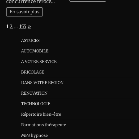
concurrence féroce…
En savoir plus
Page:
Next
1
2
…
155
»
ASTUCES
AUTOMOBILE
A VOTRE SERVICE
BRICOLAGE
DANS VOTRE REGION
RENOVATION
TECHNOLOGIE
Répertoire bien-être
Formations thérapeute
MP3 hypnose