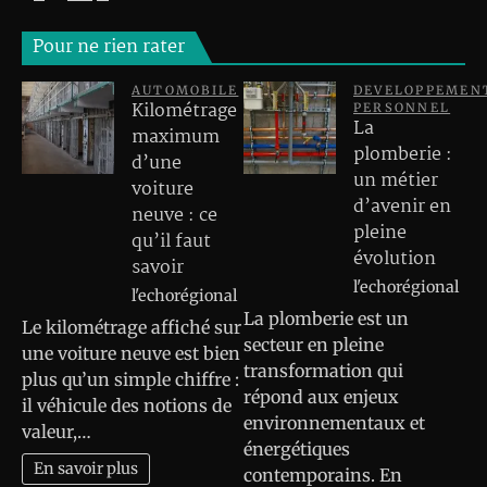
Pour ne rien rater
AUTOMOBILE
DEVELOPPEMEN
Kilométrage
PERSONNEL
La
maximum
plomberie :
d’une
un métier
voiture
d’avenir en
neuve : ce
pleine
qu’il faut
évolution
savoir
l'echorégional
l'echorégional
La plomberie est un
Le kilométrage affiché sur
secteur en pleine
une voiture neuve est bien
transformation qui
plus qu’un simple chiffre :
répond aux enjeux
il véhicule des notions de
environnementaux et
valeur,…
énergétiques
En savoir plus
contemporains. En