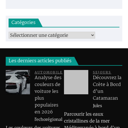
Catégories
Catégories
Les derniers articles publiés
AUTOMOBILE
SEJOURS
Analyse des
Découvrez la
couleurs de
Crète à Bord
voiture les
d’un
plus
Catamaran
populaires
Jules
en 2026
Parcourir les eaux
l'echorégional
cristallines de la mer
Les couleurs des voitures
Méditerranée à bord d’un