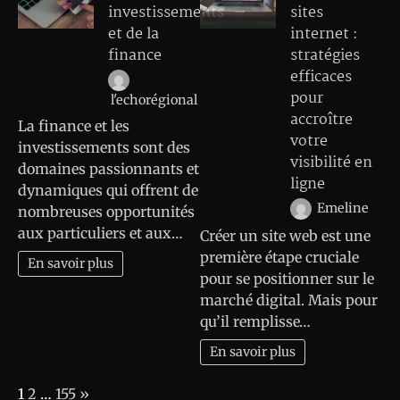
investissements
sites
et de la
internet :
finance
stratégies
efficaces
pour
l'echorégional
accroître
La finance et les
votre
investissements sont des
visibilité en
domaines passionnants et
ligne
dynamiques qui offrent de
Emeline
nombreuses opportunités
aux particuliers et aux…
Créer un site web est une
première étape cruciale
En savoir plus
pour se positionner sur le
marché digital. Mais pour
qu’il remplisse…
En savoir plus
Page:
Next
1
2
…
155
»