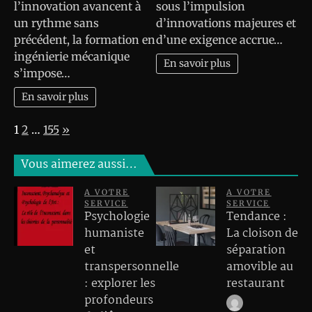
l’innovation avancent à
sous l’impulsion
un rythme sans
d’innovations majeures et
précédent, la formation en
d’une exigence accrue…
ingénierie mécanique
En savoir plus
s’impose…
En savoir plus
Page:
Next
1
2
…
155
»
Vous aimerez aussi…
A VOTRE
A VOTRE
SERVICE
SERVICE
Psychologie
Tendance :
humaniste
La cloison de
et
séparation
transpersonnelle
amovible au
: explorer les
restaurant
profondeurs