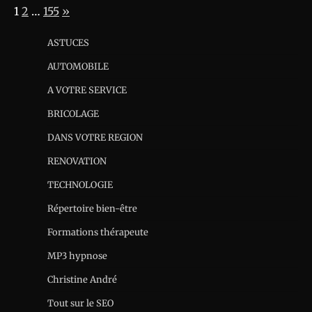
Page:
Next
1
2
…
155
»
ASTUCES
AUTOMOBILE
A VOTRE SERVICE
BRICOLAGE
DANS VOTRE REGION
RENOVATION
TECHNOLOGIE
Répertoire bien-être
Formations thérapeute
MP3 hypnose
Christine André
Tout sur le SEO