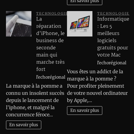
En savoir plus
TECHNOLOGIE
TECHNOLOGIE
La
Informatique
réparation
: Les 5
d’iPhone, le
meilleurs
business de
logiciels
seconde
gratuits pour
main qui
votre Mac
marche très
l'echorégional
fort
Vous êtes un addict de la
l'echorégional
marque à la pomme ?
La marque à la pomme a
Pour profiter pleinement
connu un insolent succès
de votre nouvel ordinateur
depuis le lancement de
by Apple,…
l’iphone, et malgré la
En savoir plus
concurrence féroce…
En savoir plus