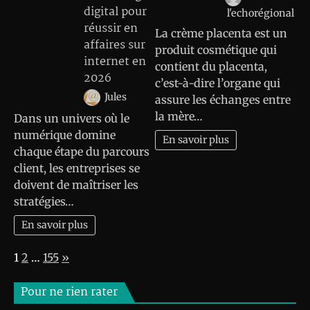
digital pour
l'echorégional
réussir en
La crème placenta est un
affaires sur
produit cosmétique qui
internet en
contient du placenta,
2026
c’est-à-dire l’organe qui
Jules
assure les échanges entre
la mère…
Dans un univers où le
numérique domine
En savoir plus
chaque étape du parcours
client, les entreprises se
doivent de maîtriser les
stratégies…
En savoir plus
Page:
Next
1
2
…
155
»
Pour ne rien rater