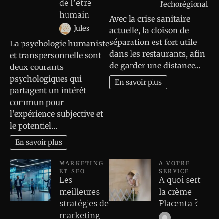
de l’être
l'echorégional
humain
Avec la crise sanitaire
Jules
actuelle, la cloison de
séparation est fort utile
La psychologie humaniste
dans les restaurants, afin
et transpersonnelle sont
de garder une distance…
deux courants
psychologiques qui
En savoir plus
partagent un intérêt
commun pour
l’expérience subjective et
le potentiel…
En savoir plus
MARKETING
A VOTRE
ET SEO
SERVICE
Les
A quoi sert
meilleures
la crème
stratégies de
Placenta ?
marketing