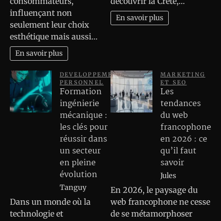
consommateurs,
découvrir la Crète,…
influençant non
En savoir plus
seulement leur choix
esthétique mais aussi…
En savoir plus
DEVELOPPEMENT
MARKETING
PERSONNEL
ET SEO
Formation
Les
ingénierie
tendances
mécanique :
du web
les clés pour
francophone
réussir dans
en 2026 : ce
un secteur
qu’il faut
en pleine
savoir
évolution
Jules
Tanguy
En 2026, le paysage du
Dans un monde où la
web francophone ne cesse
technologie et
de se métamorphoser