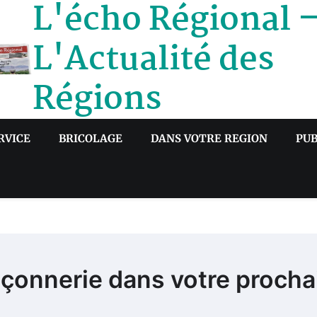
L'écho Régional 
L'Actualité des
Régions
RVICE
BRICOLAGE
DANS VOTRE REGION
PUB
maçonnerie dans votre procha