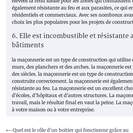
élevées la rend idéale pour les zones qui connaissent
également résistante au feu et aux parasites, ce qui e
résidentiels et commerciaux. Avec ses nombreux avant
choix les plus populaires pour les projets de construc
6. Elle est incombustible et résistante a
bâtiments
la maçonnerie est un type de construction qui utilise 
murs, des planchers et des arches. la maçonnerie est 
des siècles. la maçonnerie est un type de construction
construite correctement. la maçonnerie est également 
résistante au feu. La maçonnerie est un excellent ch
d’écoles, d’hôpitaux et d’autres structures. La maço
travail, mais le résultat final en vaut la peine. La ma
à votre maison ou à votre entreprise.
Navigation
⟵
Quel est le rôle d’un boitier qui fonctionne grâce au