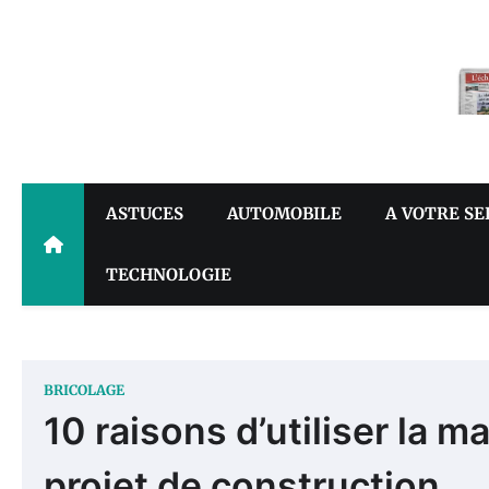
Skip
to
content
ASTUCES
AUTOMOBILE
A VOTRE SE
TECHNOLOGIE
BRICOLAGE
10 raisons d’utiliser la 
projet de construction