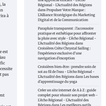
une approche efficace - L'écho
, la
Régional - L'Actualité des Régions
un
dans
Propulser Votre Marque :
L’Alliance Stratégique du Marketing
ira à
Digital et de la Communication
Parapluie transparent : l’accessoire
pratique et esthétique pour affronter
la pluie avec style - L'écho Régional -
L'Actualité des Régions
dans
Croisières Crète Chrystal Sailing :
e est
l’expérience exclusive d’une
iau
navigation d’exception
fic
Croisières bien‑être : prendre soin de
cessite
soi au fil de l’eau - L'écho Régional -
t pas
L'Actualité des Régions
dans
Les bases
d’apprentissage du yoga
Créer un site internet de A à Z : guide
ent
complet pour réussir son projet web -
L'écho Régional - L'Actualité des
Régions
dans
Les meilleurs outils