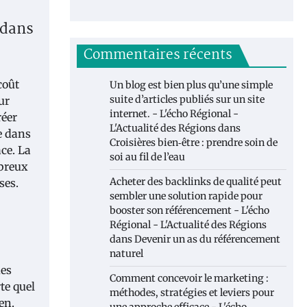
 dans
Commentaires récents
coût
Un blog est bien plus qu’une simple
suite d’articles publiés sur un site
ur
internet. - L'écho Régional -
réer
L'Actualité des Régions
dans
e dans
Croisières bien‑être : prendre soin de
ce. La
soi au fil de l’eau
mbreux
Acheter des backlinks de qualité peut
ses.
sembler une solution rapide pour
booster son référencement - L'écho
Régional - L'Actualité des Régions
dans
Devenir un as du référencement
naturel
ues
Comment concevoir le marketing :
te quel
méthodes, stratégies et leviers pour
en.