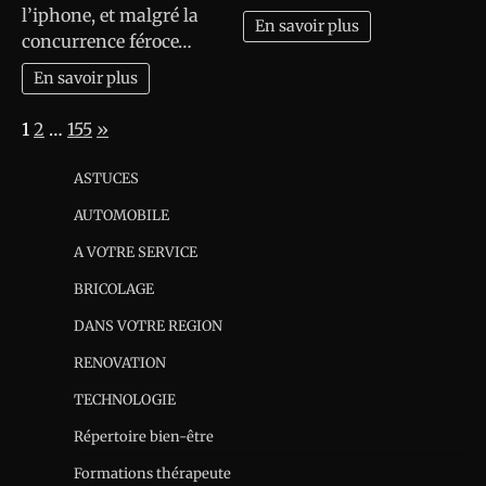
l’iphone, et malgré la
En savoir plus
concurrence féroce…
En savoir plus
Page:
Next
1
2
…
155
»
ASTUCES
AUTOMOBILE
A VOTRE SERVICE
BRICOLAGE
DANS VOTRE REGION
RENOVATION
TECHNOLOGIE
Répertoire bien-être
Formations thérapeute