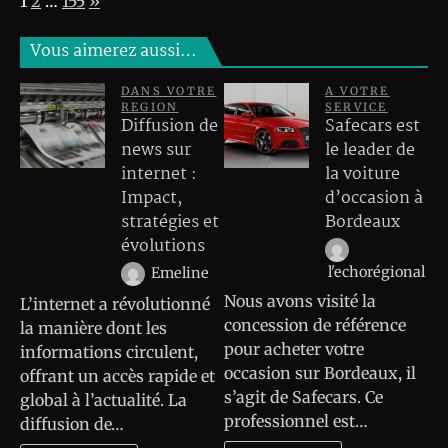
Page:
Next
1
2
…
155
»
Vous aimerez aussi…
DANS VOTRE
A VOTRE
REGION
SERVICE
Diffusion de
Safecars est
news sur
le leader de
internet :
la voiture
Impact,
d’occasion à
stratégies et
Bordeaux
évolutions
l'echorégional
Emeline
Nous avons visité la
L’internet a révolutionné
concession de référence
la manière dont les
pour acheter votre
informations circulent,
occasion sur Bordeaux, il
offrant un accès rapide et
s’agit de Safecars. Ce
global à l’actualité. La
professionnel est…
diffusion de…