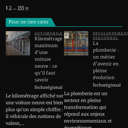
Page:
Next
1
2
…
155
»
Pour ne rien rater
AUTOMOBILE
DEVELOPPEMEN
Kilométrage
PERSONNEL
La
maximum
plomberie :
d’une
un métier
voiture
d’avenir en
neuve : ce
pleine
qu’il faut
évolution
savoir
l'echorégional
l'echorégional
La plomberie est un
Le kilométrage affiché sur
secteur en pleine
une voiture neuve est bien
transformation qui
plus qu’un simple chiffre :
répond aux enjeux
il véhicule des notions de
environnementaux et
valeur,…
énergétiques