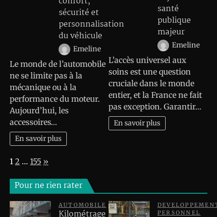
confort,
santé
sécurité et
publique
personnalisation
majeur
du véhicule
Emeline
Emeline
L’accès universel aux
Le monde de l’automobile
soins est une question
ne se limite pas à la
cruciale dans le monde
mécanique ou à la
entier, et la France ne fait
performance du moteur.
pas exception. Garantir…
Aujourd’hui, les
accessoires…
En savoir plus
En savoir plus
Page:
Next
1
2
…
155
»
Pour ne rien rater
AUTOMOBILE
DEVELOPPEMEN
Kilométrage
PERSONNEL