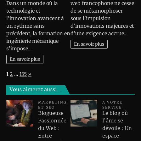
Dans un monde où la
web francophone ne cesse
technologie et
de se métamorphoser
l’innovation avancent à
sous l’impulsion
un rythme sans
d’innovations majeures et
précédent, la formation en
d’une exigence accrue…
ingénierie mécanique
En savoir plus
s’impose…
En savoir plus
Page:
Next
1
2
…
155
»
Vous aimerez aussi…
MARKETING
A VOTRE
ET SEO
SERVICE
Blogueuse
Le blog où
Passionnée
l’âme se
du Web :
dévoile : Un
Entre
espace