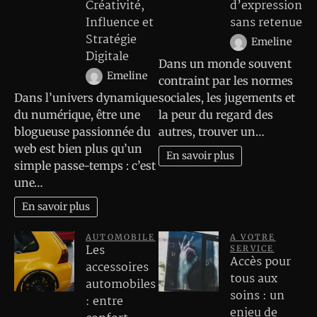
Créativité,
d’expression
Influence et
sans retenue
Stratégie
Emeline
Digitale
Dans un monde souvent
Emeline
contraint par les normes
Dans l’univers dynamique
sociales, les jugements et
du numérique, être une
la peur du regard des
blogueuse passionnée du
autres, trouver un…
web est bien plus qu’un
En savoir plus
simple passe-temps : c’est
une…
En savoir plus
AUTOMOBILE
A VOTRE
Les
SERVICE
Accès pour
accessoires
tous aux
automobiles
soins : un
: entre
enjeu de