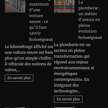
La
maximum
plomberie :
d’une
un métier
voiture
d’avenir en
neuve : ce
pleine
qu’il faut
évolution
savoir
l'echorégional
l'echorégional
La plomberie est un
Le kilométrage affiché sur
secteur en pleine
une voiture neuve est bien
transformation qui
plus qu’un simple chiffre :
répond aux enjeux
il véhicule des notions de
environnementaux et
valeur,…
énergétiques
En savoir plus
contemporains. En
intégrant des
technologies…
En savoir plus