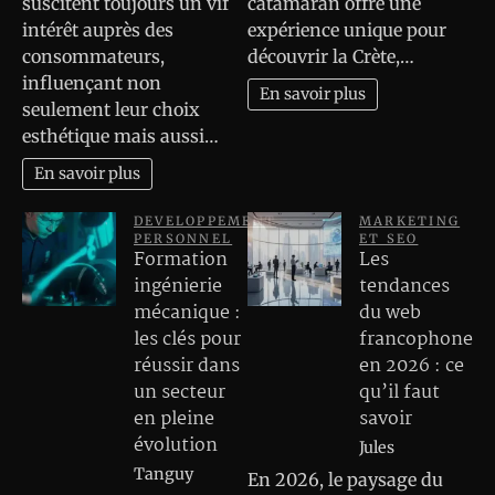
suscitent toujours un vif
catamaran offre une
intérêt auprès des
expérience unique pour
consommateurs,
découvrir la Crète,…
influençant non
En savoir plus
seulement leur choix
esthétique mais aussi…
En savoir plus
DEVELOPPEMENT
MARKETING
PERSONNEL
ET SEO
Formation
Les
ingénierie
tendances
mécanique :
du web
les clés pour
francophone
réussir dans
en 2026 : ce
un secteur
qu’il faut
en pleine
savoir
évolution
Jules
Tanguy
En 2026, le paysage du