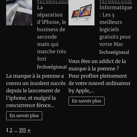
TECHNOLOGIE
TECHNOLOGIE
La
Informatique
réparation
: Les 5
d’iPhone, le
meilleurs
business de
logiciels
seconde
gratuits pour
main qui
votre Mac
marche très
l'echorégional
fort
Vous êtes un addict de la
l'echorégional
marque à la pomme ?
La marque à la pomme a
Pour profiter pleinement
connu un insolent succès
de votre nouvel ordinateur
depuis le lancement de
by Apple,…
l’iphone, et malgré la
En savoir plus
concurrence féroce…
En savoir plus
Page:
Next
1
2
…
155
»