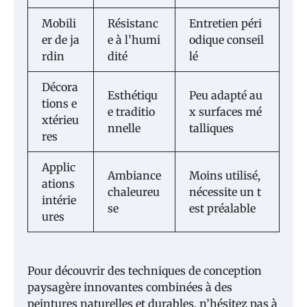
Mobili
Résistanc
Entretien péri
er de ja
e à l’humi
odique conseil
rdin
dité
lé
Décora
Esthétiqu
Peu adapté au
tions e
e traditio
x surfaces mé
xtérieu
nnelle
talliques
res
Applic
Ambiance
Moins utilisé,
ations
chaleureu
nécessite un t
intérie
se
est préalable
ures
Pour découvrir des techniques de conception
paysagère innovantes combinées à des
peintures naturelles et durables, n’hésitez pas à