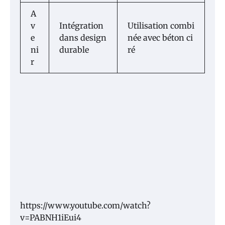
A
v
Intégration
Utilisation combi
e
dans design
née avec béton ci
ni
durable
ré
r
https://www.youtube.com/watch?
v=PABNH1iEui4