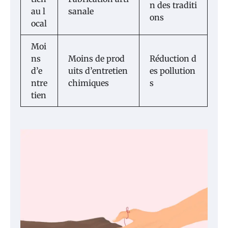
n des traditi
au l
sanale
ons
ocal
Moi
ns
Moins de prod
Réduction d
d’e
uits d’entretien
es pollution
ntre
chimiques
s
tien