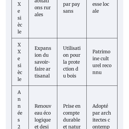
abitati
X
par pay
esse loc
ons rur
e
sans
ale
ales
si
èc
le
X
Expans
Utilisati
X
Patrimo
ion du
on pour
e
ine cult
savoir-
la prote
si
urel reco
faire ar
ction d
èc
nnu
tisanal
u bois
le
A
n
n
Renouv
Prise en
Adopté
ée
eau éco
compte
par arch
s
logique
durable
itectes c
2
et desi
et natur
ontemp