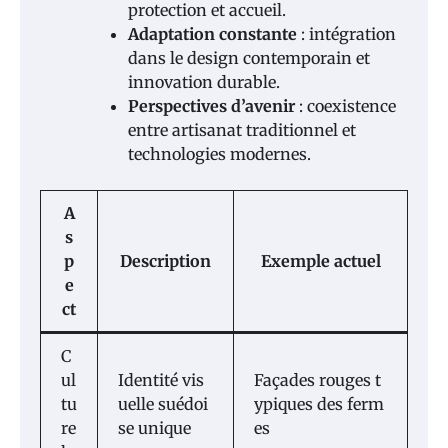
protection et accueil.
Adaptation constante
: intégration
dans le design contemporain et
innovation durable.
Perspectives d’avenir
: coexistence
entre artisanat traditionnel et
technologies modernes.
A
s
p
Description
Exemple actuel
e
ct
C
ul
Identité vis
Façades rouges t
tu
uelle suédoi
ypiques des ferm
re
se unique
es