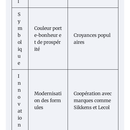
l
S
y
m
Couleur port
b
e-bonheur e
Croyances popul
ol
t de prospér
aires
iq
ité
u
e
I
n
n
Modernisati
Coopération avec
o
on des form
marques comme
v
ules
Sikkens et Lecol
at
io
n