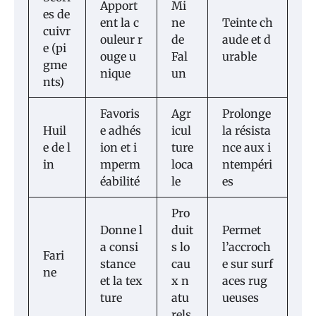
Apport
Mi
es de
ent la c
ne
Teinte ch
cuivr
ouleur r
de
aude et d
e (pi
ouge u
Fal
urable
gme
nique
un
nts)
Favoris
Agr
Prolonge
Huil
e adhés
icul
la résista
e de l
ion et i
ture
nce aux i
in
mperm
loca
ntempéri
éabilité
le
es
Pro
Donne l
duit
Permet
a consi
s lo
l’accroch
Fari
stance
cau
e sur surf
ne
et la tex
x n
aces rug
ture
atu
ueuses
rels