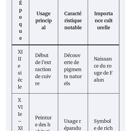
É
p
Usage
Caracté
Importa
o
princip
ristique
nce cult
q
al
notable
urelle
u
e
XI
Début
Découv
II
Naissan
de l’ext
erte de
e
ce du ro
raction
pigmen
si
uge de F
de cuiv
ts natur
èc
alun
re
els
le
X
VI
Ie
Peintur
–
Usage r
Symbol
e des h
XI
épandu
e de rich