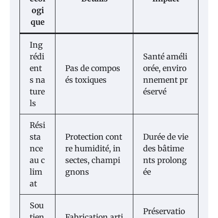
ogi
que
Ing
rédi
Santé améli
ent
Pas de compos
orée, enviro
s na
és toxiques
nnement pr
ture
éservé
ls
Rési
sta
Protection cont
Durée de vie
nce
re humidité, in
des bâtime
au c
sectes, champi
nts prolong
lim
gnons
ée
at
Sou
Préservatio
tien
Fabrication arti