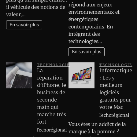
répond aux enjeux
il véhicule des notions de
environnementaux et
valeur,…
énergétiques
En savoir plus
contemporains. En
intégrant des
technologies…
En savoir plus
TECHNOLOGIE
TECHNOLOGIE
La
Informatique
réparation
: Les 5
d’iPhone, le
meilleurs
business de
logiciels
seconde
gratuits pour
main qui
votre Mac
marche très
l'echorégional
fort
Vous êtes un addict de la
l'echorégional
marque à la pomme ?