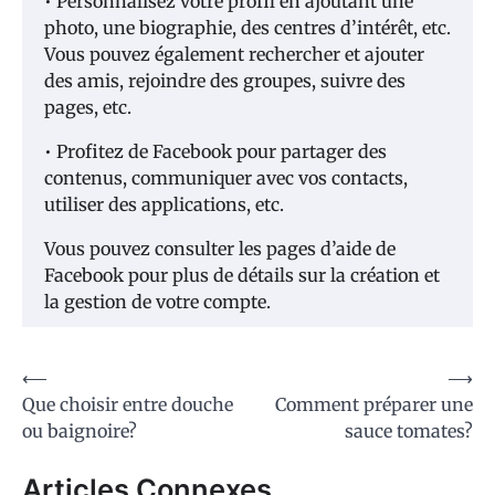
• Personnalisez votre profil en ajoutant une
photo, une biographie, des centres d’intérêt, etc.
Vous pouvez également rechercher et ajouter
des amis, rejoindre des groupes, suivre des
pages, etc.
• Profitez de Facebook pour partager des
contenus, communiquer avec vos contacts,
utiliser des applications, etc.
Vous pouvez consulter les pages d’aide de
Facebook pour plus de détails sur la création et
la gestion de votre compte.
Navigation
⟵
⟶
Que choisir entre douche
Comment préparer une
de
ou baignoire?
sauce tomates?
l’article
Articles Connexes