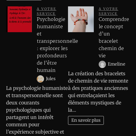
A VOTRE
A VOTRE
SERVICE
SERVICE
Psychologie
Comprendre
humaniste
le concept
et
d’un
transpersonnelle
bracelet
: explorer les
chemin de
profondeurs
vie
de l’être
Emeline
humain
La création des bracelets
Jules
de chemin de vie remonte
La psychologie humaniste
à des pratiques anciennes
et transpersonnelle sont
qui entrelaçaient les
deux courants
éléments mystiques de
psychologiques qui
la…
partagent un intérêt
En savoir plus
commun pour
l’expérience subjective et