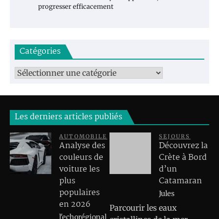
progresser efficacement
Catégories
Catégories
Les derniers articles publiés
AUTOMOBILE
SEJOURS
Analyse des
Découvrez la
couleurs de
Crète à Bord
voiture les
d’un
plus
Catamaran
populaires
Jules
en 2026
Parcourir les eaux
l'echorégional