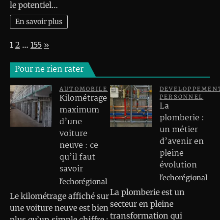
le potentiel…
En savoir plus
Page:
Next
1
2
…
155
»
Pour ne rien rater
AUTOMOBILE
DEVELOPPEMEN
Kilométrage
PERSONNEL
La
maximum
plomberie :
d’une
un métier
voiture
d’avenir en
neuve : ce
pleine
qu’il faut
évolution
savoir
l'echorégional
l'echorégional
La plomberie est un
Le kilométrage affiché sur
secteur en pleine
une voiture neuve est bien
transformation qui
plus qu’un simple chiffre :