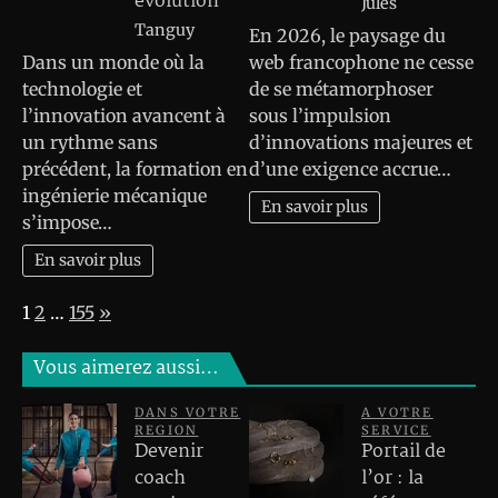
évolution
Jules
Tanguy
En 2026, le paysage du
Dans un monde où la
web francophone ne cesse
technologie et
de se métamorphoser
l’innovation avancent à
sous l’impulsion
un rythme sans
d’innovations majeures et
précédent, la formation en
d’une exigence accrue…
ingénierie mécanique
En savoir plus
s’impose…
En savoir plus
Page:
Next
1
2
…
155
»
Vous aimerez aussi…
DANS VOTRE
A VOTRE
REGION
SERVICE
Devenir
Portail de
coach
l’or : la