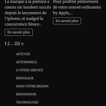
La marque à la pomme a
Pour profiter pleinement
connu un insolent succès
de votre nouvel ordinateur
depuis le lancement de
by Apple,…
l’iphone, et malgré la
En savoir plus
concurrence féroce…
En savoir plus
Page:
Next
1
2
…
155
»
ASTUCES
AUTOMOBILE
A VOTRE SERVICE
BRICOLAGE
DANS VOTRE REGION
RENOVATION
TECHNOLOGIE