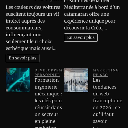
cristallines de la mer
Les couleurs des voitures
Méditerranée à bord d’un
suscitent toujours un vif
catamaran offre une
intérêt auprès des
expérience unique pour
consommateurs,
découvrir la Crète,…
influençant non
En savoir plus
seulement leur choix
esthétique mais aussi…
En savoir plus
DEVELOPPEMENT
MARKETING
PERSONNEL
ET SEO
Formation
Les
ingénierie
tendances
mécanique :
du web
les clés pour
francophone
réussir dans
en 2026 : ce
un secteur
qu’il faut
en pleine
savoir