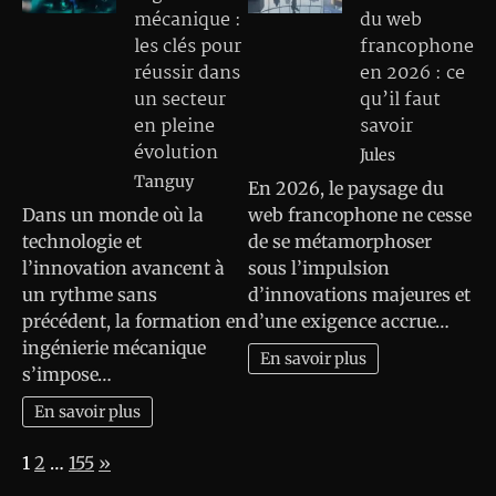
mécanique :
du web
les clés pour
francophone
réussir dans
en 2026 : ce
un secteur
qu’il faut
en pleine
savoir
évolution
Jules
Tanguy
En 2026, le paysage du
Dans un monde où la
web francophone ne cesse
technologie et
de se métamorphoser
l’innovation avancent à
sous l’impulsion
un rythme sans
d’innovations majeures et
précédent, la formation en
d’une exigence accrue…
ingénierie mécanique
En savoir plus
s’impose…
En savoir plus
Page:
Next
1
2
…
155
»