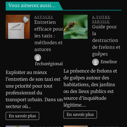
Vous aimerez aussi…
ASTUCES
A VOTRE
Entretien
SERVICE
Guide pour
efficace pour
la
les taxis :
destruction
méthodes et
de frelons et
astuces
guêpes
Emeline
l'echorégional
La présence de frelons et
Exploiter au mieux
de guêpes autour des
l’entretien de son taxi est
habitations, des jardins
une priorité pour tout
ou des lieux publics est
professionnel du
source d’inquiétude
transport urbain. Dans un
légitime.…
secteur où…
En savoir plus
En savoir plus