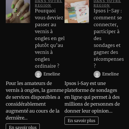
DANS VOTRE
DANS VOTRE
REGION
REGION
Pourquoi
Ipsos i-Say :
vous devriez
comment se
passer au
connecter,
vernis à
participer à
ongles en gel
des
plutôt qu’au
sondages et
vernis à
gagner des
ongles
récompenses
ordinaire ?
?
Emeline
Emeline
Pour les amateurs de
Ipsos i-Say est une
vernis à ongles, la gamme
plateforme de sondages
de services disponibles a
en ligne qui permet à des
considérablement
millions de personnes de
augmenté au cours de la
donner leur opinion…
dernière…
En savoir plus
En savoir plus