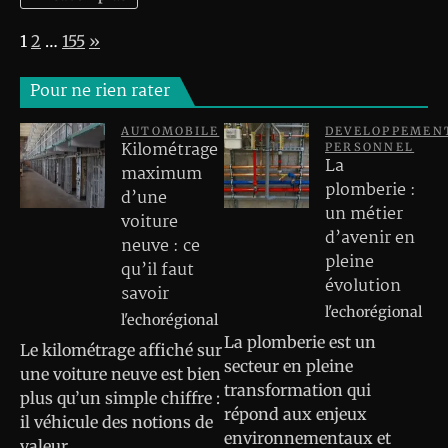
Page:
Next
1
2
…
155
»
Pour ne rien rater
AUTOMOBILE
DEVELOPPEMEN
Kilométrage
PERSONNEL
La
maximum
plomberie :
d’une
un métier
voiture
d’avenir en
neuve : ce
pleine
qu’il faut
évolution
savoir
l'echorégional
l'echorégional
La plomberie est un
Le kilométrage affiché sur
secteur en pleine
une voiture neuve est bien
transformation qui
plus qu’un simple chiffre :
répond aux enjeux
il véhicule des notions de
environnementaux et
valeur,…