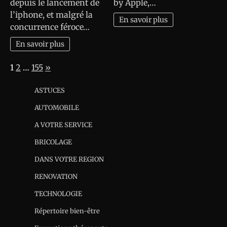
depuis le lancement de
by Apple,…
l’iphone, et malgré la
En savoir plus
concurrence féroce…
En savoir plus
Page:
Next
1
2
…
155
»
ASTUCES
AUTOMOBILE
A VOTRE SERVICE
BRICOLAGE
DANS VOTRE REGION
RENOVATION
TECHNOLOGIE
Répertoire bien-être