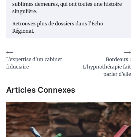
sublimes demeures, qui ont toutes une histoire
singulière.
Retrouvez plus de dossiers dans l’Écho
Régional.
Navigation
⟵
⟶
L’expertise d’un cabinet
Bordeaux :
de
fiduciaire
L’hypnothérapie fait
l’article
parler d’elle
Articles Connexes