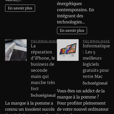
énergétiques
En savoir plus
contemporains. En
intégrant des
technologies…
En savoir plus
TECHNOLOGIE
TECHNOLOGIE
La
Informatique
réparation
: Les 5
d’iPhone, le
meilleurs
business de
logiciels
seconde
gratuits pour
main qui
votre Mac
marche très
l'echorégional
fort
Vous êtes un addict de la
l'echorégional
marque à la pomme ?
La marque à la pomme a
Pour profiter pleinement
connu un insolent succès
de votre nouvel ordinateur